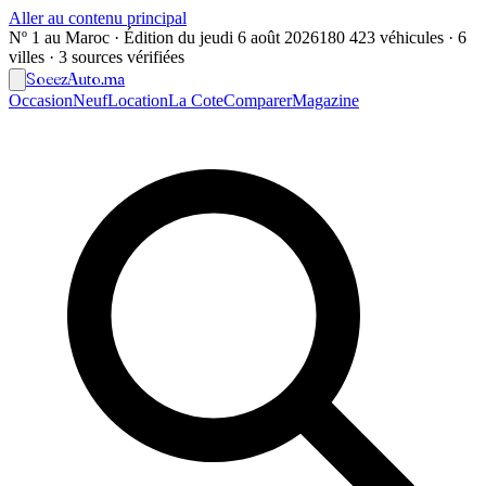
Aller au contenu principal
Nº 1 au Maroc · Édition du
jeudi 6 août 2026
180 423 véhicules · 6
villes · 3 sources vérifiées
Soeez
Auto
.ma
Occasion
Neuf
Location
La Cote
Comparer
Magazine