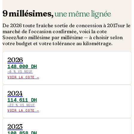
9
millésimes,
une même lignée
De
2026
toute fraîche sortie de concession à
2017
sur le
marché de l'occasion confirmée, voici la cote
SoeezAuto millésime par millésime — à choisir selon
votre budget et votre tolérance au kilométrage.
2026
148.000
DH
−
0
% VS NEUF
VOIR LA COTE →
2024
114.611
DH
−
23
% VS NEUF
VOIR LA COTE →
2023
100.858
DH