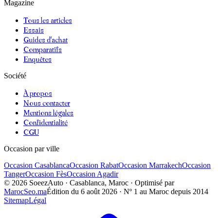
Magazine
Tous les articles
Essais
Guides d'achat
Comparatifs
Enquêtes
Société
À propos
Nous contacter
Mentions légales
Confidentialité
CGU
Occasion par ville
Occasion
Casablanca
Occasion
Rabat
Occasion
Marrakech
Occasion
Tanger
Occasion
Fès
Occasion
Agadir
©
2026
SoeezAuto · Casablanca, Maroc · Optimisé par
MarocSeo.ma
Édition du
6 août 2026
· Nº 1 au Maroc depuis 2014
Sitemap
Légal