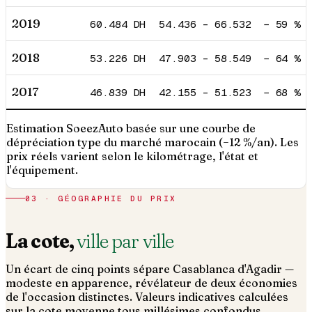
2019
60.484
DH
54.436
–
66.532
−
59
%
2018
53.226
DH
47.903
–
58.549
−
64
%
2017
46.839
DH
42.155
–
51.523
−
68
%
Estimation SoeezAuto basée sur une courbe de
dépréciation type du marché marocain (−12 %/an). Les
prix réels varient selon le kilométrage, l'état et
l'équipement.
03 · GÉOGRAPHIE DU PRIX
La cote,
ville par ville
Un écart de cinq points sépare Casablanca d'Agadir —
modeste en apparence, révélateur de deux économies
de l'occasion distinctes. Valeurs indicatives calculées
sur la cote moyenne tous millésimes confondus.