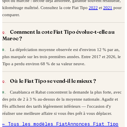
spot du marché : décote déjà absorbée, garantie souvent résiduelle,
kilométrage maîtrisé. Consultez la cote
Fiat
Tipo
2022
et
2021
pour
comparer.
Comment la cote
Fiat
Tipo
évolue-t-elle au
Maroc ?
La dépréciation moyenne observée est d'environ 12 % par an,
plus marquée sur les trois premières années. Entre
2017
et
2026
, le
Tipo
a perdu environ
68
% de sa valeur neuve.
Où le
Fiat
Tipo
se vend-il le mieux ?
Casablanca et Rabat concentrent la demande la plus forte, avec
des prix de 2 à 3 % au-dessus de la moyenne nationale. Agadir et
Fès affichent des tarifs légèrement inférieurs — l'occasion d'y
réaliser une meilleure affaire si vous êtes prêt à vous déplacer.
← Tous les modèles
Fiat
Annonces
Fiat
Tipo