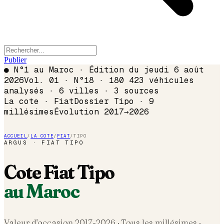
Publier
●
N°1 au Maroc · Édition du
jeudi 6 août
2026
Vol. 01 · N°18 · 180 423 véhicules
analysés · 6 villes · 3 sources
La cote ·
Fiat
Dossier
Tipo
·
9
millésimes
Évolution
2017
→
2026
ACCUEIL
/
LA COTE
/
FIAT
/
TIPO
ARGUS ·
FIAT
TIPO
Cote
Fiat
Tipo
au Maroc
Valeur d'occasion 2017-
2026
· Tous les millésimes ·