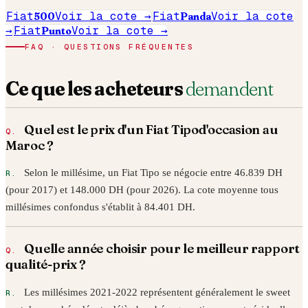
Fiat
500
Voir la cote →
Fiat
Panda
Voir la cote
→
Fiat
Punto
Voir la cote →
FAQ · QUESTIONS FRÉQUENTES
Ce que les acheteurs
demandent
Quel est le prix d'un
Fiat
Tipo
d'occasion au
Maroc ?
Selon le millésime, un
Fiat
Tipo
se négocie entre
46.839
DH
(pour
2017
) et
148.000
DH (pour
2026
). La cote moyenne tous
millésimes confondus s'établit à
84.401
DH.
Quelle année choisir pour le meilleur rapport
qualité-prix ?
Les millésimes 2021-2022 représentent généralement le sweet