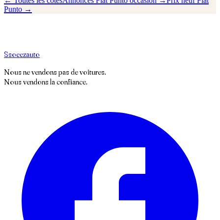
← Toutes les cotes
Annonces
Fiat
Punto
occasion →
Prix neuf
Fiat
Punto
→
S
soeez
auto
Nous ne vendons pas de voitures.
Nous vendons la confiance.