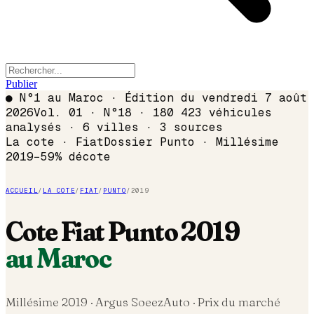
Publier
●
N°1 au Maroc · Édition du
vendredi 7 août
2026
Vol. 01 · N°18 · 180 423 véhicules
analysés · 6 villes · 3 sources
La cote ·
Fiat
Dossier
Punto
· Millésime
2019
−
59
% décote
ACCUEIL
/
LA COTE
/
FIAT
/
PUNTO
/
2019
Cote
Fiat
Punto
2019
au Maroc
Millésime
2019
· Argus SoeezAuto · Prix du marché