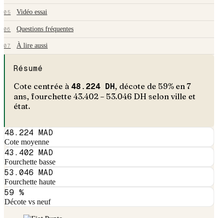
Vidéo essai
05
Questions fréquentes
06
À lire aussi
07
Résumé
Cote centrée à
48.224
DH
, décote de
59
% en
7
an
s
, fourchette
43.402
–
53.046
DH selon ville et
état.
48.224 MAD
Cote moyenne
43.402 MAD
Fourchette basse
53.046 MAD
Fourchette haute
59 %
Décote vs neuf