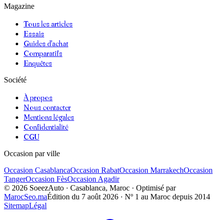
Magazine
Tous les articles
Essais
Guides d'achat
Comparatifs
Enquêtes
Société
À propos
Nous contacter
Mentions légales
Confidentialité
CGU
Occasion par ville
Occasion
Casablanca
Occasion
Rabat
Occasion
Marrakech
Occasion
Tanger
Occasion
Fès
Occasion
Agadir
©
2026
SoeezAuto · Casablanca, Maroc · Optimisé par
MarocSeo.ma
Édition du
7 août 2026
· Nº 1 au Maroc depuis 2014
Sitemap
Légal