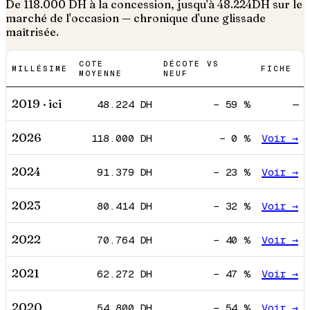
De
118.000
DH à la concession, jusqu'à
48.224
DH sur le
marché de l'occasion — chronique d'une glissade
maîtrisée.
COTE
DÉCOTE VS
MILLÉSIME
FICHE
MOYENNE
NEUF
2019
· ici
48.224
DH
−
59
%
—
2026
118.000
DH
−
0
%
Voir →
2024
91.379
DH
−
23
%
Voir →
2023
80.414
DH
−
32
%
Voir →
2022
70.764
DH
−
40
%
Voir →
2021
62.272
DH
−
47
%
Voir →
2020
54.800
DH
−
54
%
Voir →