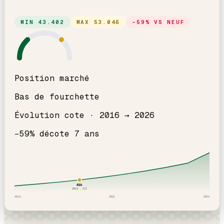
MIN
43.402
MAX
53.046
−
59
% VS NEUF
Position marché
Bas de fourchette
Évolution cote ·
2016
→
2026
−
59
% décote
7
an
s
48
k
2019
· ICI
2016
2021
2026