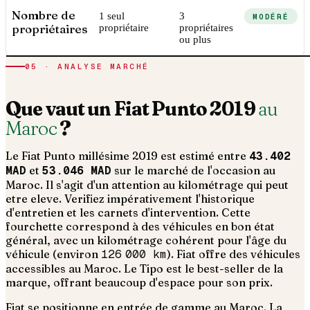
Nombre de
1 seul
3
MODÉRÉ
propriétaires
propriétaire
propriétaires
ou plus
05 · ANALYSE MARCHÉ
Que vaut un
Fiat
Punto
2019
au
Maroc
?
Le
Fiat
Punto
millésime
2019
est estimé entre
43.402
MAD
et
53.046 MAD
sur le marché de l'occasion au
Maroc. Il s'agit d'un
attention au kilométrage qui peut
etre eleve. Verifiez impérativement l'historique
d'entretien et les carnets d'intervention
. Cette
fourchette correspond à des véhicules en bon état
général, avec un kilométrage cohérent pour l'âge du
véhicule (environ
126 000
km
).
Fiat offre des véhicules
accessibles au Maroc. Le Tipo est le best-seller de la
marque, offrant beaucoup d'espace pour son prix.
Fiat se positionne en entrée de gamme au Maroc. La