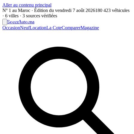
Aller au contenu principal
Nº 1 au Maroc · Édition du
vendredi 7 août 2026
180 423 véhicules
· 6 villes · 3 sources vérifiées
Soeez
Auto
.ma
Occasion
Neuf
Location
La Cote
Comparer
Magazine