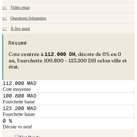
Vidéo essai
05
Questions fréquentes
06
À lire aussi
07
Résumé
Cote centrée à
112.000
DH
, décote de
0
% en
0
an
, fourchette
100.800
–
123.200
DH selon ville et
état.
112.000 MAD
Cote moyenne
100.800 MAD
Fourchette basse
123.200 MAD
Fourchette haute
0 %
Décote vs neuf