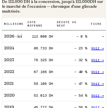
De
112.000
DH à la concession, jusqu'à
112.000
DH sur
le marché de l'occasion — chronique d'une glissade
maîtrisée.
COTE
DÉCOTE VS
MILLÉSIME
FICHE
MOYENNE
NEUF
2026
· ici
112.000
DH
−
0
%
—
2024
86.733
DH
−
23
%
Voir →
2023
76.325
DH
−
32
%
Voir →
2022
67.166
DH
−
40
%
Voir →
2021
59.106
DH
−
47
%
Voir →
2020
52.013
DH
−
54
%
Voir →
2019
45.772
DH
−
59
%
Voir →