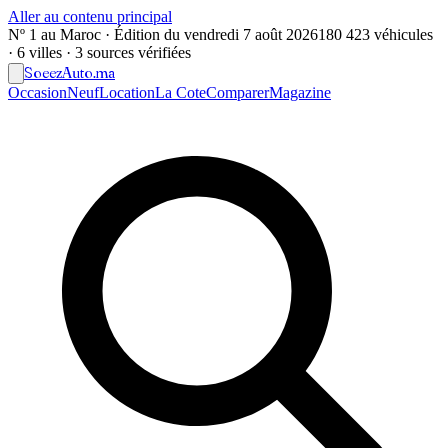
Aller au contenu principal
Nº 1 au Maroc · Édition du
vendredi 7 août 2026
180 423 véhicules
· 6 villes · 3 sources vérifiées
Soeez
Auto
.ma
Occasion
Neuf
Location
La Cote
Comparer
Magazine