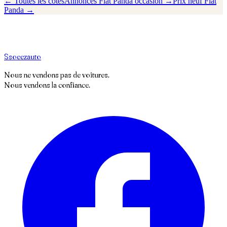
← Toutes les cotes
Annonces
Fiat
Panda
occasion →
Prix neuf
Fiat
Panda
→
S
soeez
auto
Nous ne vendons pas de voitures.
Nous vendons la confiance.