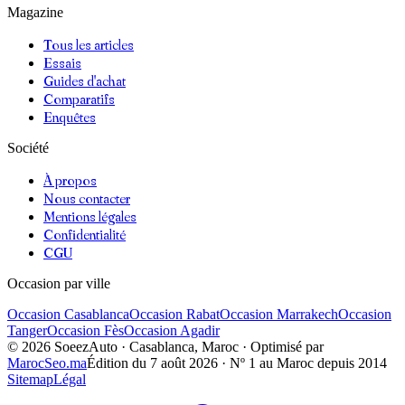
Magazine
Tous les articles
Essais
Guides d'achat
Comparatifs
Enquêtes
Société
À propos
Nous contacter
Mentions légales
Confidentialité
CGU
Occasion par ville
Occasion
Casablanca
Occasion
Rabat
Occasion
Marrakech
Occasion
Tanger
Occasion
Fès
Occasion
Agadir
©
2026
SoeezAuto · Casablanca, Maroc · Optimisé par
MarocSeo.ma
Édition du
7 août 2026
· Nº 1 au Maroc depuis 2014
Sitemap
Légal