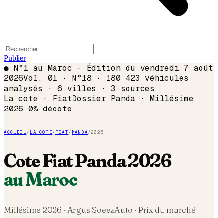
Publier
●
N°1 au Maroc · Édition du
vendredi 7 août
2026
Vol. 01 · N°18 · 180 423 véhicules
analysés · 6 villes · 3 sources
La cote ·
Fiat
Dossier
Panda
· Millésime
2026
−
0
% décote
ACCUEIL
/
LA COTE
/
FIAT
/
PANDA
/
2026
Cote
Fiat
Panda
2026
au Maroc
Millésime
2026
· Argus SoeezAuto · Prix du marché