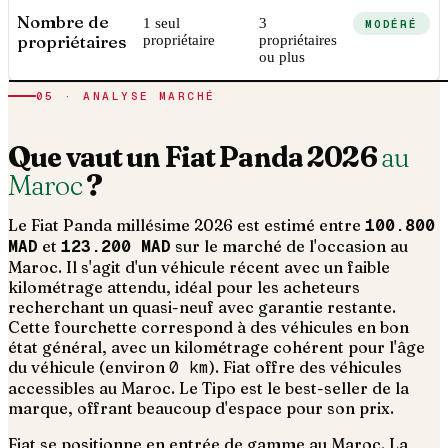
Nombre de
1 seul
3
MODÉRÉ
propriétaires
propriétaire
propriétaires
ou plus
05 · ANALYSE MARCHÉ
Que vaut un
Fiat
Panda
2026
au
Maroc
?
Le
Fiat
Panda
millésime
2026
est estimé entre
100.800
MAD
et
123.200 MAD
sur le marché de l'occasion au
Maroc. Il s'agit d'un
véhicule récent avec un faible
kilométrage attendu, idéal pour les acheteurs
recherchant un quasi-neuf avec garantie restante
.
Cette fourchette correspond à des véhicules en bon
état général, avec un kilométrage cohérent pour l'âge
du véhicule (environ
0
km
).
Fiat offre des véhicules
accessibles au Maroc. Le Tipo est le best-seller de la
marque, offrant beaucoup d'espace pour son prix.
Fiat se positionne en entrée de gamme au Maroc. La