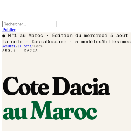
Publier
●
N°1 au Maroc · Édition du
mercredi 5 août 
La cote ·
Dacia
Dossier ·
5
modèles
Millésime
ACCUEIL
/
LA COTE
/
DACIA
ARGUS ·
DACIA
Cote
Dacia
au Maroc