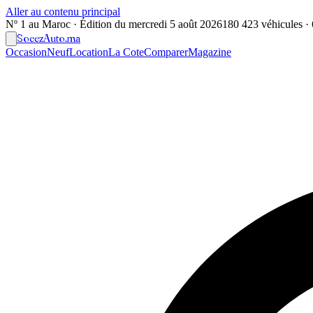
Aller au contenu principal
Nº 1 au Maroc · Édition du
mercredi 5 août 2026
180 423 véhicules · 6
Soeez
Auto
.ma
Occasion
Neuf
Location
La Cote
Comparer
Magazine