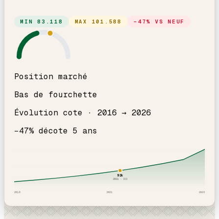
MIN
83.118
MAX
101.588
−
47
% VS NEUF
Position marché
Bas de fourchette
Évolution cote ·
2016
→
2026
−
47
% décote
5
an
s
92
k
2021
· ICI
2016
2021
2026