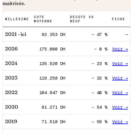
maîtrisée.
COTE
DÉCOTE VS
MILLÉSIME
FICHE
MOYENNE
NEUF
2021
· ici
92.353
DH
−
47
%
—
2026
175.000
DH
−
0
%
Voir →
2024
135.520
DH
−
23
%
Voir →
2023
119.258
DH
−
32
%
Voir →
2022
104.947
DH
−
40
%
Voir →
2020
81.271
DH
−
54
%
Voir →
2019
71.518
DH
−
59
%
Voir →