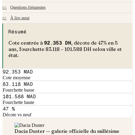
Questions fréquentes
05
À lire aussi
06
Résumé
Cote centrée à
92.353
DH
, décote de
47
% en
5
an
s
, fourchette
83.118
–
101.588
DH selon ville et
état.
92.353 MAD
Cote moyenne
83.118 MAD
Fourchette basse
101.588 MAD
Fourchette haute
47 %
Décote vs neuf
Dacia
Duster
— galerie officielle du millésime