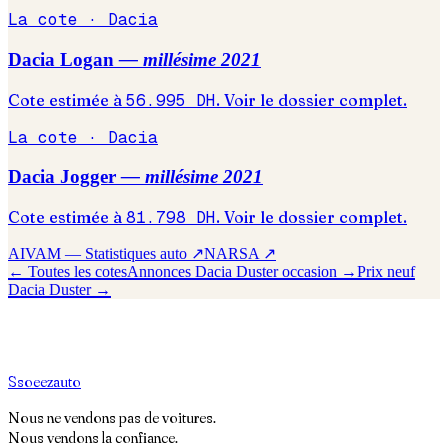
La cote ·
Dacia
Dacia
Logan
— millésime
2021
Cote estimée à
56.995
DH
. Voir le dossier complet.
La cote ·
Dacia
Dacia
Jogger
— millésime
2021
Cote estimée à
81.798
DH
. Voir le dossier complet.
AIVAM — Statistiques auto ↗
NARSA ↗
← Toutes les cotes
Annonces
Dacia
Duster
occasion →
Prix neuf
Dacia
Duster
→
S
soeez
auto
Nous ne vendons pas de voitures.
Nous vendons la confiance.