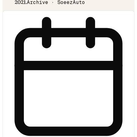
2021
.
Archive · SoeezAuto