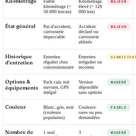
Kilométrage
Faible
Kilométrage
MAJEUR
kilométrage (<
élevé (> 120
50 000 km/an)
000 km)
État général
Pas d'accident,
Accident
MAJEUR
carrosserie
déclaré ou
impeccable
carrosserie
abîmée
Historique
Entretien
Entretien
SIGNIFICA
d'entretien
régulier chez
irrégulier ou
concessionnaire
inconnu
Options &
Pack cuir, toit
Version
MODÉRÉ
équipements
ouvrant, GPS
dépouillée
intégré
sans options
Couleur
Blanc, gris, noir
Couleurs
FAIBLE
(couleurs
rares ou peu
populaires)
demandées
Nombre de
1 seul
3
MODÉRÉ