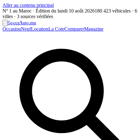
Aller au contenu principal
Nº 1 au Maroc · Édition du
lundi 10 août 2026
180 423 véhicules · 6
villes · 3 sources vérifiées
Soeez
Auto
.ma
Occasion
Neuf
Location
La Cote
Comparer
Magazine