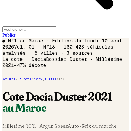
Publier
●
N°1 au Maroc · Édition du
lundi 10 août
2026
Vol. 01 · N°18 · 180 423 véhicules
analysés · 6 villes · 3 sources
La cote ·
Dacia
Dossier
Duster
· Millésime
2021
−
47
% décote
ACCUEIL
/
LA COTE
/
DACIA
/
DUSTER
/
2021
Cote
Dacia
Duster
2021
au Maroc
Millésime
2021
· Argus SoeezAuto · Prix du marché