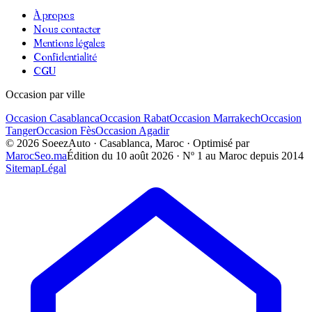
À propos
Nous contacter
Mentions légales
Confidentialité
CGU
Occasion par ville
Occasion
Casablanca
Occasion
Rabat
Occasion
Marrakech
Occasion
Tanger
Occasion
Fès
Occasion
Agadir
©
2026
SoeezAuto · Casablanca, Maroc · Optimisé par
MarocSeo.ma
Édition du
10 août 2026
· Nº 1 au Maroc depuis 2014
Sitemap
Légal