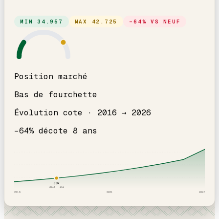
MIN
34.957
MAX
42.725
−
64
% VS NEUF
Position marché
Bas de fourchette
Évolution cote ·
2016
→
2026
−
64
% décote
8
an
s
39
k
2018
· ICI
2016
2021
2026