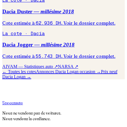
La cote ·
Dacia
Dacia
Duster
— millésime
2018
Cote estimée à
62.936
DH
. Voir le dossier complet.
La cote ·
Dacia
Dacia
Jogger
— millésime
2018
Cote estimée à
55.743
DH
. Voir le dossier complet.
AIVAM — Statistiques auto ↗
NARSA ↗
← Toutes les cotes
Annonces
Dacia
Logan
occasion →
Prix neuf
Dacia
Logan
→
S
soeez
auto
Nous ne vendons pas de voitures.
Nous vendons la confiance.