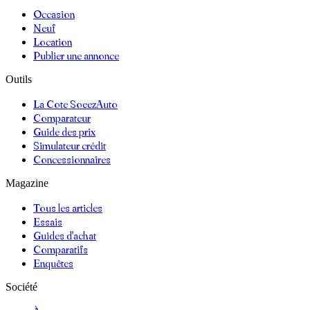
Occasion
Neuf
Location
Publier une annonce
Outils
La Cote SoeezAuto
Comparateur
Guide des prix
Simulateur crédit
Concessionnaires
Magazine
Tous les articles
Essais
Guides d'achat
Comparatifs
Enquêtes
Société