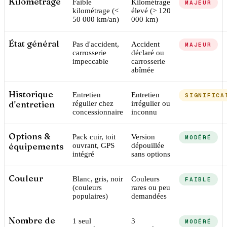
Kilométrage
Faible
Kilométrage
MAJEUR
kilométrage (<
élevé (> 120
50 000 km/an)
000 km)
État général
Pas d'accident,
Accident
MAJEUR
carrosserie
déclaré ou
impeccable
carrosserie
abîmée
Historique
Entretien
Entretien
SIGNIFICA
d'entretien
régulier chez
irrégulier ou
concessionnaire
inconnu
Options &
Pack cuir, toit
Version
MODÉRÉ
équipements
ouvrant, GPS
dépouillée
intégré
sans options
Couleur
Blanc, gris, noir
Couleurs
FAIBLE
(couleurs
rares ou peu
populaires)
demandées
Nombre de
1 seul
3
MODÉRÉ