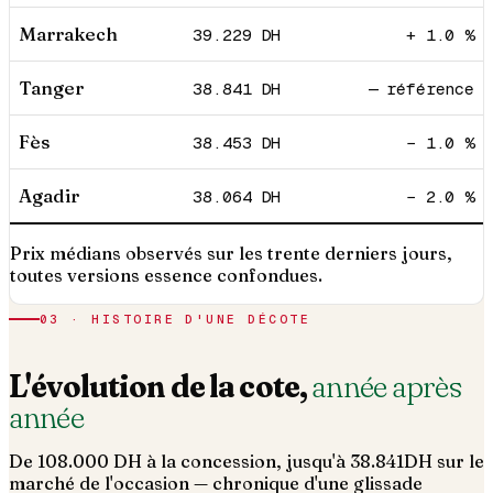
Marrakech
39.229
DH
+ 1.0 %
Tanger
38.841
DH
— référence
Fès
38.453
DH
− 1.0 %
Agadir
38.064
DH
− 2.0 %
Prix médians observés sur les trente derniers jours,
toutes versions essence confondues.
03 · HISTOIRE D'UNE DÉCOTE
L'évolution de la cote,
année après
année
De
108.000
DH à la concession, jusqu'à
38.841
DH sur le
marché de l'occasion — chronique d'une glissade