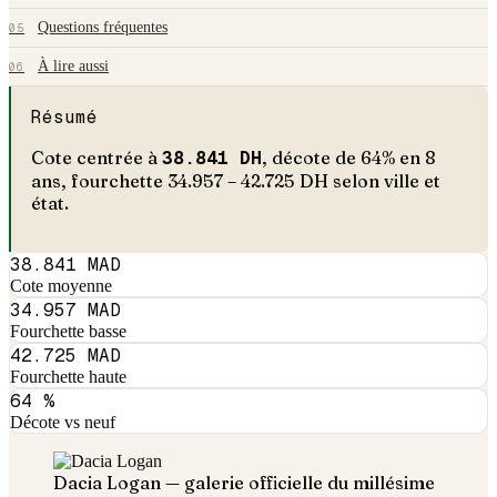
Questions fréquentes
05
À lire aussi
06
Résumé
Cote centrée à
38.841
DH
, décote de
64
% en
8
an
s
, fourchette
34.957
–
42.725
DH selon ville et
état.
38.841 MAD
Cote moyenne
34.957 MAD
Fourchette basse
42.725 MAD
Fourchette haute
64 %
Décote vs neuf
Dacia
Logan
— galerie officielle du millésime