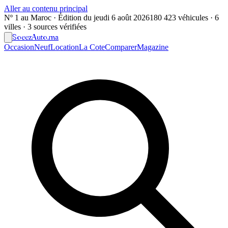
Aller au contenu principal
Nº 1 au Maroc · Édition du
jeudi 6 août 2026
180 423 véhicules · 6
villes · 3 sources vérifiées
Soeez
Auto
.ma
Occasion
Neuf
Location
La Cote
Comparer
Magazine