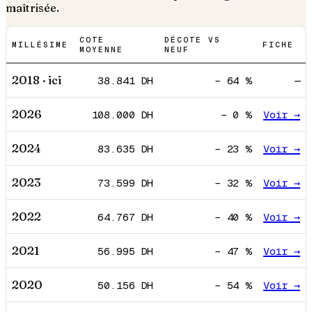
maîtrisée.
COTE
DÉCOTE VS
MILLÉSIME
FICHE
MOYENNE
NEUF
2018
· ici
38.841
DH
−
64
%
—
2026
108.000
DH
−
0
%
Voir →
2024
83.635
DH
−
23
%
Voir →
2023
73.599
DH
−
32
%
Voir →
2022
64.767
DH
−
40
%
Voir →
2021
56.995
DH
−
47
%
Voir →
2020
50.156
DH
−
54
%
Voir →