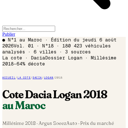
Publier
●
N°1 au Maroc · Édition du
jeudi 6 août
2026
Vol. 01 · N°18 · 180 423 véhicules
analysés · 6 villes · 3 sources
La cote ·
Dacia
Dossier
Logan
· Millésime
2018
−
64
% décote
ACCUEIL
/
LA COTE
/
DACIA
/
LOGAN
/
2018
Cote
Dacia
Logan
2018
au Maroc
Millésime
2018
· Argus SoeezAuto · Prix du marché