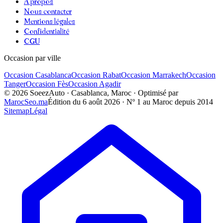
À propos
Nous contacter
Mentions légales
Confidentialité
CGU
Occasion par ville
Occasion
Casablanca
Occasion
Rabat
Occasion
Marrakech
Occasion
Tanger
Occasion
Fès
Occasion
Agadir
©
2026
SoeezAuto · Casablanca, Maroc · Optimisé par
MarocSeo.ma
Édition du
6 août 2026
· Nº 1 au Maroc depuis 2014
Sitemap
Légal