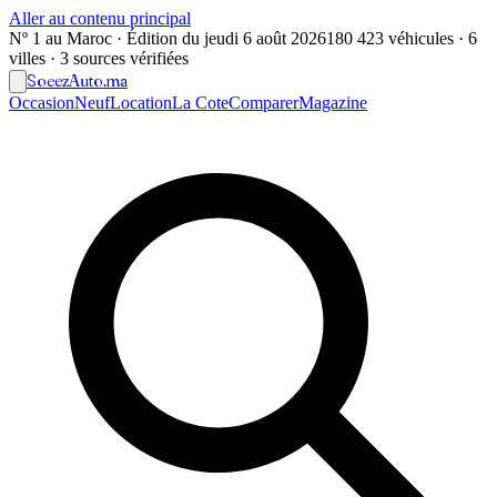
Aller au contenu principal
Nº 1 au Maroc · Édition du
jeudi 6 août 2026
180 423 véhicules · 6
villes · 3 sources vérifiées
Soeez
Auto
.ma
Occasion
Neuf
Location
La Cote
Comparer
Magazine