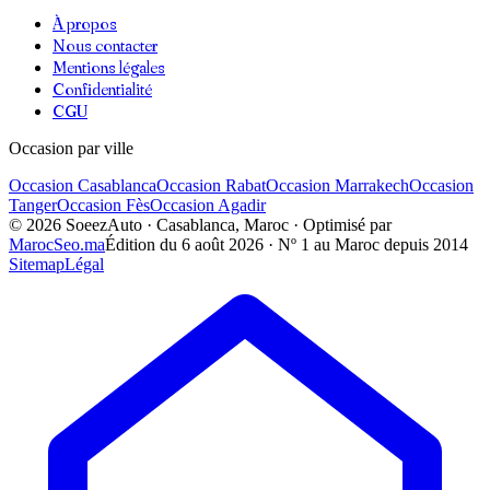
À propos
Nous contacter
Mentions légales
Confidentialité
CGU
Occasion par ville
Occasion
Casablanca
Occasion
Rabat
Occasion
Marrakech
Occasion
Tanger
Occasion
Fès
Occasion
Agadir
©
2026
SoeezAuto · Casablanca, Maroc · Optimisé par
MarocSeo.ma
Édition du
6 août 2026
· Nº 1 au Maroc depuis 2014
Sitemap
Légal