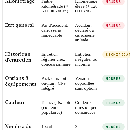
Kilométrage
Faible
Kilométrage
MAJEUR
kilométrage (<
élevé (> 120
50 000 km/an)
000 km)
État général
Pas d'accident,
Accident
MAJEUR
carrosserie
déclaré ou
impeccable
carrosserie
abîmée
Historique
Entretien
Entretien
SIGNIFICA
d'entretien
régulier chez
irrégulier ou
concessionnaire
inconnu
Options &
Pack cuir, toit
Version
MODÉRÉ
équipements
ouvrant, GPS
dépouillée
intégré
sans options
Couleur
Blanc, gris, noir
Couleurs
FAIBLE
(couleurs
rares ou peu
populaires)
demandées
Nombre de
1 seul
3
MODÉRÉ