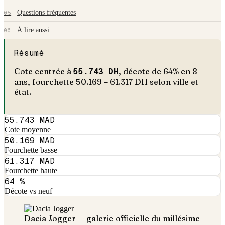
Questions fréquentes
05
À lire aussi
06
Résumé
Cote centrée à
55.743
DH
, décote de
64
% en
8
an
s
, fourchette
50.169
–
61.317
DH selon ville et
état.
55.743 MAD
Cote moyenne
50.169 MAD
Fourchette basse
61.317 MAD
Fourchette haute
64 %
Décote vs neuf
Dacia
Jogger
— galerie officielle du millésime