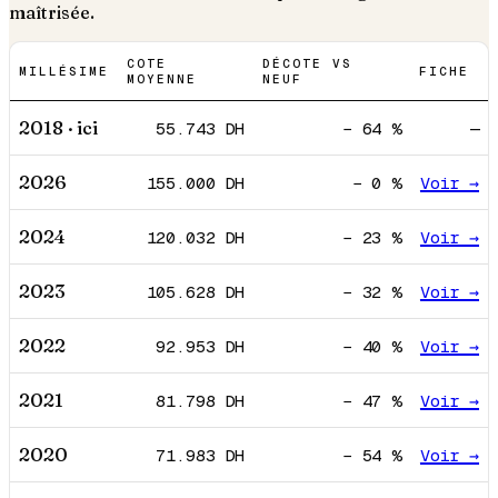
maîtrisée.
COTE
DÉCOTE VS
MILLÉSIME
FICHE
MOYENNE
NEUF
2018
· ici
55.743
DH
−
64
%
—
2026
155.000
DH
−
0
%
Voir →
2024
120.032
DH
−
23
%
Voir →
2023
105.628
DH
−
32
%
Voir →
2022
92.953
DH
−
40
%
Voir →
2021
81.798
DH
−
47
%
Voir →
2020
71.983
DH
−
54
%
Voir →