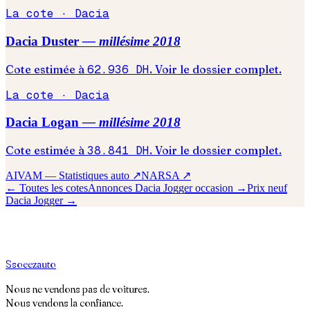
La cote ·
Dacia
Dacia
Duster
— millésime
2018
Cote estimée à
62.936
DH
. Voir le dossier complet.
La cote ·
Dacia
Dacia
Logan
— millésime
2018
Cote estimée à
38.841
DH
. Voir le dossier complet.
AIVAM — Statistiques auto ↗
NARSA ↗
← Toutes les cotes
Annonces
Dacia
Jogger
occasion →
Prix neuf
Dacia
Jogger
→
S
soeez
auto
Nous ne vendons pas de voitures.
Nous vendons la confiance.