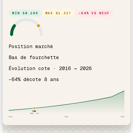
MIN
50.169
MAX
61.317
−
64
% VS NEUF
Position marché
Bas de fourchette
Évolution cote ·
2016
→
2026
−
64
% décote
8
an
s
56
k
2018
· ICI
2016
2021
2026