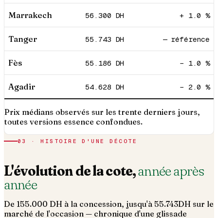
Marrakech
56.300
DH
+ 1.0 %
Tanger
55.743
DH
— référence
Fès
55.186
DH
− 1.0 %
Agadir
54.628
DH
− 2.0 %
Prix médians observés sur les trente derniers jours,
toutes versions essence confondues.
03 · HISTOIRE D'UNE DÉCOTE
L'évolution de la cote,
année après
année
De
155.000
DH à la concession, jusqu'à
55.743
DH sur le
marché de l'occasion — chronique d'une glissade