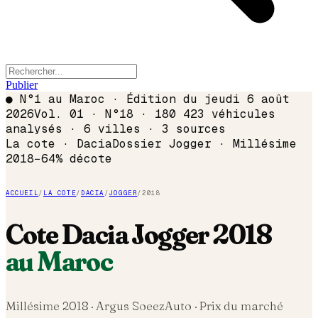
Publier
●
N°1 au Maroc · Édition du
jeudi 6 août
2026
Vol. 01 · N°18 · 180 423 véhicules
analysés · 6 villes · 3 sources
La cote ·
Dacia
Dossier
Jogger
· Millésime
2018
−
64
% décote
ACCUEIL
/
LA COTE
/
DACIA
/
JOGGER
/
2018
Cote
Dacia
Jogger
2018
au Maroc
Millésime
2018
· Argus SoeezAuto · Prix du marché