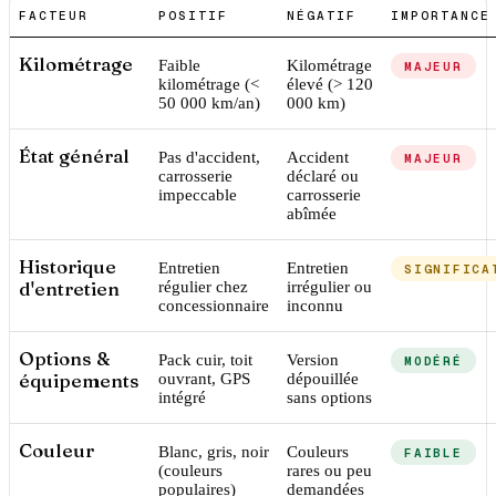
FACTEUR
POSITIF
NÉGATIF
IMPORTANCE
Kilométrage
Faible
Kilométrage
MAJEUR
kilométrage (<
élevé (> 120
50 000 km/an)
000 km)
État général
Pas d'accident,
Accident
MAJEUR
carrosserie
déclaré ou
impeccable
carrosserie
abîmée
Historique
Entretien
Entretien
SIGNIFICA
d'entretien
régulier chez
irrégulier ou
concessionnaire
inconnu
Options &
Pack cuir, toit
Version
MODÉRÉ
équipements
ouvrant, GPS
dépouillée
intégré
sans options
Couleur
Blanc, gris, noir
Couleurs
FAIBLE
(couleurs
rares ou peu
populaires)
demandées