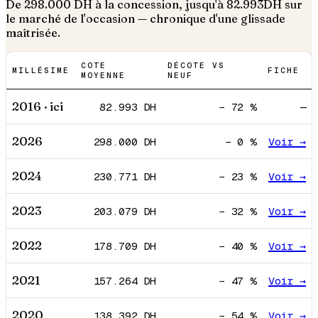
De
298.000
DH à la concession, jusqu'à
82.993
DH sur
le marché de l'occasion — chronique d'une glissade
maîtrisée.
COTE
DÉCOTE VS
MILLÉSIME
FICHE
MOYENNE
NEUF
2016
· ici
82.993
DH
−
72
%
—
2026
298.000
DH
−
0
%
Voir →
2024
230.771
DH
−
23
%
Voir →
2023
203.079
DH
−
32
%
Voir →
2022
178.709
DH
−
40
%
Voir →
2021
157.264
DH
−
47
%
Voir →
2020
138.392
DH
−
54
%
Voir →