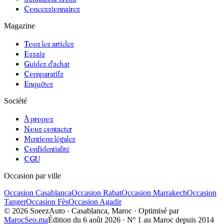
Concessionnaires
Magazine
Tous les articles
Essais
Guides d'achat
Comparatifs
Enquêtes
Société
À propos
Nous contacter
Mentions légales
Confidentialité
CGU
Occasion par ville
Occasion
Casablanca
Occasion
Rabat
Occasion
Marrakech
Occasion
Tanger
Occasion
Fès
Occasion
Agadir
©
2026
SoeezAuto · Casablanca, Maroc · Optimisé par
MarocSeo.ma
Édition du
6 août 2026
· Nº 1 au Maroc depuis 2014