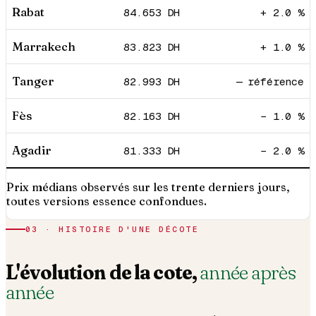
Rabat
84.653
DH
+ 2.0 %
Marrakech
83.823
DH
+ 1.0 %
Tanger
82.993
DH
— référence
Fès
82.163
DH
− 1.0 %
Agadir
81.333
DH
− 2.0 %
Prix médians observés sur les trente derniers jours,
toutes versions essence confondues.
03 · HISTOIRE D'UNE DÉCOTE
L'évolution de la cote,
année après
année