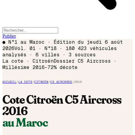
Publier
●
N°1 au Maroc · Édition du
jeudi 6 août
2026
Vol. 01 · N°18 · 180 423 véhicules
analysés · 6 villes · 3 sources
La cote ·
Citroën
Dossier
C5 Aircross
·
Millésime
2016
−
72
% décote
ACCUEIL
/
LA COTE
/
CITROËN
/
C5 AIRCROSS
/
2016
Cote
Citroën
C5 Aircross
2016
au Maroc