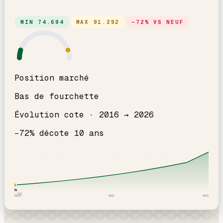
MIN
74.694
MAX
91.292
−
72
% VS NEUF
Position marché
Bas de fourchette
Évolution cote ·
2016
→
2026
−
72
% décote
10
an
s
83
k
2016
· ICI
2016
2021
2026