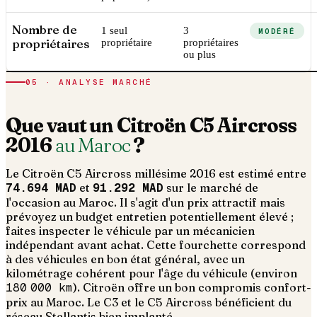
Nombre de
1 seul
3
MODÉRÉ
propriétaires
propriétaire
propriétaires
ou plus
05 · ANALYSE MARCHÉ
Que vaut un
Citroën
C5 Aircross
2016
au Maroc
?
Le
Citroën
C5 Aircross
millésime
2016
est estimé entre
74.694 MAD
et
91.292 MAD
sur le marché de
l'occasion au Maroc. Il s'agit d'un
prix attractif mais
prévoyez un budget entretien potentiellement élevé ;
faites inspecter le véhicule par un mécanicien
indépendant avant achat
. Cette fourchette correspond
à des véhicules en bon état général, avec un
kilométrage cohérent pour l'âge du véhicule (environ
180 000
km
).
Citroën offre un bon compromis confort-
prix au Maroc. Le C3 et le C5 Aircross bénéficient du
réseau Stellantis bien implanté.