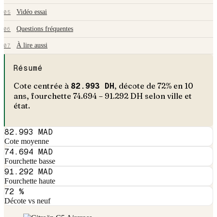
Vidéo essai
05
Questions fréquentes
06
À lire aussi
07
Résumé
Cote centrée à
82.993
DH
, décote de
72
% en
10
an
s
, fourchette
74.694
–
91.292
DH selon ville et
état.
82.993 MAD
Cote moyenne
74.694 MAD
Fourchette basse
91.292 MAD
Fourchette haute
72 %
Décote vs neuf