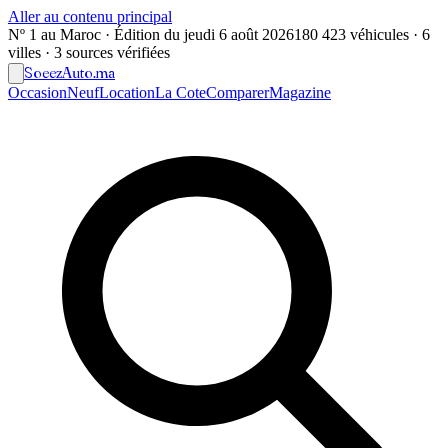
Aller au contenu principal
Nº 1 au Maroc · Édition du
jeudi 6 août 2026
180 423 véhicules · 6
villes · 3 sources vérifiées
Soeez
Auto
.ma
Occasion
Neuf
Location
La Cote
Comparer
Magazine