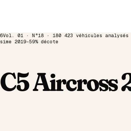
6
Vol. 01 · N°18 · 180 423 véhicules analysés
ésime
2019
−
59
% décote
C5 Aircross