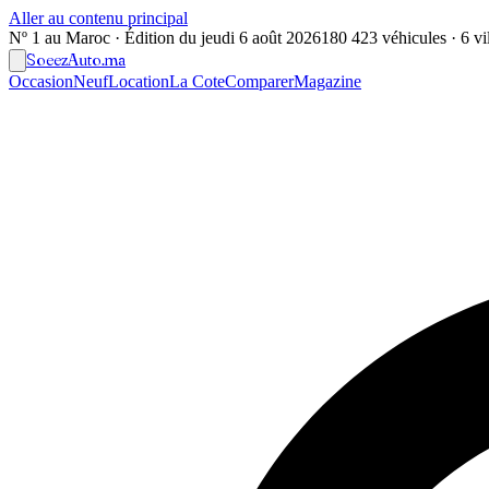
Aller au contenu principal
Nº 1 au Maroc · Édition du
jeudi 6 août 2026
180 423 véhicules · 6 vil
Soeez
Auto
.ma
Occasion
Neuf
Location
La Cote
Comparer
Magazine