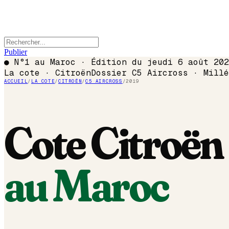
Publier
●
N°1 au Maroc · Édition du
jeudi 6 août 202
La cote ·
Citroën
Dossier
C5 Aircross
· Mill
ACCUEIL
/
LA COTE
/
CITROËN
/
C5 AIRCROSS
/
2019
Cote
Citroën
au Maroc