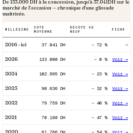
De
133.000
DH à la concession, jusqu'à
37.041
DH sur le
marché de l'occasion — chronique d'une glissade
maîtrisée.
COTE
DÉCOTE VS
MILLÉSIME
FICHE
MOYENNE
NEUF
2016
· ici
37.041
DH
−
72
%
—
2026
133.000
DH
−
0
%
Voir →
2024
102.995
DH
−
23
%
Voir →
2023
90.636
DH
−
32
%
Voir →
2022
79.759
DH
−
40
%
Voir →
2021
70.188
DH
−
47
%
Voir →
2020
61.766
DH
−
54
%
Voir →