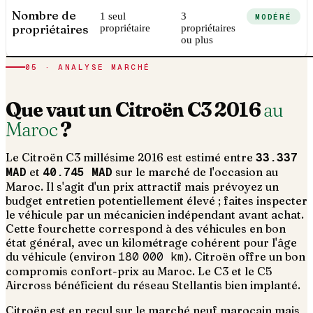
Nombre de
1 seul
3
MODÉRÉ
propriétaires
propriétaire
propriétaires
ou plus
05 · ANALYSE MARCHÉ
Que vaut un
Citroën
C3
2016
au
Maroc
?
Le
Citroën
C3
millésime
2016
est estimé entre
33.337
MAD
et
40.745 MAD
sur le marché de l'occasion au
Maroc. Il s'agit d'un
prix attractif mais prévoyez un
budget entretien potentiellement élevé ; faites inspecter
le véhicule par un mécanicien indépendant avant achat
.
Cette fourchette correspond à des véhicules en bon
état général, avec un kilométrage cohérent pour l'âge
du véhicule (environ
180 000
km
).
Citroën offre un bon
compromis confort-prix au Maroc. Le C3 et le C5
Aircross bénéficient du réseau Stellantis bien implanté.
Citroën est en recul sur le marché neuf marocain mais