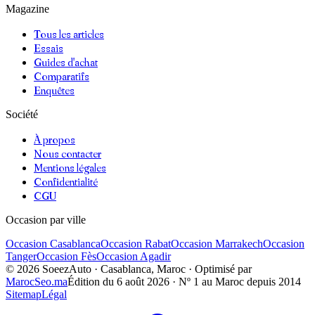
Magazine
Tous les articles
Essais
Guides d'achat
Comparatifs
Enquêtes
Société
À propos
Nous contacter
Mentions légales
Confidentialité
CGU
Occasion par ville
Occasion
Casablanca
Occasion
Rabat
Occasion
Marrakech
Occasion
Tanger
Occasion
Fès
Occasion
Agadir
©
2026
SoeezAuto · Casablanca, Maroc · Optimisé par
MarocSeo.ma
Édition du
6 août 2026
· Nº 1 au Maroc depuis 2014
Sitemap
Légal