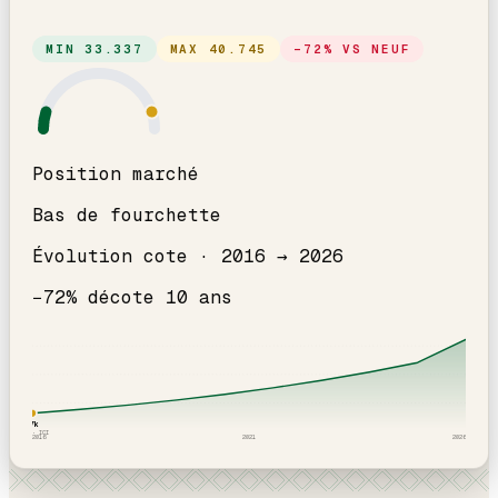
MIN
33.337
MAX
40.745
−
72
% VS NEUF
Position marché
Bas de fourchette
Évolution cote ·
2016
→
2026
−
72
% décote
10
an
s
37
k
2016
· ICI
2016
2021
2026