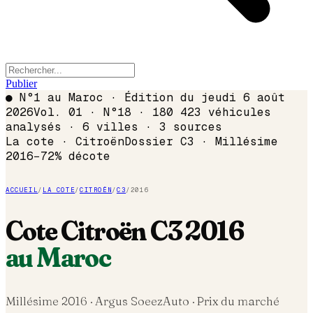
Publier
●
N°1 au Maroc · Édition du
jeudi 6 août
2026
Vol. 01 · N°18 · 180 423 véhicules
analysés · 6 villes · 3 sources
La cote ·
Citroën
Dossier
C3
· Millésime
2016
−
72
% décote
ACCUEIL
/
LA COTE
/
CITROËN
/
C3
/
2016
Cote
Citroën
C3
2016
au Maroc
Millésime
2016
· Argus SoeezAuto · Prix du marché