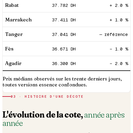
Rabat
37.782
DH
+ 2.0 %
Marrakech
37.411
DH
+ 1.0 %
Tanger
37.041
DH
— référence
Fès
36.671
DH
− 1.0 %
Agadir
36.300
DH
− 2.0 %
Prix médians observés sur les trente derniers jours,
toutes versions essence confondues.
03 · HISTOIRE D'UNE DÉCOTE
L'évolution de la cote,
année après
année