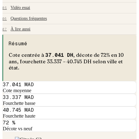
Vidéo essai
05
Questions fréquentes
06
À lire aussi
07
Résumé
Cote centrée à
37.041
DH
, décote de
72
% en
10
an
s
, fourchette
33.337
–
40.745
DH selon ville et
état.
37.041 MAD
Cote moyenne
33.337 MAD
Fourchette basse
40.745 MAD
Fourchette haute
72 %
Décote vs neuf