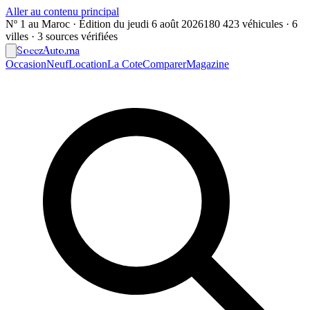
Aller au contenu principal
Nº 1 au Maroc · Édition du
jeudi 6 août 2026
180 423 véhicules · 6
villes · 3 sources vérifiées
Soeez
Auto
.ma
Occasion
Neuf
Location
La Cote
Comparer
Magazine