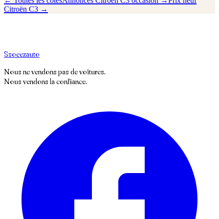
← Toutes les cotes
Annonces
Citroën
C3
occasion →
Prix neuf
Citroën
C3
→
S
soeez
auto
Nous ne vendons pas de voitures.
Nous vendons la confiance.