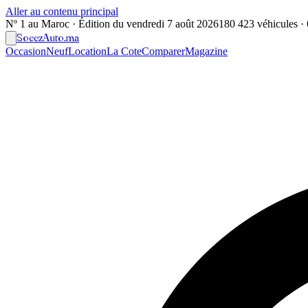
Aller au contenu principal
Nº 1 au Maroc · Édition du
vendredi 7 août 2026
180 423 véhicules · 6
Soeez
Auto
.ma
Occasion
Neuf
Location
La Cote
Comparer
Magazine