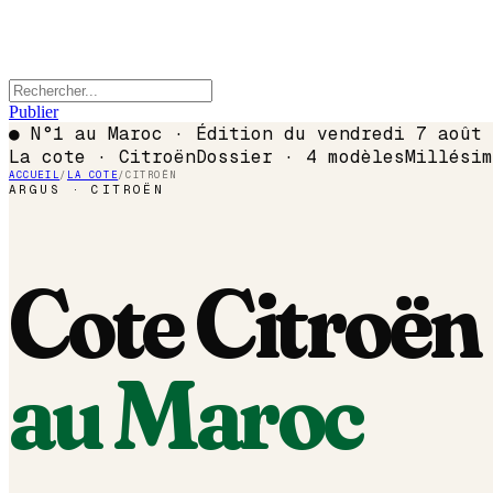
Publier
●
N°1 au Maroc · Édition du
vendredi 7 août 
La cote ·
Citroën
Dossier ·
4
modèles
Millési
ACCUEIL
/
LA COTE
/
CITROËN
ARGUS ·
CITROËN
Cote
Citroën
au Maroc