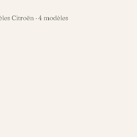
èles
Citroën
·
4
modèles