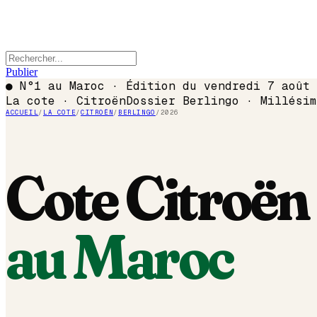
Publier
●
N°1 au Maroc · Édition du
vendredi 7 août 
La cote ·
Citroën
Dossier
Berlingo
· Millési
ACCUEIL
/
LA COTE
/
CITROËN
/
BERLINGO
/
2026
Cote
Citroën
au Maroc