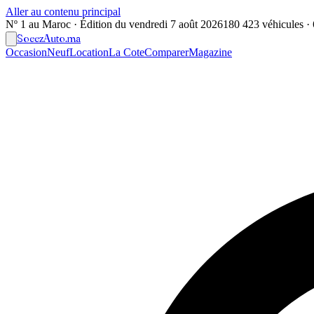
Aller au contenu principal
Nº 1 au Maroc · Édition du
vendredi 7 août 2026
180 423 véhicules · 6
Soeez
Auto
.ma
Occasion
Neuf
Location
La Cote
Comparer
Magazine