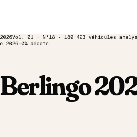
2026
Vol. 01 · N°18 · 180 423 véhicules analy
me
2026
−
0
% décote
Berlingo
20