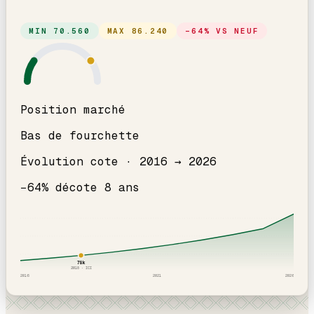
MIN
70.560
MAX
86.240
−
64
% VS NEUF
Position marché
Bas de fourchette
Évolution cote ·
2016
→
2026
−
64
% décote
8
an
s
78
k
2018
· ICI
2016
2021
2026