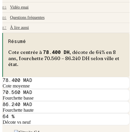
Vidéo essai
05
Questions fréquentes
06
À lire aussi
07
Résumé
Cote centrée à
78.400
DH
, décote de
64
% en
8
an
s
, fourchette
70.560
–
86.240
DH selon ville et
état.
78.400 MAD
Cote moyenne
70.560 MAD
Fourchette basse
86.240 MAD
Fourchette haute
64 %
Décote vs neuf