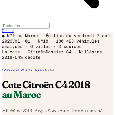
Publier
●
N°1 au Maroc · Édition du
vendredi 7 août
2026
Vol. 01 · N°18 · 180 423 véhicules
analysés · 6 villes · 3 sources
La cote ·
Citroën
Dossier
C4
· Millésime
2018
−
64
% décote
ACCUEIL
/
LA COTE
/
CITROËN
/
C4
/
2018
Cote
Citroën
C4
2018
au Maroc
Millésime
2018
· Argus SoeezAuto · Prix du marché