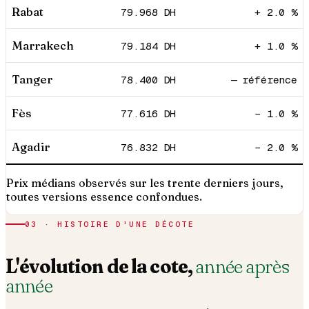
Rabat
79.968
DH
+ 2.0 %
Marrakech
79.184
DH
+ 1.0 %
Tanger
78.400
DH
— référence
Fès
77.616
DH
− 1.0 %
Agadir
76.832
DH
− 2.0 %
Prix médians observés sur les trente derniers jours,
toutes versions essence confondues.
03 · HISTOIRE D'UNE DÉCOTE
L'évolution de la cote,
année après
année