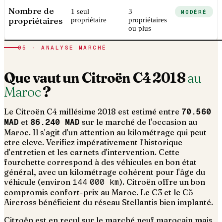
Nombre de
1 seul
3
MODÉRÉ
propriétaires
propriétaire
propriétaires
ou plus
05 · ANALYSE MARCHÉ
Que vaut un
Citroën
C4
2018
au
Maroc
?
Le
Citroën
C4
millésime
2018
est estimé entre
70.560
MAD
et
86.240 MAD
sur le marché de l'occasion au
Maroc. Il s'agit d'un
attention au kilométrage qui peut
etre eleve. Verifiez impérativement l'historique
d'entretien et les carnets d'intervention
. Cette
fourchette correspond à des véhicules en bon état
général, avec un kilométrage cohérent pour l'âge du
véhicule (environ
144 000
km
).
Citroën offre un bon
compromis confort-prix au Maroc. Le C3 et le C5
Aircross bénéficient du réseau Stellantis bien implanté.
Citroën est en recul sur le marché neuf marocain mais