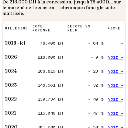
De
218.000
DH à la concession, jusqu'à
78.400
DH sur
le marché de l'occasion — chronique d'une glissade
maîtrisée.
COTE
DÉCOTE VS
MILLÉSIME
FICHE
MOYENNE
NEUF
2018
· ici
78.400
DH
−
64
%
—
2026
218.000
DH
−
0
%
Voir →
2024
168.819
DH
−
23
%
Voir →
2023
148.561
DH
−
32
%
Voir →
2022
130.734
DH
−
40
%
Voir →
2021
115.046
DH
−
47
%
Voir →
2020
101.240
DH
−
54
%
Voir →