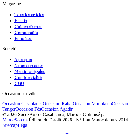
Magazine
Tous les articles
Essais
Guides d'achat
Comparatifs
Enquêtes
Société
À propos
Nous contacter
Mentions légales
Confidentialité
CGU
Occasion par ville
Occasion
Casablanca
Occasion
Rabat
Occasion
Marrakech
Occasion
Tanger
Occasion
Fès
Occasion
Agadir
©
2026
SoeezAuto · Casablanca, Maroc · Optimisé par
MarocSeo.ma
Édition du
7 août 2026
· Nº 1 au Maroc depuis 2014
Sitemap
Légal