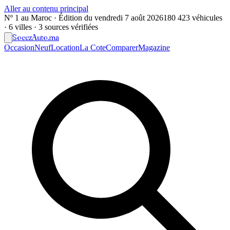
Aller au contenu principal
Nº 1 au Maroc · Édition du
vendredi 7 août 2026
180 423 véhicules
· 6 villes · 3 sources vérifiées
Soeez
Auto
.ma
Occasion
Neuf
Location
La Cote
Comparer
Magazine