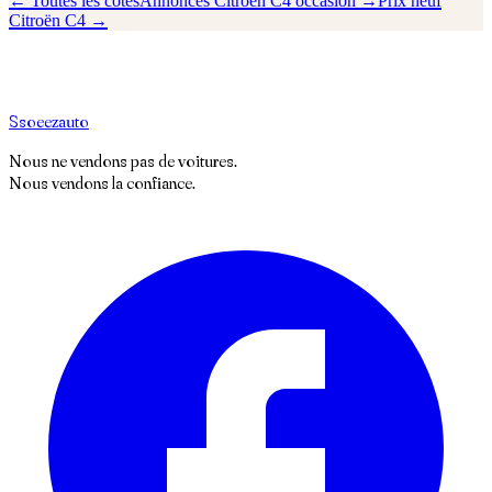
← Toutes les cotes
Annonces
Citroën
C4
occasion →
Prix neuf
Citroën
C4
→
S
soeez
auto
Nous ne vendons pas de voitures.
Nous vendons la confiance.