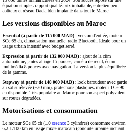
15 000 unités immatriculées en 2024. Son succès repose sur une
équation simple : rapport qualité-prix imbattable, entretien peu
coûteux et réseau Dacia bien implanté dans tout le Maroc.
Les versions disponibles au Maroc
Essential (à partir de 115 000 MAD)
: version d'entrée, moteur
SCe 65 ch, climatisation manuelle, radio Bluetooth. Idéale pour un
usage urbain intensif avec budget serré.
Expression (à partir de 132 000 MAD)
: ajout de la clim
automatique, jantes alliage 15 pouces, caméra de recul, écran
multimédia 8 pouces avec navigation. La version la plus équilibrée
de la gamme.
Stepway (à partir de 148 000 MAD)
: look baroudeur avec garde
au sol surélevée (+30 mm), protections plastiques, moteur TCe 90
ch disponible. Très populaire au Maroc pour son aspect polyvalent
sur routes dégradées.
Motorisations et consommation
Le moteur SCe 65 ch (1.0
essence
3 cylindres) consomme environ
6,2 L/100 km en usage mixte marocain (conduite urbaine incluant