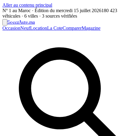
Aller au contenu principal
Nº 1 au Maroc · Édition du
mercredi 15 juillet 2026
180 423
véhicules · 6 villes · 3 sources vérifiées
Soeez
Auto
.ma
Occasion
Neuf
Location
La Cote
Comparer
Magazine