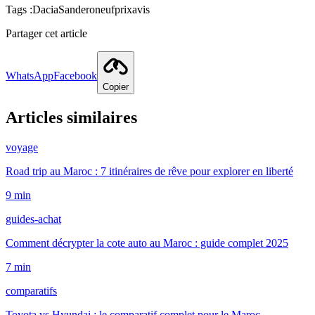
Tags :
Dacia
Sandero
neuf
prix
avis
Partager cet article
WhatsApp
Facebook
Copier
Articles similaires
voyage
Road trip au Maroc : 7 itinéraires de rêve pour explorer en liberté
9
min
guides-achat
Comment décrypter la cote auto au Maroc : guide complet 2025
7
min
comparatifs
Toyota vs Hyundai : le comparatif complet pour le Maroc