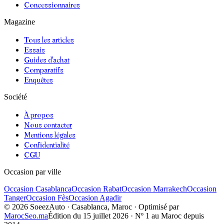
Concessionnaires
Magazine
Tous les articles
Essais
Guides d'achat
Comparatifs
Enquêtes
Société
À propos
Nous contacter
Mentions légales
Confidentialité
CGU
Occasion par ville
Occasion
Casablanca
Occasion
Rabat
Occasion
Marrakech
Occasion
Tanger
Occasion
Fès
Occasion
Agadir
©
2026
SoeezAuto · Casablanca, Maroc · Optimisé par
MarocSeo.ma
Édition du
15 juillet 2026
· Nº 1 au Maroc depuis