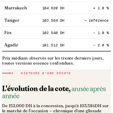
Marrakech
104.620
DH
+ 1.0 %
Tanger
103.584
DH
— référence
Fès
102.548
DH
− 1.0 %
Agadir
101.512
DH
− 2.0 %
Prix médians observés sur les trente derniers jours,
toutes versions essence confondues.
03 · HISTOIRE D'UNE DÉCOTE
L'évolution de la cote,
année après
année
De
152.000
DH à la concession, jusqu'à
103.584
DH sur
le marché de l'occasion — chronique d'une glissade