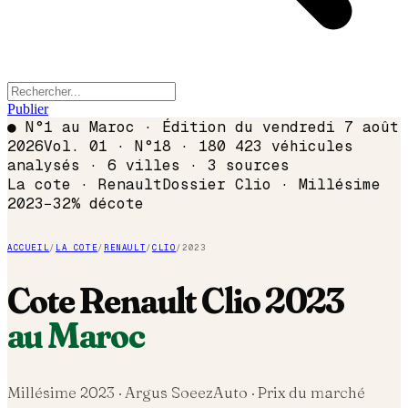
Publier
●
N°1 au Maroc · Édition du
vendredi 7 août
2026
Vol. 01 · N°18 · 180 423 véhicules
analysés · 6 villes · 3 sources
La cote ·
Renault
Dossier
Clio
· Millésime
2023
−
32
% décote
ACCUEIL
/
LA COTE
/
RENAULT
/
CLIO
/
2023
Cote
Renault
Clio
2023
au Maroc
Millésime
2023
· Argus SoeezAuto · Prix du marché