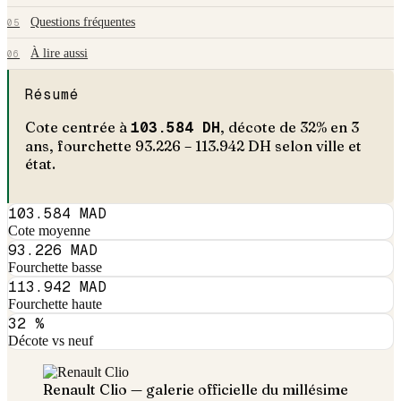
Questions fréquentes
05
À lire aussi
06
Résumé
Cote centrée à
103.584
DH
, décote de
32
% en
3
an
s
, fourchette
93.226
–
113.942
DH selon ville et
état.
103.584 MAD
Cote moyenne
93.226 MAD
Fourchette basse
113.942 MAD
Fourchette haute
32 %
Décote vs neuf
Renault
Clio
— galerie officielle du millésime