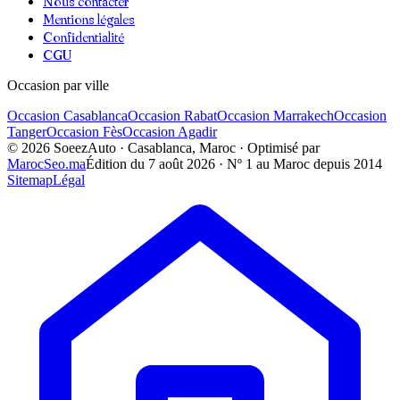
Nous contacter
Mentions légales
Confidentialité
CGU
Occasion par ville
Occasion
Casablanca
Occasion
Rabat
Occasion
Marrakech
Occasion
Tanger
Occasion
Fès
Occasion
Agadir
©
2026
SoeezAuto · Casablanca, Maroc · Optimisé par
MarocSeo.ma
Édition du
7 août 2026
· Nº 1 au Maroc depuis 2014
Sitemap
Légal