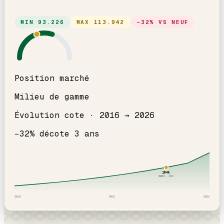
MIN
93.226
MAX
113.942
−
32
% VS NEUF
Position marché
Milieu de gamme
Évolution cote ·
2016
→
2026
−
32
% décote
3
an
s
104
k
2023
· ICI
2016
2021
2026