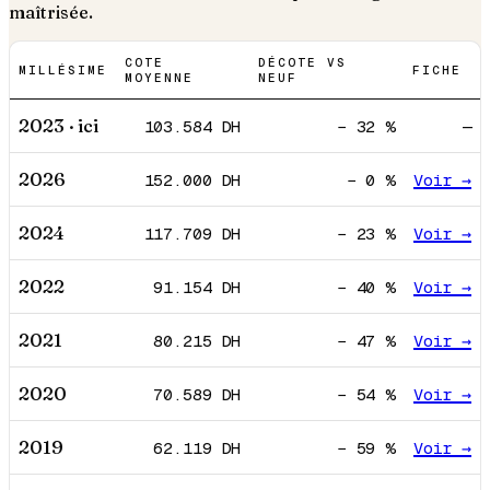
maîtrisée.
COTE
DÉCOTE VS
MILLÉSIME
FICHE
MOYENNE
NEUF
2023
· ici
103.584
DH
−
32
%
—
2026
152.000
DH
−
0
%
Voir →
2024
117.709
DH
−
23
%
Voir →
2022
91.154
DH
−
40
%
Voir →
2021
80.215
DH
−
47
%
Voir →
2020
70.589
DH
−
54
%
Voir →
2019
62.119
DH
−
59
%
Voir →