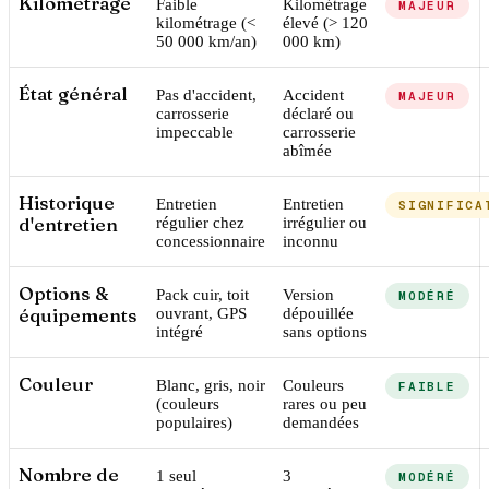
Kilométrage
Faible
Kilométrage
MAJEUR
kilométrage (<
élevé (> 120
50 000 km/an)
000 km)
État général
Pas d'accident,
Accident
MAJEUR
carrosserie
déclaré ou
impeccable
carrosserie
abîmée
Historique
Entretien
Entretien
SIGNIFICA
d'entretien
régulier chez
irrégulier ou
concessionnaire
inconnu
Options &
Pack cuir, toit
Version
MODÉRÉ
équipements
ouvrant, GPS
dépouillée
intégré
sans options
Couleur
Blanc, gris, noir
Couleurs
FAIBLE
(couleurs
rares ou peu
populaires)
demandées
Nombre de
1 seul
3
MODÉRÉ