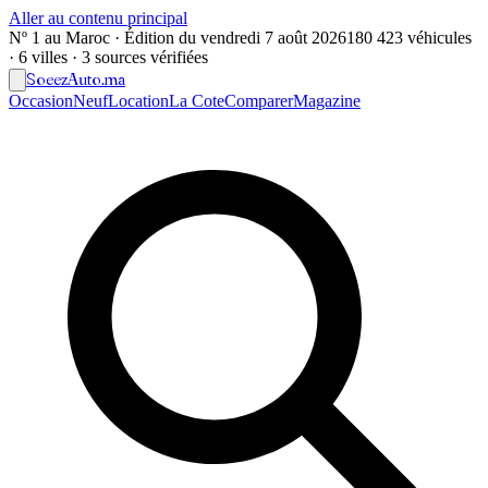
Aller au contenu principal
Nº 1 au Maroc · Édition du
vendredi 7 août 2026
180 423 véhicules
· 6 villes · 3 sources vérifiées
Soeez
Auto
.ma
Occasion
Neuf
Location
La Cote
Comparer
Magazine