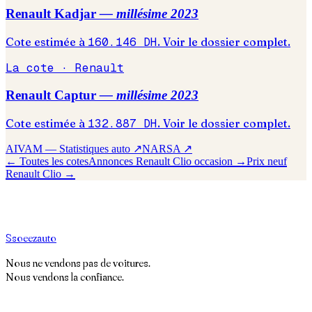
Renault
Kadjar
— millésime
2023
Cote estimée à
160.146
DH
. Voir le dossier complet.
La cote ·
Renault
Renault
Captur
— millésime
2023
Cote estimée à
132.887
DH
. Voir le dossier complet.
AIVAM — Statistiques auto ↗
NARSA ↗
← Toutes les cotes
Annonces
Renault
Clio
occasion →
Prix neuf
Renault
Clio
→
S
soeez
auto
Nous ne vendons pas de voitures.
Nous vendons la confiance.