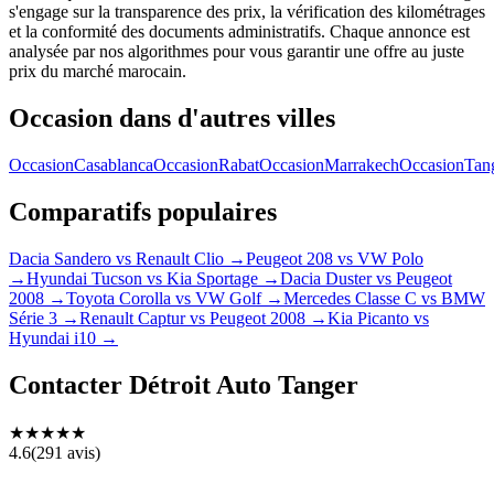
s'engage sur la transparence des prix, la vérification des kilométrages
et la conformité des documents administratifs. Chaque annonce est
analysée par nos algorithmes pour vous garantir une offre au juste
prix du marché marocain.
Occasion dans d'autres villes
Occasion
Casablanca
Occasion
Rabat
Occasion
Marrakech
Occasion
Tan
Comparatifs populaires
Dacia Sandero vs Renault Clio
→
Peugeot 208 vs VW Polo
→
Hyundai Tucson vs Kia Sportage
→
Dacia Duster vs Peugeot
2008
→
Toyota Corolla vs VW Golf
→
Mercedes Classe C vs BMW
Série 3
→
Renault Captur vs Peugeot 2008
→
Kia Picanto vs
Hyundai i10
→
Contacter
Détroit Auto Tanger
★
★
★
★
★
4.6
(
291
avis)