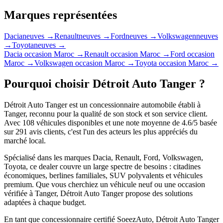
Marques représentées
Dacia
neuves →
Renault
neuves →
Ford
neuves →
Volkswagen
neuves
→
Toyota
neuves →
Dacia
occasion Maroc →
Renault
occasion Maroc →
Ford
occasion
Maroc →
Volkswagen
occasion Maroc →
Toyota
occasion Maroc →
Pourquoi choisir
Détroit Auto Tanger
?
Détroit Auto Tanger
est un concessionnaire automobile établi à
Tanger
, reconnu pour la qualité de son stock et son service client.
Avec
108
véhicules disponibles et une note moyenne de
4.6
/5 basée
sur
291
avis clients, c'est l'un des acteurs les plus appréciés du
marché local.
Spécialisé dans les marques
Dacia, Renault, Ford, Volkswagen,
Toyota
, ce dealer couvre un large spectre de besoins : citadines
économiques, berlines familiales, SUV polyvalents et véhicules
premium. Que vous cherchiez un véhicule neuf ou une occasion
vérifiée à
Tanger
,
Détroit Auto Tanger
propose des solutions
adaptées à chaque budget.
En tant que concessionnaire certifié SoeezAuto,
Détroit Auto Tanger