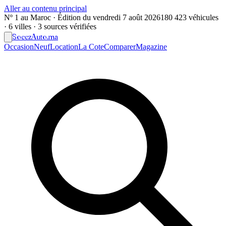
Aller au contenu principal
Nº 1 au Maroc · Édition du
vendredi 7 août 2026
180 423 véhicules
· 6 villes · 3 sources vérifiées
Soeez
Auto
.ma
Occasion
Neuf
Location
La Cote
Comparer
Magazine