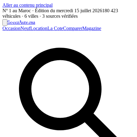
Aller au contenu principal
Nº 1 au Maroc · Édition du
mercredi 15 juillet 2026
180 423
véhicules · 6 villes · 3 sources vérifiées
Soeez
Auto
.ma
Occasion
Neuf
Location
La Cote
Comparer
Magazine