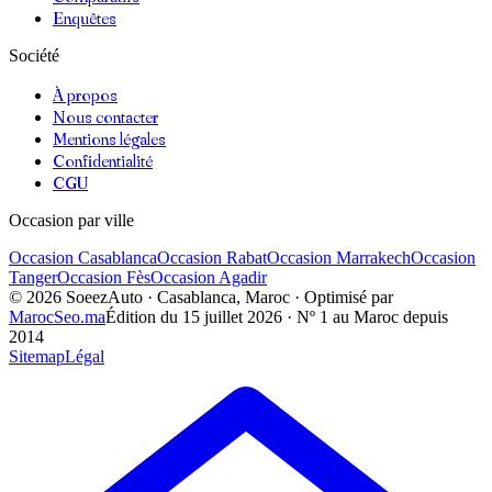
Enquêtes
Société
À propos
Nous contacter
Mentions légales
Confidentialité
CGU
Occasion par ville
Occasion
Casablanca
Occasion
Rabat
Occasion
Marrakech
Occasion
Tanger
Occasion
Fès
Occasion
Agadir
©
2026
SoeezAuto · Casablanca, Maroc · Optimisé par
MarocSeo.ma
Édition du
15 juillet 2026
· Nº 1 au Maroc depuis
2014
Sitemap
Légal