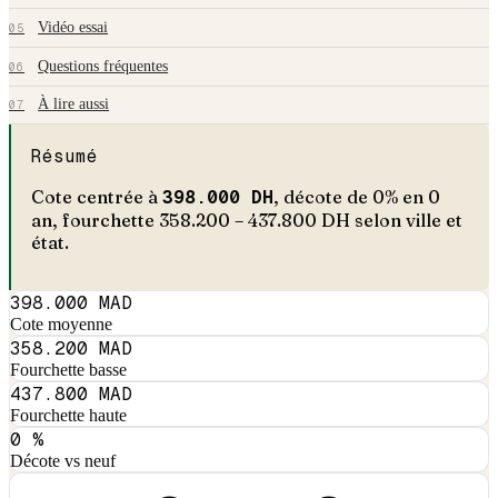
Vidéo essai
05
Questions fréquentes
06
À lire aussi
07
Résumé
Cote centrée à
398.000
DH
, décote de
0
% en
0
an
, fourchette
358.200
–
437.800
DH selon ville et
état.
398.000 MAD
Cote moyenne
358.200 MAD
Fourchette basse
437.800 MAD
Fourchette haute
0 %
Décote vs neuf