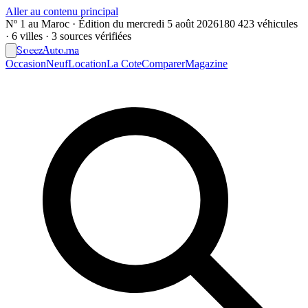
Aller au contenu principal
Nº 1 au Maroc · Édition du
mercredi 5 août 2026
180 423 véhicules
· 6 villes · 3 sources vérifiées
Soeez
Auto
.ma
Occasion
Neuf
Location
La Cote
Comparer
Magazine