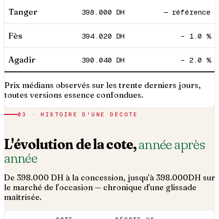
Tanger
398.000
DH
— référence
Fès
394.020
DH
− 1.0 %
Agadir
390.040
DH
− 2.0 %
Prix médians observés sur les trente derniers jours,
toutes versions essence confondues.
03 · HISTOIRE D'UNE DÉCOTE
L'évolution de la cote,
année après
année
De
398.000
DH à la concession, jusqu'à
398.000
DH sur
le marché de l'occasion — chronique d'une glissade
maîtrisée.