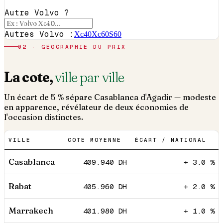
Autre Volvo ?
Autres Volvo :
Xc40
Xc60
S60
02 · GÉOGRAPHIE DU PRIX
La cote,
ville par ville
Un écart de 5 % sépare Casablanca d'Agadir — modeste
en apparence, révélateur de deux économies de
l'occasion distinctes.
VILLE
COTE MOYENNE
ÉCART / NATIONAL
Casablanca
409.940
DH
+ 3.0 %
Rabat
405.960
DH
+ 2.0 %
Marrakech
401.980
DH
+ 1.0 %