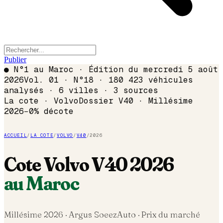
Publier
●
N°1 au Maroc · Édition du
mercredi 5 août
2026
Vol. 01 · N°18 · 180 423 véhicules
analysés · 6 villes · 3 sources
La cote ·
Volvo
Dossier
V40
· Millésime
2026
−
0
% décote
ACCUEIL
/
LA COTE
/
VOLVO
/
V40
/
2026
Cote
Volvo
V40
2026
au Maroc
Millésime
2026
· Argus SoeezAuto · Prix du marché