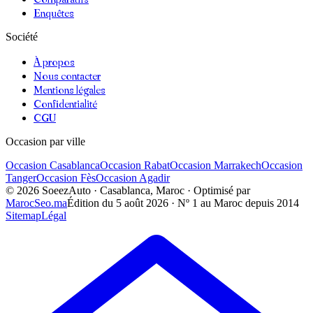
Enquêtes
Société
À propos
Nous contacter
Mentions légales
Confidentialité
CGU
Occasion par ville
Occasion
Casablanca
Occasion
Rabat
Occasion
Marrakech
Occasion
Tanger
Occasion
Fès
Occasion
Agadir
©
2026
SoeezAuto · Casablanca, Maroc · Optimisé par
MarocSeo.ma
Édition du
5 août 2026
· Nº 1 au Maroc depuis 2014
Sitemap
Légal