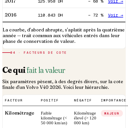
2017
125.958
DH
−
68
%
Voir →
2016
110.843
DH
−
72
%
Voir →
La courbe, d'abord abrupte, s'aplatit après la quatrième
année — trait commun aux véhicules entrés dans leur
phase de conservation de valeur.
04 · FACTEURS DE COTE
Ce qui
fait la valeur
Six paramètres pèsent, à des degrés divers, sur la cote
finale d'un
Volvo
V40
2026
. Voici leur hiérarchie.
FACTEUR
POSITIF
NÉGATIF
IMPORTANCE
Kilométrage
Faible
Kilométrage
MAJEUR
kilométrage (<
élevé (> 120
50 000 km/an)
000 km)