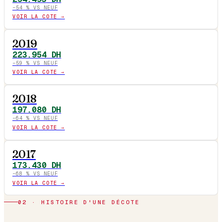
−
54
% VS NEUF
VOIR LA COTE →
2019
223.954
DH
−
59
% VS NEUF
VOIR LA COTE →
2018
197.080
DH
−
64
% VS NEUF
VOIR LA COTE →
2017
173.430
DH
−
68
% VS NEUF
VOIR LA COTE →
02 · HISTOIRE D'UNE DÉCOTE