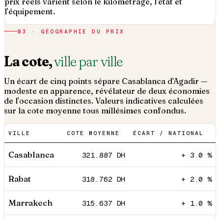
prix réels varient selon le kilométrage, l'état et
l'équipement.
03 · GÉOGRAPHIE DU PRIX
La cote,
ville par ville
Un écart de cinq points sépare Casablanca d'Agadir —
modeste en apparence, révélateur de deux économies
de l'occasion distinctes. Valeurs indicatives calculées
sur la cote moyenne tous millésimes confondus.
VILLE
COTE MOYENNE
ÉCART / NATIONAL
Casablanca
321.887
DH
+ 3.0 %
Rabat
318.762
DH
+ 2.0 %
Marrakech
315.637
DH
+ 1.0 %