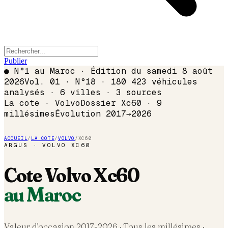
Publier
●
N°1 au Maroc · Édition du
samedi 8 août
2026
Vol. 01 · N°18 · 180 423 véhicules
analysés · 6 villes · 3 sources
La cote ·
Volvo
Dossier
Xc60
·
9
millésimes
Évolution
2017
→
2026
ACCUEIL
/
LA COTE
/
VOLVO
/
XC60
ARGUS ·
VOLVO
XC60
Cote
Volvo
Xc60
au Maroc
Valeur d'occasion 2017-
2026
· Tous les millésimes ·