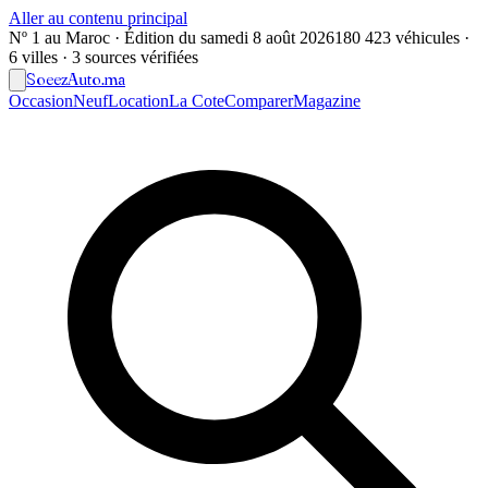
Aller au contenu principal
Nº 1 au Maroc · Édition du
samedi 8 août 2026
180 423 véhicules ·
6 villes · 3 sources vérifiées
Soeez
Auto
.ma
Occasion
Neuf
Location
La Cote
Comparer
Magazine