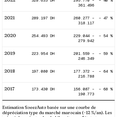
2022
328.633
DH
295.770
–
−
40
%
361.496
2021
289.197
DH
260.277
–
−
47
%
318.117
2020
254.493
DH
229.044
–
−
54
%
279.942
2019
223.954
DH
201.559
–
−
59
%
246.349
2018
197.080
DH
177.372
–
−
64
%
216.788
2017
173.430
DH
156.087
–
−
68
%
190.773
Estimation SoeezAuto basée sur une courbe de
dépréciation type du marché marocain (−12 %/an). Les