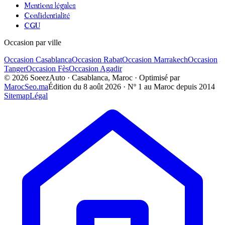
Mentions légales
Confidentialité
CGU
Occasion par ville
Occasion
Casablanca
Occasion
Rabat
Occasion
Marrakech
Occasion
Tanger
Occasion
Fès
Occasion
Agadir
©
2026
SoeezAuto · Casablanca, Maroc · Optimisé par
MarocSeo.ma
Édition du
8 août 2026
· Nº 1 au Maroc depuis 2014
Sitemap
Légal