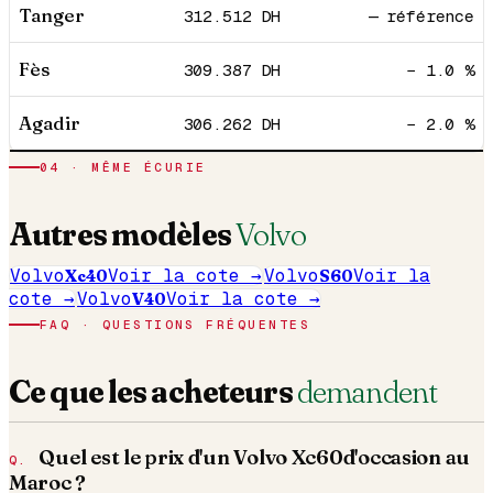
Tanger
312.512
DH
— référence
Fès
309.387
DH
− 1.0 %
Agadir
306.262
DH
− 2.0 %
04
· MÊME ÉCURIE
Autres modèles
Volvo
Volvo
Xc40
Voir la cote →
Volvo
S60
Voir la
cote →
Volvo
V40
Voir la cote →
FAQ · QUESTIONS FRÉQUENTES
Ce que les acheteurs
demandent
Quel est le prix d'un
Volvo
Xc60
d'occasion au
Maroc ?