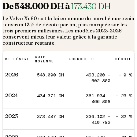
De
548.000
DH à
173.430
DH
Le
Volvo
Xc60
suit la loi commune du marché marocain
: environ 12 % de décote par an, plus marquée sur les
trois premiers millésimes. Les modèles 2023-2026
conservent mieux leur valeur grâce à la garantie
constructeur restante.
COTE
MILLÉSIME
FOURCHETTE
DÉCOTE
MOYENNE
2026
548.000
DH
493.200
–
−
0
%
602.800
2024
424.371
DH
381.934
–
−
23
%
466.808
2023
373.447
DH
336.102
–
−
32
%
410.792