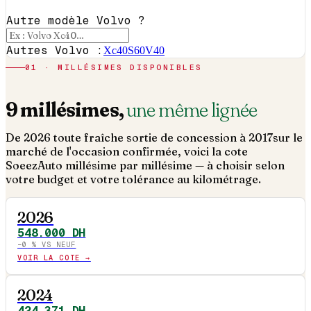
Autre modèle Volvo ?
Autres Volvo :
Xc40
S60
V40
01 · MILLÉSIMES DISPONIBLES
9
millésimes,
une même lignée
De
2026
toute fraîche sortie de concession à
2017
sur le
marché de l'occasion confirmée, voici la cote
SoeezAuto millésime par millésime — à choisir selon
votre budget et votre tolérance au kilométrage.
2026
548.000
DH
−
0
% VS NEUF
VOIR LA COTE →
2024
424.371
DH