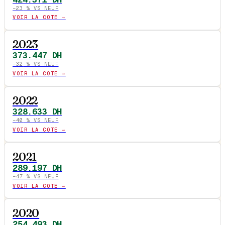
−
23
% VS NEUF
VOIR LA COTE →
2023
373.447
DH
−
32
% VS NEUF
VOIR LA COTE →
2022
328.633
DH
−
40
% VS NEUF
VOIR LA COTE →
2021
289.197
DH
−
47
% VS NEUF
VOIR LA COTE →
2020
254.493
DH