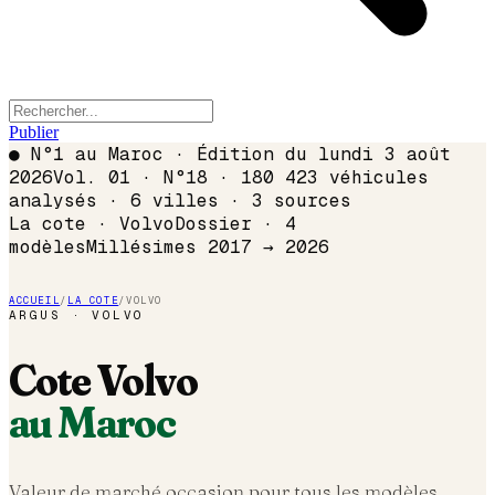
Publier
●
N°1 au Maroc · Édition du
lundi 3 août
2026
Vol. 01 · N°18 · 180 423 véhicules
analysés · 6 villes · 3 sources
La cote ·
Volvo
Dossier ·
4
modèles
Millésimes 2017 →
2026
ACCUEIL
/
LA COTE
/
VOLVO
ARGUS ·
VOLVO
Cote
Volvo
au Maroc
Valeur de marché occasion pour tous les modèles