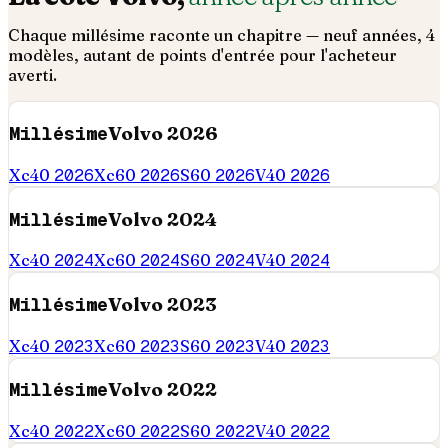
Chaque millésime raconte un chapitre — neuf années,
4
modèles, autant de points d'entrée pour l'acheteur
averti.
Millésime
Volvo
2026
Xc40
2026
Xc60
2026
S60
2026
V40
2026
Millésime
Volvo
2024
Xc40
2024
Xc60
2024
S60
2024
V40
2024
Millésime
Volvo
2023
Xc40
2023
Xc60
2023
S60
2023
V40
2023
Millésime
Volvo
2022
Xc40
2022
Xc60
2022
S60
2022
V40
2022