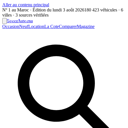
Aller au contenu principal
Nº 1 au Maroc · Édition du
lundi 3 août 2026
180 423 véhicules · 6
villes · 3 sources vérifiées
Soeez
Auto
.ma
Occasion
Neuf
Location
La Cote
Comparer
Magazine