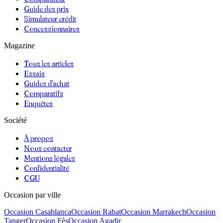
Guide des prix
Simulateur crédit
Concessionnaires
Magazine
Tous les articles
Essais
Guides d'achat
Comparatifs
Enquêtes
Société
À propos
Nous contacter
Mentions légales
Confidentialité
CGU
Occasion par ville
Occasion
Casablanca
Occasion
Rabat
Occasion
Marrakech
Occasion
Tanger
Occasion
Fès
Occasion
Agadir