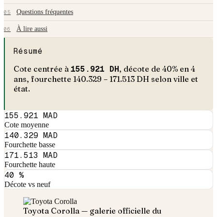
Questions fréquentes
05
À lire aussi
06
Résumé
Cote centrée à
155.921
DH
, décote de
40
% en
4
an
s
, fourchette
140.329
–
171.513
DH selon ville et
état.
155.921 MAD
Cote moyenne
140.329 MAD
Fourchette basse
171.513 MAD
Fourchette haute
40 %
Décote vs neuf
Toyota
Corolla
— galerie officielle du