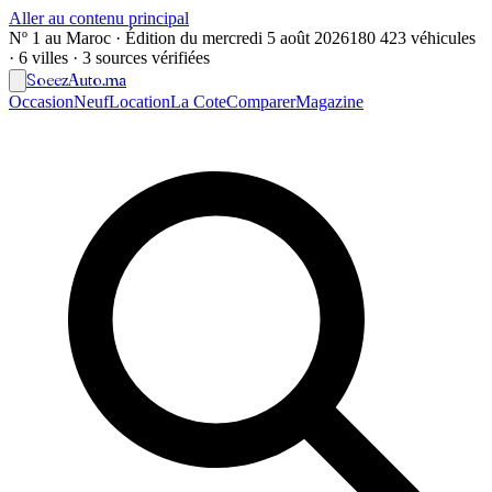
Aller au contenu principal
Nº 1 au Maroc · Édition du
mercredi 5 août 2026
180 423 véhicules
· 6 villes · 3 sources vérifiées
Soeez
Auto
.ma
Occasion
Neuf
Location
La Cote
Comparer
Magazine