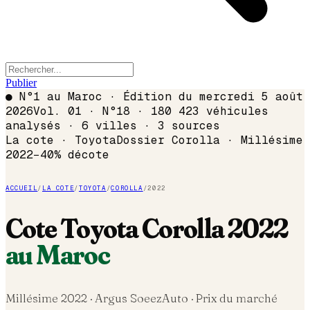
Publier
●
N°1 au Maroc · Édition du
mercredi 5 août
2026
Vol. 01 · N°18 · 180 423 véhicules
analysés · 6 villes · 3 sources
La cote ·
Toyota
Dossier
Corolla
· Millésime
2022
−
40
% décote
ACCUEIL
/
LA COTE
/
TOYOTA
/
COROLLA
/
2022
Cote
Toyota
Corolla
2022
au Maroc
Millésime
2022
· Argus SoeezAuto · Prix du marché