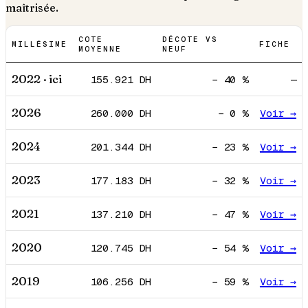
maîtrisée.
COTE
DÉCOTE VS
MILLÉSIME
FICHE
MOYENNE
NEUF
2022
· ici
155.921
DH
−
40
%
—
2026
260.000
DH
−
0
%
Voir →
2024
201.344
DH
−
23
%
Voir →
2023
177.183
DH
−
32
%
Voir →
2021
137.210
DH
−
47
%
Voir →
2020
120.745
DH
−
54
%
Voir →
2019
106.256
DH
−
59
%
Voir →