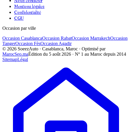
Nous contacter
Mentions légales
Confidentialité
CGU
Occasion par ville
Occasion
Casablanca
Occasion
Rabat
Occasion
Marrakech
Occasion
Tanger
Occasion
Fès
Occasion
Agadir
©
2026
SoeezAuto · Casablanca, Maroc · Optimisé par
MarocSeo.ma
Édition du
5 août 2026
· Nº 1 au Maroc depuis 2014
Sitemap
Légal