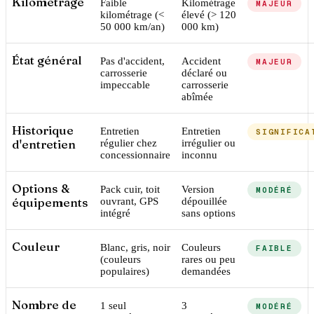
Kilométrage
Faible
Kilométrage
MAJEUR
kilométrage (<
élevé (> 120
50 000 km/an)
000 km)
État général
Pas d'accident,
Accident
MAJEUR
carrosserie
déclaré ou
impeccable
carrosserie
abîmée
Historique
Entretien
Entretien
SIGNIFICA
d'entretien
régulier chez
irrégulier ou
concessionnaire
inconnu
Options &
Pack cuir, toit
Version
MODÉRÉ
équipements
ouvrant, GPS
dépouillée
intégré
sans options
Couleur
Blanc, gris, noir
Couleurs
FAIBLE
(couleurs
rares ou peu
populaires)
demandées
Nombre de
1 seul
3
MODÉRÉ