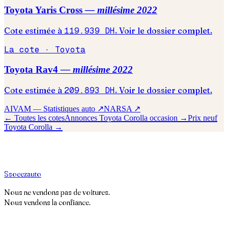
Toyota
Yaris Cross
— millésime
2022
Cote estimée à
119.939
DH
. Voir le dossier complet.
La cote ·
Toyota
Toyota
Rav4
— millésime
2022
Cote estimée à
209.893
DH
. Voir le dossier complet.
AIVAM — Statistiques auto ↗
NARSA ↗
← Toutes les cotes
Annonces
Toyota
Corolla
occasion →
Prix neuf
Toyota
Corolla
→
S
soeez
auto
Nous ne vendons pas de voitures.
Nous vendons la confiance.