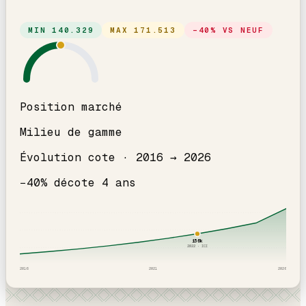
MIN
140.329
MAX
171.513
−
40
% VS NEUF
Position marché
Milieu de gamme
Évolution cote ·
2016
→
2026
−
40
% décote
4
an
s
156
k
2022
· ICI
2016
2021
2026