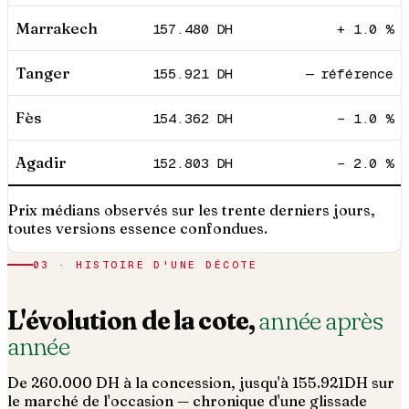
Marrakech
157.480
DH
+ 1.0 %
Tanger
155.921
DH
— référence
Fès
154.362
DH
− 1.0 %
Agadir
152.803
DH
− 2.0 %
Prix médians observés sur les trente derniers jours,
toutes versions essence confondues.
03 · HISTOIRE D'UNE DÉCOTE
L'évolution de la cote,
année après
année
De
260.000
DH à la concession, jusqu'à
155.921
DH sur
le marché de l'occasion — chronique d'une glissade