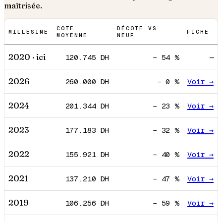
maîtrisée.
COTE
DÉCOTE VS
MILLÉSIME
FICHE
MOYENNE
NEUF
2020
· ici
120.745
DH
−
54
%
—
2026
260.000
DH
−
0
%
Voir →
2024
201.344
DH
−
23
%
Voir →
2023
177.183
DH
−
32
%
Voir →
2022
155.921
DH
−
40
%
Voir →
2021
137.210
DH
−
47
%
Voir →
2019
106.256
DH
−
59
%
Voir →