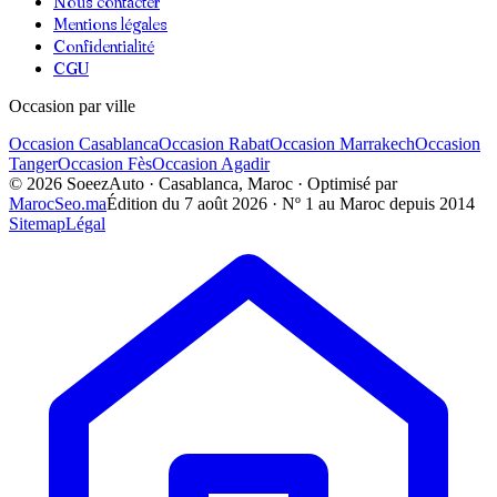
Nous contacter
Mentions légales
Confidentialité
CGU
Occasion par ville
Occasion
Casablanca
Occasion
Rabat
Occasion
Marrakech
Occasion
Tanger
Occasion
Fès
Occasion
Agadir
©
2026
SoeezAuto · Casablanca, Maroc · Optimisé par
MarocSeo.ma
Édition du
7 août 2026
· Nº 1 au Maroc depuis 2014
Sitemap
Légal