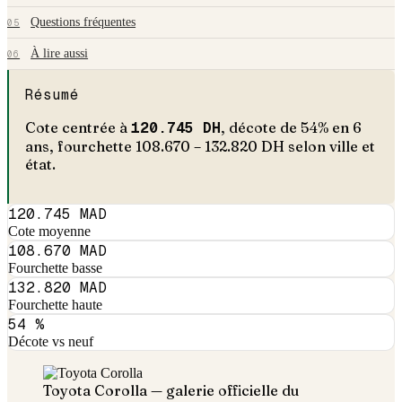
Questions fréquentes
05
À lire aussi
06
Résumé
Cote centrée à
120.745
DH
, décote de
54
% en
6
an
s
, fourchette
108.670
–
132.820
DH selon ville et
état.
120.745 MAD
Cote moyenne
108.670 MAD
Fourchette basse
132.820 MAD
Fourchette haute
54 %
Décote vs neuf
Toyota
Corolla
— galerie officielle du