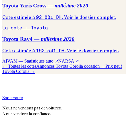
Toyota
Yaris Cross
— millésime
2020
Cote estimée à
92.881
DH
. Voir le dossier complet.
La cote ·
Toyota
Toyota
Rav4
— millésime
2020
Cote estimée à
162.541
DH
. Voir le dossier complet.
AIVAM — Statistiques auto ↗
NARSA ↗
← Toutes les cotes
Annonces
Toyota
Corolla
occasion →
Prix neuf
Toyota
Corolla
→
S
soeez
auto
Nous ne vendons pas de voitures.
Nous vendons la confiance.