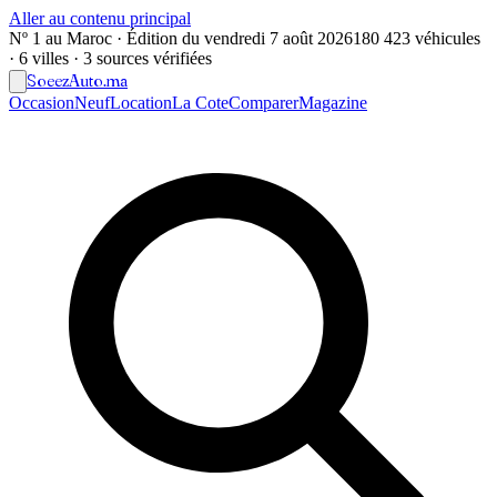
Aller au contenu principal
Nº 1 au Maroc · Édition du
vendredi 7 août 2026
180 423 véhicules
· 6 villes · 3 sources vérifiées
Soeez
Auto
.ma
Occasion
Neuf
Location
La Cote
Comparer
Magazine