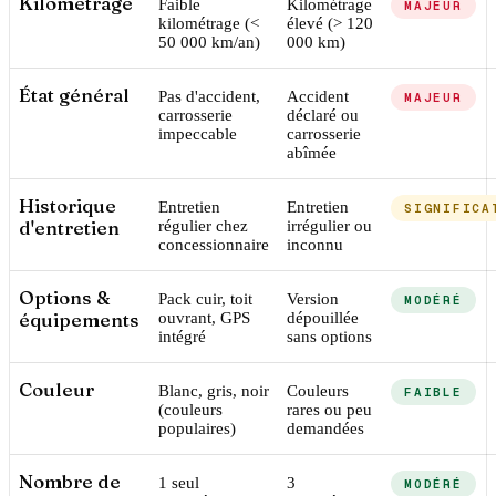
Kilométrage
Faible
Kilométrage
MAJEUR
kilométrage (<
élevé (> 120
50 000 km/an)
000 km)
État général
Pas d'accident,
Accident
MAJEUR
carrosserie
déclaré ou
impeccable
carrosserie
abîmée
Historique
Entretien
Entretien
SIGNIFICA
d'entretien
régulier chez
irrégulier ou
concessionnaire
inconnu
Options &
Pack cuir, toit
Version
MODÉRÉ
équipements
ouvrant, GPS
dépouillée
intégré
sans options
Couleur
Blanc, gris, noir
Couleurs
FAIBLE
(couleurs
rares ou peu
populaires)
demandées
Nombre de
1 seul
3
MODÉRÉ