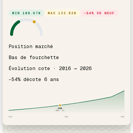
MIN
108.670
MAX
132.820
−
54
% VS NEUF
Position marché
Bas de fourchette
Évolution cote ·
2016
→
2026
−
54
% décote
6
an
s
121
k
2020
· ICI
2016
2021
2026