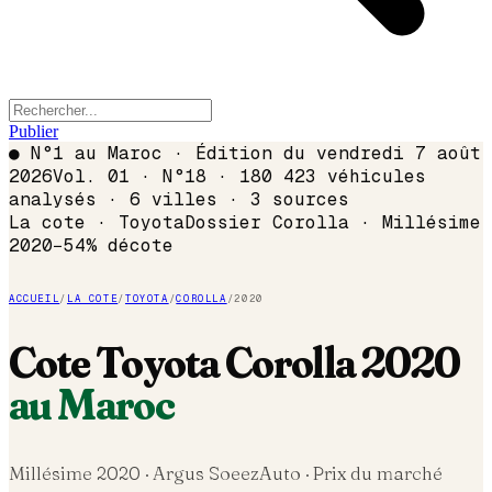
Publier
●
N°1 au Maroc · Édition du
vendredi 7 août
2026
Vol. 01 · N°18 · 180 423 véhicules
analysés · 6 villes · 3 sources
La cote ·
Toyota
Dossier
Corolla
· Millésime
2020
−
54
% décote
ACCUEIL
/
LA COTE
/
TOYOTA
/
COROLLA
/
2020
Cote
Toyota
Corolla
2020
au Maroc
Millésime
2020
· Argus SoeezAuto · Prix du marché