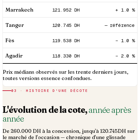
Marrakech
121.952
DH
+ 1.0 %
Tanger
120.745
DH
— référence
Fès
119.538
DH
− 1.0 %
Agadir
118.330
DH
− 2.0 %
Prix médians observés sur les trente derniers jours,
toutes versions essence confondues.
03 · HISTOIRE D'UNE DÉCOTE
L'évolution de la cote,
année après
année
De
260.000
DH à la concession, jusqu'à
120.745
DH sur
le marché de l'occasion — chronique d'une glissade