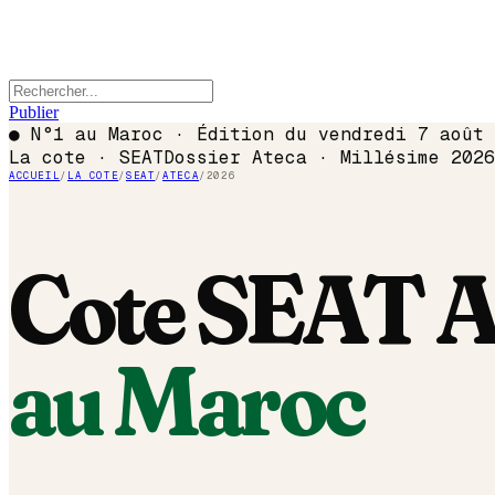
Publier
●
N°1 au Maroc · Édition du
vendredi 7 août 
La cote ·
SEAT
Dossier
Ateca
· Millésime
2026
ACCUEIL
/
LA COTE
/
SEAT
/
ATECA
/
2026
Cote
SEAT
A
au Maroc