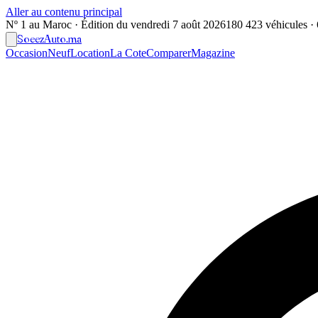
Aller au contenu principal
Nº 1 au Maroc · Édition du
vendredi 7 août 2026
180 423 véhicules · 6
Soeez
Auto
.ma
Occasion
Neuf
Location
La Cote
Comparer
Magazine