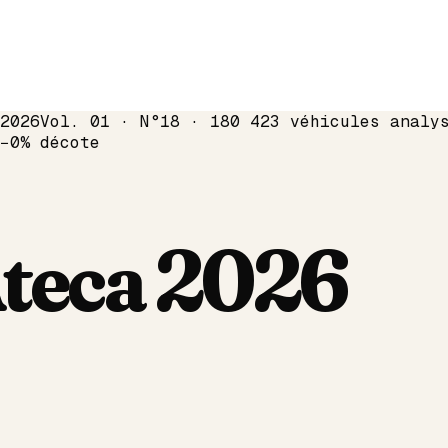
2026
Vol. 01 · N°18 · 180 423 véhicules analy
−
0
% décote
teca
2026