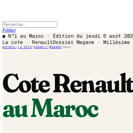
Publier
●
N°1 au Maroc · Édition du
jeudi 6 août 202
La cote ·
Renault
Dossier
Megane
· Millésime
ACCUEIL
/
LA COTE
/
RENAULT
/
MEGANE
/
2024
Cote
Renaul
au Maroc