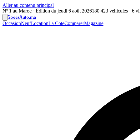
Aller au contenu principal
Nº 1 au Maroc · Édition du
jeudi 6 août 2026
180 423 véhicules · 6 vil
Soeez
Auto
.ma
Occasion
Neuf
Location
La Cote
Comparer
Magazine