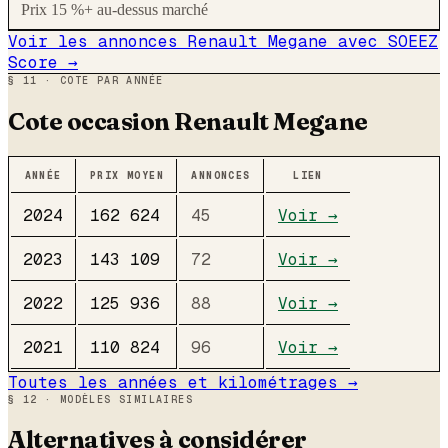
Prix 15 %+ au-dessus marché
Voir les annonces
Renault
Megane
avec SOEEZ
Score →
§ 11 · COTE PAR ANNÉE
Cote occasion
Renault
Megane
ANNÉE
PRIX MOYEN
ANNONCES
LIEN
2024
162 624
45
Voir →
2023
143 109
72
Voir →
2022
125 936
88
Voir →
2021
110 824
96
Voir →
Toutes les années et kilométrages →
§ 12 · MODÈLES SIMILAIRES
Alternatives à considérer