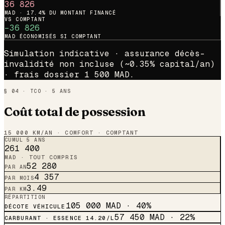
36 826
MAD ·
17.4
% DU MONTANT FINANCÉ
VS COMPTANT
−
36 826
MAD ÉCONOMISÉS SI COMPTANT
Simulation indicative · assurance décès-
invalidité non incluse (~0.35% capital/an)
· frais dossier 1 500 MAD.
§ 04 · TCO · 5 ANS
Coût total de possession
15 000 KM/AN · COMFORT · COMPTANT
CUMUL 5 ANS
261 400
MAD · TOUT COMPRIS
52 280
PAR AN
4 357
PAR MOIS
3.49
PAR KM
RÉPARTITION
105 000
MAD ·
40
%
DÉCOTE VÉHICULE
57 450
MAD ·
22
%
CARBURANT · ESSENCE 14.20/L