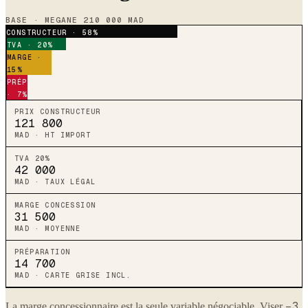
BASE ·
MEGANE
210 000
MAD
CONSTRUCTEUR · 58%
TVA · 20%
MARGE ·
15%
PRÉP
· 7%
PRIX CONSTRUCTEUR
121 800
MAD · HT IMPORT
TVA 20%
42 000
MAD · TAUX LÉGAL
MARGE CONCESSION
31 500
MAD · MOYENNE
PRÉPARATION
14 700
MAD · CARTE GRISE INCL.
−3
La marge concessionnaire est la seule variable négociable. Viser