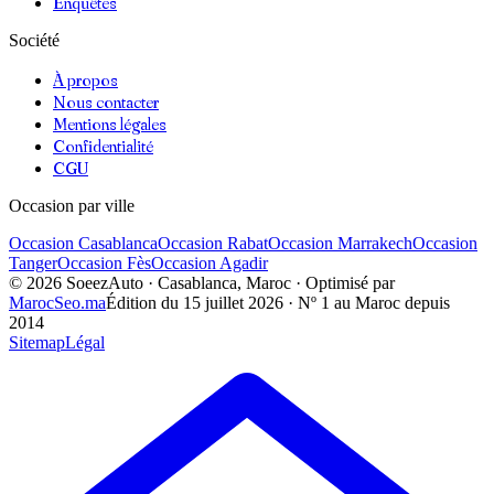
Enquêtes
Société
À propos
Nous contacter
Mentions légales
Confidentialité
CGU
Occasion par ville
Occasion
Casablanca
Occasion
Rabat
Occasion
Marrakech
Occasion
Tanger
Occasion
Fès
Occasion
Agadir
©
2026
SoeezAuto · Casablanca, Maroc · Optimisé par
MarocSeo.ma
Édition du
15 juillet 2026
· Nº 1 au Maroc depuis
2014
Sitemap
Légal