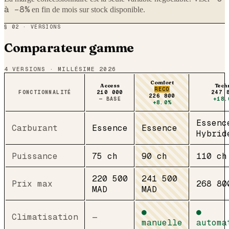
à −8%
en fin de mois sur stock disponible.
§ 02 · VERSIONS
Comparateur gamme
4
VERSIONS · MILLÉSIME 2026
Comfort
Access
Tech
RECO
FONCTIONNALITÉ
210 000
247 
226 800
— BASE
+18.
+8.0%
Essenc
Carburant
Essence
Essence
Hybrid
Puissance
75 ch
90 ch
110 ch
220 500
241 500
Prix max
268 80
MAD
MAD
●
●
Climatisation
—
manuelle
automa