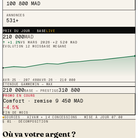
100 800
MAD
ANNONCES
531
+
PRIX DU JOUR · BASE
LIVE
210 000
MAD
↑ +1.2%
VS MARS 2026
·
+
2 520
MAD
ÉVOLUTION 12 MOIS
BASE
MEGANE
AVR·25 ·
207 480
AVR·26 ·
210 000
ÉTENDUE GAMME
MIN → MAX
210 000
310 800
BASE → PRESTIGE
PROMO EN COURS
Comfort · remise
9 450
MAD
−4.5%
FIN DE MOIS
SOURCES · AIVAM + 14 CONCESSIONS · MISE À JOUR 07:00
§ 01 · DÉCOMPOSITION
Où va votre argent ?