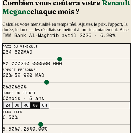
Combien vous coûtera votre
Renault
Megane
chaque mois ?
Calculez votre mensualité en temps réel. Ajustez le prix, l'apport, la
durée, le taux — les résultats se mettent à jour instantanément. Base
TMM Bank Al-Maghrib avril 2026 · 6.20%
.
PRIX DU VÉHICULE
264 600
MAD
80 000
290 000
500 000
APPORT PERSONNEL
20
%
·
52 920 MAD
0%
30%
60%
DURÉE DU CRÉDIT
60
mois ·
5 ans
24
36
48
60
84
TAUX TAEG
6.50
%
5.50%
7.25%
9.00%