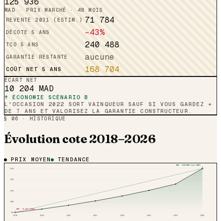
125 936
MAD · PRIX MARCHÉ · 48 MOIS
71 784
REVENTE 2031 (ESTIM.)
−43%
DÉCOTE 5 ANS
240 488
TCO 5 ANS
aucune
GARANTIE RESTANTE
168 704
COÛT NET 5 ANS
ÉCART NET
10 204
MAD
↑ ÉCONOMIE SCÉNARIO B
L'OCCASION 2022 SORT VAINQUEUR SAUF SI VOUS GARDEZ +
DE 7 ANS ET VALORISEZ LA GARANTIE CONSTRUCTEUR.
§ 06 · HISTORIQUE
Évolution cote 2018–2026
PRIX MOYEN
TENDANCE
MAX ·
210 000
(neuf 2026)
210
k
176
k
143
k
109
k
MIN ·
75 523
(
2018
)
76
k
2018
2019
2020
2021
2022
2023
2024
2026