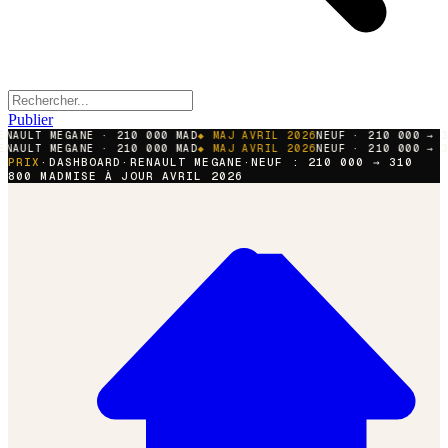
Publier
NAULT
MEGANE
·
210 000
MAD
◆ MAJ AVRIL 2026
NEUF ·
210 000
→
31
NAULT
MEGANE
·
210 000
MAD
◆ MAJ AVRIL 2026
NEUF ·
210 000
→
31
PRIX
·
DASHBOARD
·
RENAULT
MEGANE
·
NEUF :
210 000
→
310
800
MAD
MISE À JOUR AVRIL 2026