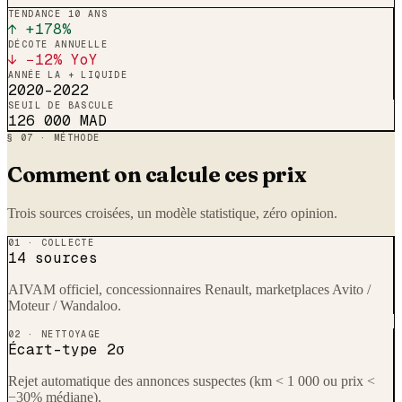
TENDANCE 10 ANS
↑ +
178
%
DÉCOTE ANNUELLE
↓ −12% YoY
ANNÉE LA + LIQUIDE
2020–2022
SEUIL DE BASCULE
126 000
MAD
§ 07 · MÉTHODE
Comment on calcule ces prix
Trois sources croisées, un modèle statistique, zéro opinion.
01 · COLLECTE
14 sources
AIVAM officiel, concessionnaires
Renault
, marketplaces Avito /
Moteur / Wandaloo.
02 · NETTOYAGE
Écart-type 2σ
Rejet automatique des annonces suspectes (km < 1 000 ou prix <
−30% médiane).