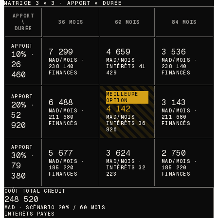
MATRICE 3 × 3 · APPORT × DURÉE
APPORT
\
36 MOIS
60 MOIS
84 MOIS
DURÉE
APPORT
7 299
4 659
3 536
10
% ·
MAD/MOIS ·
MAD/MOIS ·
MAD/MOIS ·
26
238 140
INTÉRÊTS 41
238 140
460
FINANCÉS
429
FINANCÉS
MEILLEURE
APPORT
6 488
OPTION
3 143
20
% ·
4 142
MAD/MOIS ·
MAD/MOIS ·
52
211 680
MAD/MOIS ·
211 680
920
FINANCÉS
INTÉRÊTS 36
FINANCÉS
826
APPORT
5 677
3 624
2 750
30
% ·
MAD/MOIS ·
MAD/MOIS ·
MAD/MOIS ·
79
185 220
INTÉRÊTS 32
185 220
380
FINANCÉS
223
FINANCÉS
COÛT TOTAL CRÉDIT
248 520
MAD · SCÉNARIO 20% / 60 MOIS
INTÉRÊTS PAYÉS