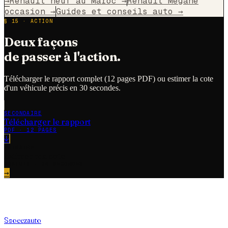
→
Renault neuf au Maroc
→
Renault Megane
occasion
→
Guides et conseils auto
→
§ 15 · ACTION
Deux façons
de passer à l'action.
Télécharger le rapport complet (12 pages PDF) ou estimer la cote
d'un véhicule précis en 30 secondes.
SECONDAIRE
Télécharger le rapport
PDF · 12 PAGES
↓
PRIMAIRE
Estimer ma cote
GRATUIT · 30 SECONDES
→
S
soeez
auto