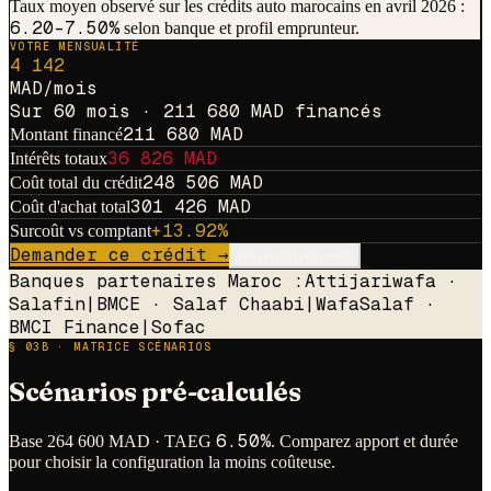
Taux moyen observé sur les crédits auto marocains en avril 2026 :
6.20-7.50%
selon banque et profil emprunteur.
VOTRE MENSUALITÉ
4 142
MAD/mois
Sur
60 mois · 211 680 MAD financés
211 680
MAD
Montant financé
36 826
MAD
Intérêts totaux
248 506
MAD
Coût total du crédit
301 426
MAD
Coût d'achat total
+
13.92
%
Surcoût vs comptant
Demander ce crédit →
Réinitialiser
Banques partenaires Maroc :
Attijariwafa ·
Salafin
|
BMCE · Salaf Chaabi
|
WafaSalaf ·
BMCI Finance
|
Sofac
§ 03B · MATRICE SCÉNARIOS
Scénarios pré-calculés
6.50
%
Base
264 600
MAD · TAEG
. Comparez apport et durée
pour choisir la configuration la moins coûteuse.