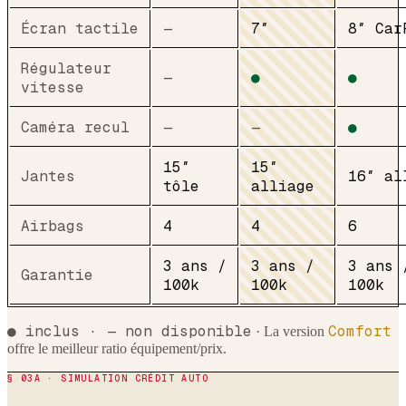
Écran tactile
—
7″
8″ Car
Régulateur
—
●
●
vitesse
Caméra recul
—
—
●
15″
15″
Jantes
16″ al
tôle
alliage
Airbags
4
4
6
3 ans /
3 ans /
3 ans 
Garantie
100k
100k
100k
● inclus · — non disponible
Comfort
· La version
offre le meilleur ratio équipement/prix.
§ 03A · SIMULATION CRÉDIT AUTO