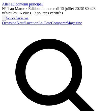
Aller au contenu principal
Nº 1 au Maroc · Édition du
mercredi 15 juillet 2026
180 423
véhicules · 6 villes · 3 sources vérifiées
Soeez
Auto
.ma
Occasion
Neuf
Location
La Cote
Comparer
Magazine