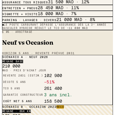
31 500
MAD ·
12
%
ASSURANCE TOUS RISQUES
28 450
MAD ·
11
%
ENTRETIEN + PNEUS
18 000
MAD ·
7
%
VIGNETTE + VISITE
21 000
MAD ·
8
%
PARKING · LAVAGES · DIVERS
LE POSTE CARBURANT DÉPASSE L'ASSURANCE DÈS LA 3ᵉ ANNÉE ·
BASCULER HYBRIDE RÉDUIT LE TCO DE ~11 000 MAD
§ 05 · ARBITRAGE
Neuf vs Occasion
HORIZON 5 ANS · REVENTE PRÉVUE 2031
SCÉNARIO A · NEUF 2026
MEGANE
BASE
210 000
MAD · PRIX D'ACHAT JOUR
102 900
REVENTE 2031 (ESTIM.)
−51%
DÉCOTE 5 ANS
261 400
TCO 5 ANS
3 ans incl.
GARANTIE CONSTRUCTEUR
158 500
COÛT NET 5 ANS
SCÉNARIO B · OCCASION 2022
RECO
MEGANE
· 65K KM