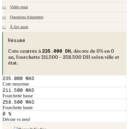
Vidéo essai
05
Questions fréquentes
06
À lire aussi
07
Résumé
Cote centrée à
235.000
DH
, décote de
0
% en
0
an
, fourchette
211.500
–
258.500
DH selon ville et
état.
235.000 MAD
Cote moyenne
211.500 MAD
Fourchette basse
258.500 MAD
Fourchette haute
0 %
Décote vs neuf