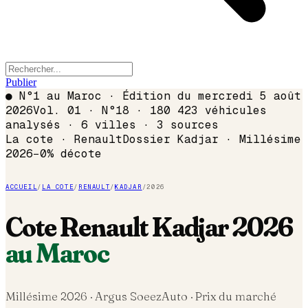
Publier
●
N°1 au Maroc · Édition du
mercredi 5 août
2026
Vol. 01 · N°18 · 180 423 véhicules
analysés · 6 villes · 3 sources
La cote ·
Renault
Dossier
Kadjar
· Millésime
2026
−
0
% décote
ACCUEIL
/
LA COTE
/
RENAULT
/
KADJAR
/
2026
Cote
Renault
Kadjar
2026
au Maroc
Millésime
2026
· Argus SoeezAuto · Prix du marché