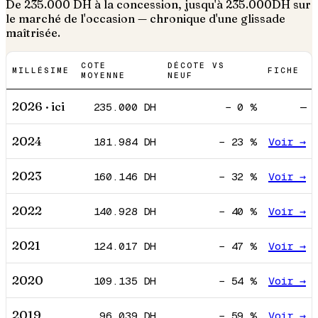
De
235.000
DH à la concession, jusqu'à
235.000
DH sur
le marché de l'occasion — chronique d'une glissade
maîtrisée.
COTE
DÉCOTE VS
MILLÉSIME
FICHE
MOYENNE
NEUF
2026
· ici
235.000
DH
−
0
%
—
2024
181.984
DH
−
23
%
Voir →
2023
160.146
DH
−
32
%
Voir →
2022
140.928
DH
−
40
%
Voir →
2021
124.017
DH
−
47
%
Voir →
2020
109.135
DH
−
54
%
Voir →
2019
96.039
DH
−
59
%
Voir →