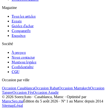
Magazine
Tous les articles
Essais
Guides d'achat
Comparatifs
Enquêtes
Société
À propos
Nous contacter
Mentions légales
Confidentialité
CGU
Occasion par ville
Occasion
Casablanca
Occasion
Rabat
Occasion
Marrakech
Occasion
Tanger
Occasion
Fès
Occasion
Agadir
©
2026
SoeezAuto · Casablanca, Maroc · Optimisé par
MarocSeo.ma
Édition du
5 août 2026
· Nº 1 au Maroc depuis 2014
Sitemap
Légal