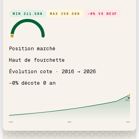
MIN
211.500
MAX
258.500
−
0
% VS NEUF
Position marché
Haut de fourchette
Évolution cote ·
2016
→
2026
−
0
% décote
0
an
235
k
2026
· ICI
2016
2021
2026