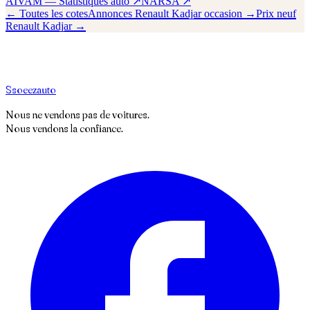
AIVAM — Statistiques auto ↗
NARSA ↗
← Toutes les cotes
Annonces
Renault
Kadjar
occasion →
Prix neuf
Renault
Kadjar
→
S
soeez
auto
Nous ne vendons pas de voitures.
Nous vendons la confiance.