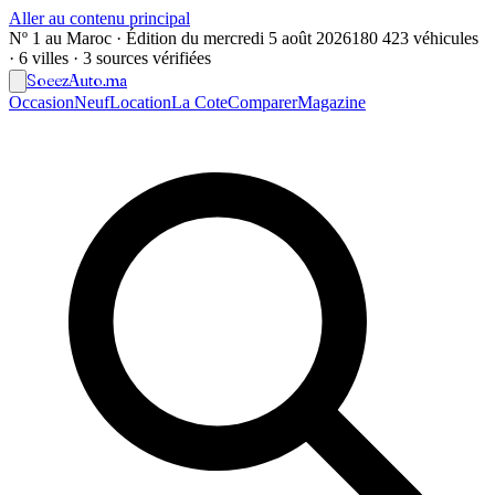
Aller au contenu principal
Nº 1 au Maroc · Édition du
mercredi 5 août 2026
180 423 véhicules
· 6 villes · 3 sources vérifiées
Soeez
Auto
.ma
Occasion
Neuf
Location
La Cote
Comparer
Magazine