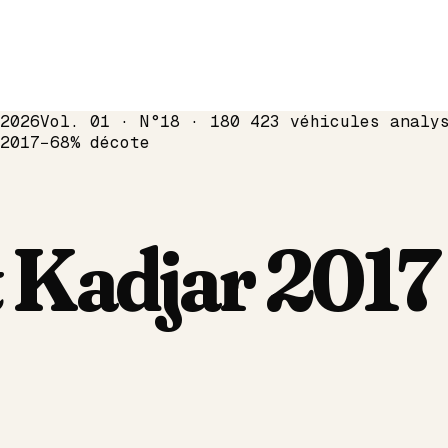
2026
Vol. 01 · N°18 · 180 423 véhicules analy
2017
−
68
% décote
t
Kadjar
2017