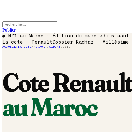
Publier
●
N°1 au Maroc · Édition du
mercredi 5 août 
La cote ·
Renault
Dossier
Kadjar
· Millésime
ACCUEIL
/
LA COTE
/
RENAULT
/
KADJAR
/
2017
Cote
Renaul
au Maroc