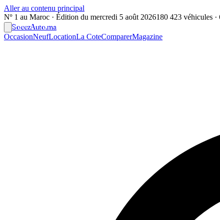
Aller au contenu principal
Nº 1 au Maroc · Édition du
mercredi 5 août 2026
180 423 véhicules · 6
Soeez
Auto
.ma
Occasion
Neuf
Location
La Cote
Comparer
Magazine