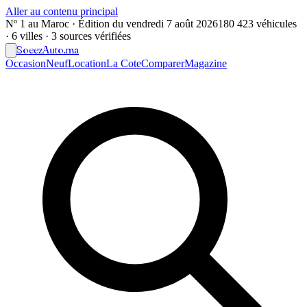
Aller au contenu principal
Nº 1 au Maroc · Édition du
vendredi 7 août 2026
180 423 véhicules
· 6 villes · 3 sources vérifiées
Soeez
Auto
.ma
Occasion
Neuf
Location
La Cote
Comparer
Magazine