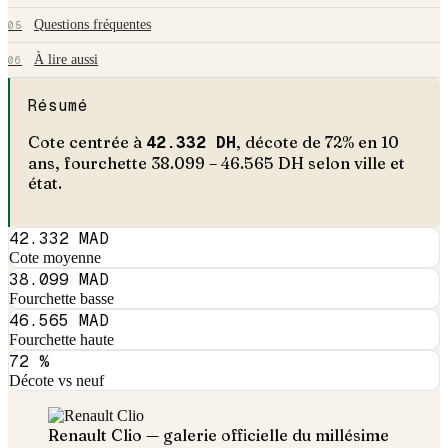
Questions fréquentes
05
À lire aussi
06
Résumé
Cote centrée à
42.332
DH
, décote de
72
% en
10
an
s
, fourchette
38.099
–
46.565
DH selon ville et
état.
42.332 MAD
Cote moyenne
38.099 MAD
Fourchette basse
46.565 MAD
Fourchette haute
72 %
Décote vs neuf
Renault
Clio
— galerie officielle du millésime