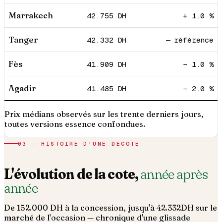
Marrakech
42.755
DH
+ 1.0 %
Tanger
42.332
DH
— référence
Fès
41.909
DH
− 1.0 %
Agadir
41.485
DH
− 2.0 %
Prix médians observés sur les trente derniers jours,
toutes versions essence confondues.
03 · HISTOIRE D'UNE DÉCOTE
L'évolution de la cote,
année après
année
De
152.000
DH à la concession, jusqu'à
42.332
DH sur le
marché de l'occasion — chronique d'une glissade