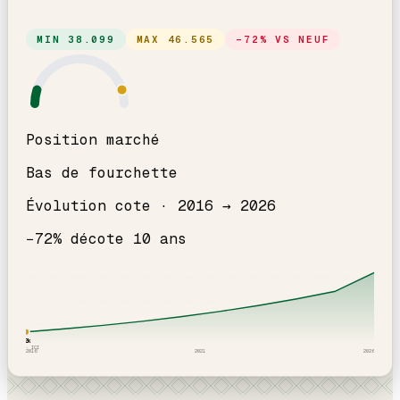
MIN
38.099
MAX
46.565
−
72
% VS NEUF
Position marché
Bas de fourchette
Évolution cote ·
2016
→
2026
−
72
% décote
10
an
s
42
k
2016
· ICI
2016
2021
2026