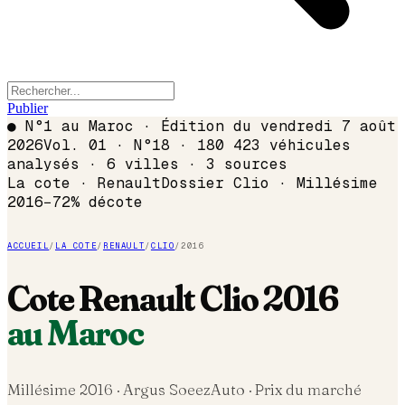
Publier
●
N°1 au Maroc · Édition du
vendredi 7 août
2026
Vol. 01 · N°18 · 180 423 véhicules
analysés · 6 villes · 3 sources
La cote ·
Renault
Dossier
Clio
· Millésime
2016
−
72
% décote
ACCUEIL
/
LA COTE
/
RENAULT
/
CLIO
/
2016
Cote
Renault
Clio
2016
au Maroc
Millésime
2016
· Argus SoeezAuto · Prix du marché