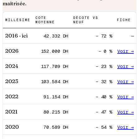
maîtrisée.
COTE
DÉCOTE VS
MILLÉSIME
FICHE
MOYENNE
NEUF
2016
· ici
42.332
DH
−
72
%
—
2026
152.000
DH
−
0
%
Voir →
2024
117.709
DH
−
23
%
Voir →
2023
103.584
DH
−
32
%
Voir →
2022
91.154
DH
−
40
%
Voir →
2021
80.215
DH
−
47
%
Voir →
2020
70.589
DH
−
54
%
Voir →