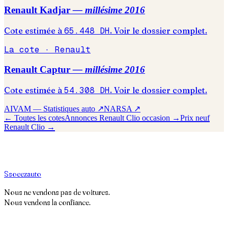
Renault
Kadjar
— millésime
2016
Cote estimée à
65.448
DH
. Voir le dossier complet.
La cote ·
Renault
Renault
Captur
— millésime
2016
Cote estimée à
54.308
DH
. Voir le dossier complet.
AIVAM — Statistiques auto ↗
NARSA ↗
← Toutes les cotes
Annonces
Renault
Clio
occasion →
Prix neuf
Renault
Clio
→
S
soeez
auto
Nous ne vendons pas de voitures.
Nous vendons la confiance.