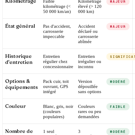
Kilométrage
Faible
Kilométrage
MAJEUR
kilométrage (<
élevé (> 120
50 000 km/an)
000 km)
État général
Pas d'accident,
Accident
MAJEUR
carrosserie
déclaré ou
impeccable
carrosserie
abîmée
Historique
Entretien
Entretien
SIGNIFICA
d'entretien
régulier chez
irrégulier ou
concessionnaire
inconnu
Options &
Pack cuir, toit
Version
MODÉRÉ
équipements
ouvrant, GPS
dépouillée
intégré
sans options
Couleur
Blanc, gris, noir
Couleurs
FAIBLE
(couleurs
rares ou peu
populaires)
demandées
Nombre de
1 seul
3
MODÉRÉ