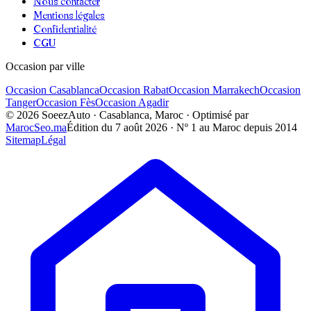
Nous contacter
Mentions légales
Confidentialité
CGU
Occasion par ville
Occasion
Casablanca
Occasion
Rabat
Occasion
Marrakech
Occasion
Tanger
Occasion
Fès
Occasion
Agadir
©
2026
SoeezAuto · Casablanca, Maroc · Optimisé par
MarocSeo.ma
Édition du
7 août 2026
· Nº 1 au Maroc depuis 2014
Sitemap
Légal