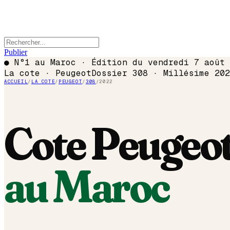
Publier
●
N°1 au Maroc · Édition du
vendredi 7 août 
La cote ·
Peugeot
Dossier
308
· Millésime
202
ACCUEIL
/
LA COTE
/
PEUGEOT
/
308
/
2022
Cote
Peugeo
au Maroc