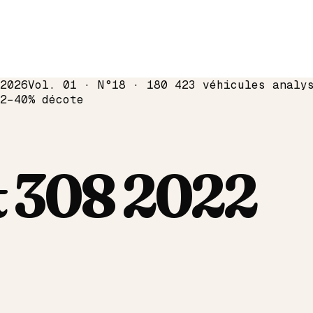
2026
Vol. 01 · N°18 · 180 423 véhicules analy
2
−
40
% décote
t
308
2022