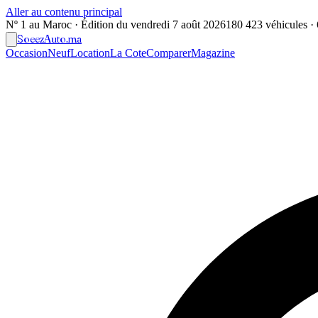
Aller au contenu principal
Nº 1 au Maroc · Édition du
vendredi 7 août 2026
180 423 véhicules · 6
Soeez
Auto
.ma
Occasion
Neuf
Location
La Cote
Comparer
Magazine