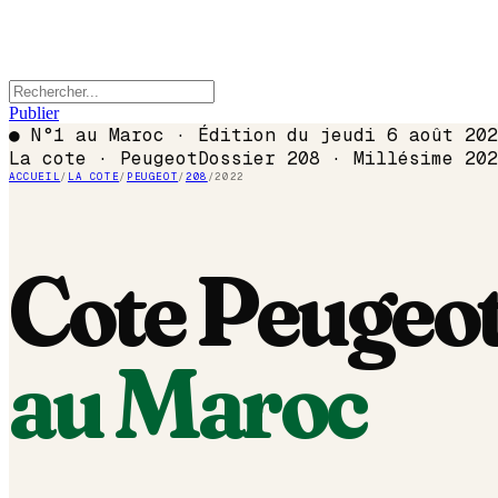
Publier
●
N°1 au Maroc · Édition du
jeudi 6 août 202
La cote ·
Peugeot
Dossier
208
· Millésime
202
ACCUEIL
/
LA COTE
/
PEUGEOT
/
208
/
2022
Cote
Peugeo
au Maroc