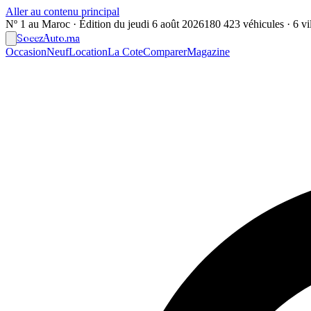
Aller au contenu principal
Nº 1 au Maroc · Édition du
jeudi 6 août 2026
180 423 véhicules · 6 vil
Soeez
Auto
.ma
Occasion
Neuf
Location
La Cote
Comparer
Magazine