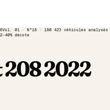
6
Vol. 01 · N°18 · 180 423 véhicules analysés
2
−
40
% décote
t
208
2022