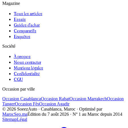
Magazine
Tous les articles
Essais
Guides d'achat
Comparatifs
Enquêtes
Société
À propos
Nous contacter
Mentions légales
Confidentialité
CGU
Occasion par ville
Occasion
Casablanca
Occasion
Rabat
Occasion
Marrakech
Occasion
Tanger
Occasion
Fès
Occasion
Agadir
©
2026
SoeezAuto · Casablanca, Maroc · Optimisé par
MarocSeo.ma
Édition du
7 août 2026
· Nº 1 au Maroc depuis 2014
Sitemap
Légal