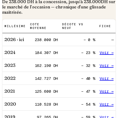
De
238.000
DH à la concession, jusqu'à
238.000
DH sur
le marché de l'occasion — chronique d'une glissade
maîtrisée.
COTE
DÉCOTE VS
MILLÉSIME
FICHE
MOYENNE
NEUF
2026
· ici
238.000
DH
−
0
%
—
2024
184.307
DH
−
23
%
Voir →
2023
162.190
DH
−
32
%
Voir →
2022
142.727
DH
−
40
%
Voir →
2021
125.600
DH
−
47
%
Voir →
2020
110.528
DH
−
54
%
Voir →
2019
97.265
DH
−
59
%
Voir →