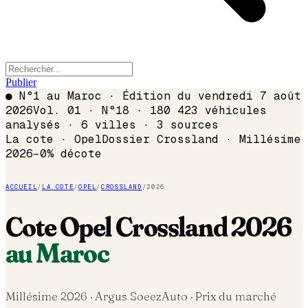
Publier
●
N°1 au Maroc · Édition du
vendredi 7 août
2026
Vol. 01 · N°18 · 180 423 véhicules
analysés · 6 villes · 3 sources
La cote ·
Opel
Dossier
Crossland
· Millésime
2026
−
0
% décote
ACCUEIL
/
LA COTE
/
OPEL
/
CROSSLAND
/
2026
Cote
Opel
Crossland
2026
au Maroc
Millésime
2026
· Argus SoeezAuto · Prix du marché