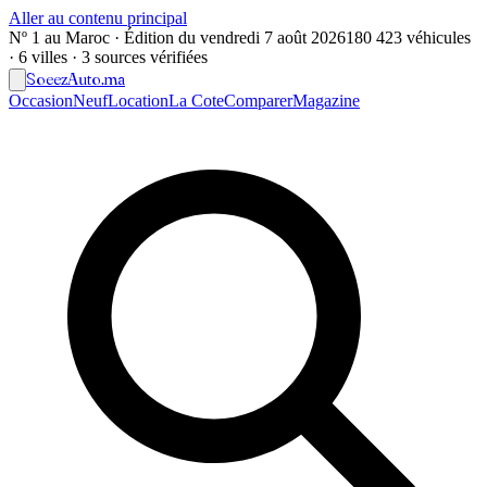
Aller au contenu principal
Nº 1 au Maroc · Édition du
vendredi 7 août 2026
180 423 véhicules
· 6 villes · 3 sources vérifiées
Soeez
Auto
.ma
Occasion
Neuf
Location
La Cote
Comparer
Magazine