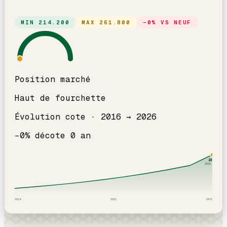
MIN
214.200
MAX
261.800
−
0
% VS NEUF
Position marché
Haut de fourchette
Évolution cote ·
2016
→
2026
−
0
% décote
0
an
238
k
2026
· ICI
2016
2021
2026