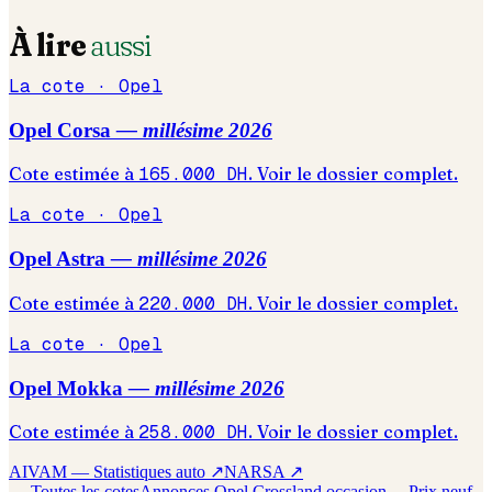
À lire
aussi
La cote ·
Opel
Opel
Corsa
— millésime
2026
Cote estimée à
165.000
DH
. Voir le dossier complet.
La cote ·
Opel
Opel
Astra
— millésime
2026
Cote estimée à
220.000
DH
. Voir le dossier complet.
La cote ·
Opel
Opel
Mokka
— millésime
2026
Cote estimée à
258.000
DH
. Voir le dossier complet.
AIVAM — Statistiques auto ↗
NARSA ↗
← Toutes les cotes
Annonces
Opel
Crossland
occasion →
Prix neuf