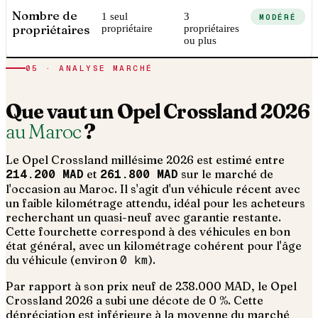
Nombre de
1 seul
3
MODÉRÉ
propriétaires
propriétaire
propriétaires
ou plus
05 · ANALYSE MARCHÉ
Que vaut un
Opel
Crossland
2026
au Maroc
?
Le
Opel
Crossland
millésime
2026
est estimé entre
214.200 MAD
et
261.800 MAD
sur le marché de
l'occasion au Maroc. Il s'agit d'un
véhicule récent avec
un faible kilométrage attendu, idéal pour les acheteurs
recherchant un quasi-neuf avec garantie restante
.
Cette fourchette correspond à des véhicules en bon
état général, avec un kilométrage cohérent pour l'âge
du véhicule (environ
0
km
).
Par rapport à son prix neuf de 238.000 MAD, le Opel
Crossland 2026 a subi une décote de 0 %. Cette
dépréciation est inférieure à la moyenne du marché