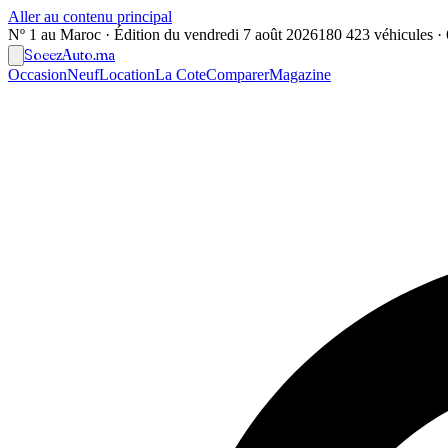
Aller au contenu principal
Nº 1 au Maroc · Édition du
vendredi 7 août 2026
180 423 véhicules · 6
Soeez
Auto
.ma
Occasion
Neuf
Location
La Cote
Comparer
Magazine