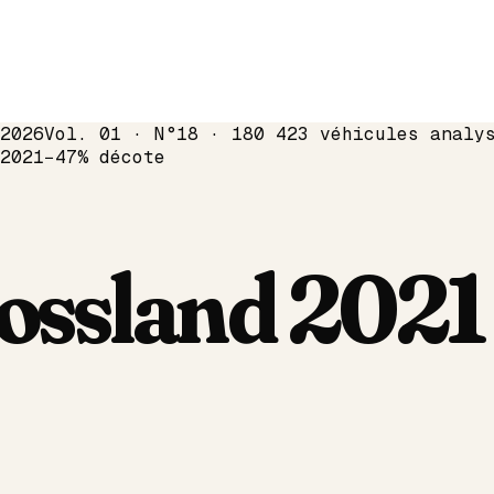
2026
Vol. 01 · N°18 · 180 423 véhicules analy
2021
−
47
% décote
ossland
2021