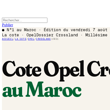
Publier
●
N°1 au Maroc · Édition du
vendredi 7 août 
La cote ·
Opel
Dossier
Crossland
· Millésime
ACCUEIL
/
LA COTE
/
OPEL
/
CROSSLAND
/
2021
Cote
Opel
Cr
au Maroc