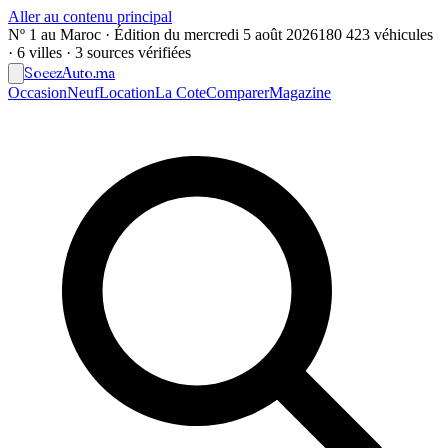
Aller au contenu principal
Nº 1 au Maroc · Édition du
mercredi 5 août 2026
180 423 véhicules
· 6 villes · 3 sources vérifiées
Soeez
Auto
.ma
Occasion
Neuf
Location
La Cote
Comparer
Magazine