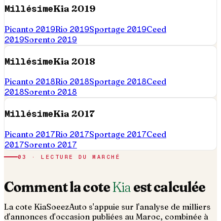
Millésime
Kia
2019
Picanto
2019
Rio
2019
Sportage
2019
Ceed
2019
Sorento
2019
Millésime
Kia
2018
Picanto
2018
Rio
2018
Sportage
2018
Ceed
2018
Sorento
2018
Millésime
Kia
2017
Picanto
2017
Rio
2017
Sportage
2017
Ceed
2017
Sorento
2017
03 · LECTURE DU MARCHÉ
Comment la cote
Kia
est calculée
La cote
Kia
SoeezAuto s'appuie sur l'analyse de milliers
d'annonces d'occasion publiées au Maroc, combinée à