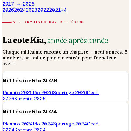
2017 →
2026
2026
2024
2023
2022
2021
+
4
02 · ARCHIVES PAR MILLÉSIME
La cote
Kia
,
année après année
Chaque millésime raconte un chapitre — neuf années,
5
modèles, autant de points d'entrée pour l'acheteur
averti.
Millésime
Kia
2026
Picanto
2026
Rio
2026
Sportage
2026
Ceed
2026
Sorento
2026
Millésime
Kia
2024
Picanto
2024
Rio
2024
Sportage
2024
Ceed
2024
Sorento
2024