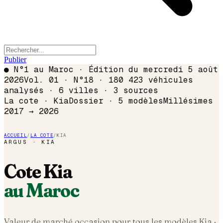
Publier
●
N°1 au Maroc · Édition du
mercredi 5 août
2026
Vol. 01 · N°18 · 180 423 véhicules
analysés · 6 villes · 3 sources
La cote ·
Kia
Dossier ·
5
modèles
Millésimes
2017 →
2026
ACCUEIL
/
LA COTE
/
KIA
ARGUS ·
KIA
Cote
Kia
au Maroc
Valeur de marché occasion pour tous les modèles
Kia
·