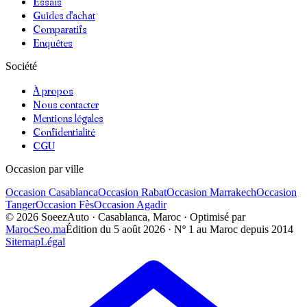
Essais
Guides d'achat
Comparatifs
Enquêtes
Société
À propos
Nous contacter
Mentions légales
Confidentialité
CGU
Occasion par ville
Occasion
Casablanca
Occasion
Rabat
Occasion
Marrakech
Occasion
Tanger
Occasion
Fès
Occasion
Agadir
©
2026
SoeezAuto · Casablanca, Maroc · Optimisé par
MarocSeo.ma
Édition du
5 août 2026
· Nº 1 au Maroc depuis 2014
Sitemap
Légal