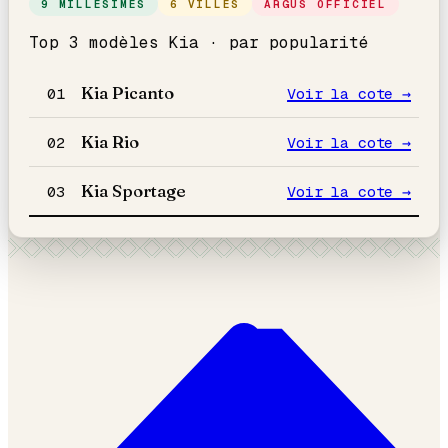
9 MILLÉSIMES
6 VILLES
ARGUS OFFICIEL
Top 3 modèles
Kia
· par popularité
Kia
Picanto
01
Voir la cote →
Kia
Rio
02
Voir la cote →
Kia
Sportage
03
Voir la cote →