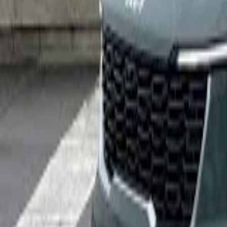
Millésime
2021
· Argus SoeezAuto · Prix du m