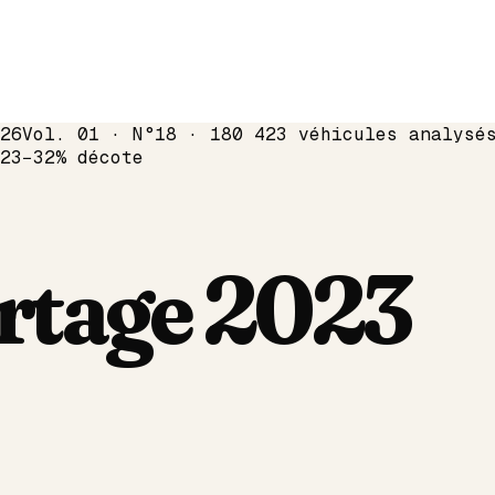
26
Vol. 01 · N°18 · 180 423 véhicules analysé
23
−
32
% décote
rtage
2023