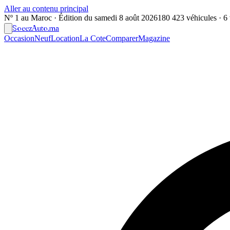
Aller au contenu principal
Nº 1 au Maroc · Édition du
samedi 8 août 2026
180 423 véhicules · 6 v
Soeez
Auto
.ma
Occasion
Neuf
Location
La Cote
Comparer
Magazine