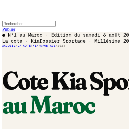
Publier
●
N°1 au Maroc · Édition du
samedi 8 août 20
La cote ·
Kia
Dossier
Sportage
· Millésime
20
ACCUEIL
/
LA COTE
/
KIA
/
SPORTAGE
/
2023
Cote
Kia
Spo
au Maroc