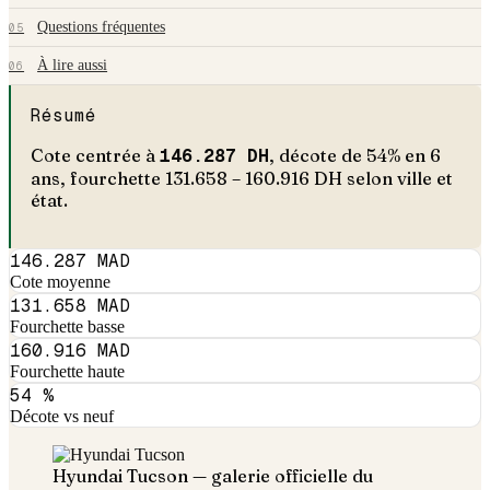
Questions fréquentes
05
À lire aussi
06
Résumé
Cote centrée à
146.287
DH
, décote de
54
% en
6
an
s
, fourchette
131.658
–
160.916
DH selon ville et
état.
146.287 MAD
Cote moyenne
131.658 MAD
Fourchette basse
160.916 MAD
Fourchette haute
54 %
Décote vs neuf
Hyundai
Tucson
— galerie officielle du