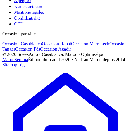
À propos
Nous contacter
Mentions légales
Confidentialité
CGU
Occasion par ville
Occasion
Casablanca
Occasion
Rabat
Occasion
Marrakech
Occasion
Tanger
Occasion
Fès
Occasion
Agadir
©
2026
SoeezAuto · Casablanca, Maroc · Optimisé par
MarocSeo.ma
Édition du
6 août 2026
· Nº 1 au Maroc depuis 2014
Sitemap
Légal