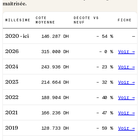
maîtrisée.
COTE
DÉCOTE VS
MILLÉSIME
FICHE
MOYENNE
NEUF
2020
· ici
146.287
DH
−
54
%
—
2026
315.000
DH
−
0
%
Voir →
2024
243.936
DH
−
23
%
Voir →
2023
214.664
DH
−
32
%
Voir →
2022
188.904
DH
−
40
%
Voir →
2021
166.236
DH
−
47
%
Voir →
2019
128.733
DH
−
59
%
Voir →