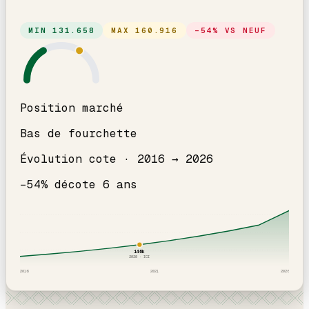
MIN
131.658
MAX
160.916
−
54
% VS NEUF
Position marché
Bas de fourchette
Évolution cote ·
2016
→
2026
−
54
% décote
6
an
s
146
k
2020
· ICI
2016
2021
2026