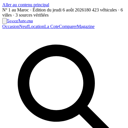
Aller au contenu principal
Nº 1 au Maroc · Édition du
jeudi 6 août 2026
180 423 véhicules · 6
villes · 3 sources vérifiées
Soeez
Auto
.ma
Occasion
Neuf
Location
La Cote
Comparer
Magazine