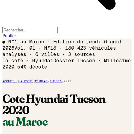
Publier
●
N°1 au Maroc · Édition du
jeudi 6 août
2026
Vol. 01 · N°18 · 180 423 véhicules
analysés · 6 villes · 3 sources
La cote ·
Hyundai
Dossier
Tucson
· Millésime
2020
−
54
% décote
ACCUEIL
/
LA COTE
/
HYUNDAI
/
TUCSON
/
2020
Cote
Hyundai
Tucson
2020
au Maroc