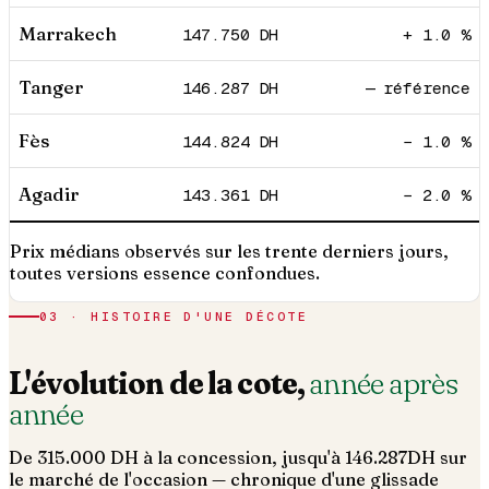
Marrakech
147.750
DH
+ 1.0 %
Tanger
146.287
DH
— référence
Fès
144.824
DH
− 1.0 %
Agadir
143.361
DH
− 2.0 %
Prix médians observés sur les trente derniers jours,
toutes versions essence confondues.
03 · HISTOIRE D'UNE DÉCOTE
L'évolution de la cote,
année après
année
De
315.000
DH à la concession, jusqu'à
146.287
DH sur
le marché de l'occasion — chronique d'une glissade