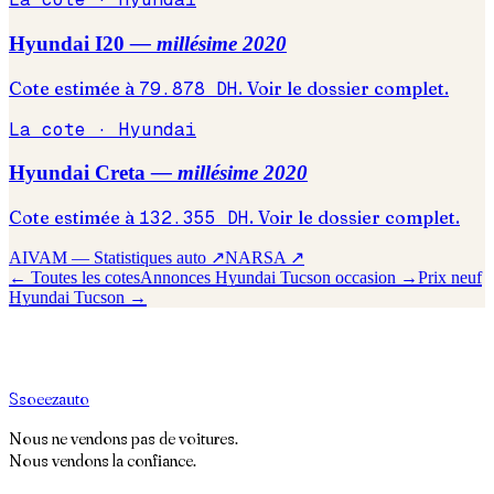
Hyundai
I20
— millésime
2020
Cote estimée à
79.878
DH
. Voir le dossier complet.
La cote ·
Hyundai
Hyundai
Creta
— millésime
2020
Cote estimée à
132.355
DH
. Voir le dossier complet.
AIVAM — Statistiques auto ↗
NARSA ↗
← Toutes les cotes
Annonces
Hyundai
Tucson
occasion →
Prix neuf
Hyundai
Tucson
→
S
soeez
auto
Nous ne vendons pas de voitures.
Nous vendons la confiance.