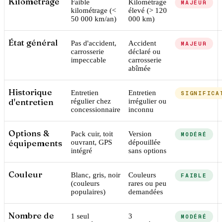
Kilométrage
Faible
Kilométrage
MAJEUR
kilométrage (<
élevé (> 120
50 000 km/an)
000 km)
État général
Pas d'accident,
Accident
MAJEUR
carrosserie
déclaré ou
impeccable
carrosserie
abîmée
Historique
Entretien
Entretien
SIGNIFICA
d'entretien
régulier chez
irrégulier ou
concessionnaire
inconnu
Options &
Pack cuir, toit
Version
MODÉRÉ
équipements
ouvrant, GPS
dépouillée
intégré
sans options
Couleur
Blanc, gris, noir
Couleurs
FAIBLE
(couleurs
rares ou peu
populaires)
demandées
Nombre de
1 seul
3
MODÉRÉ