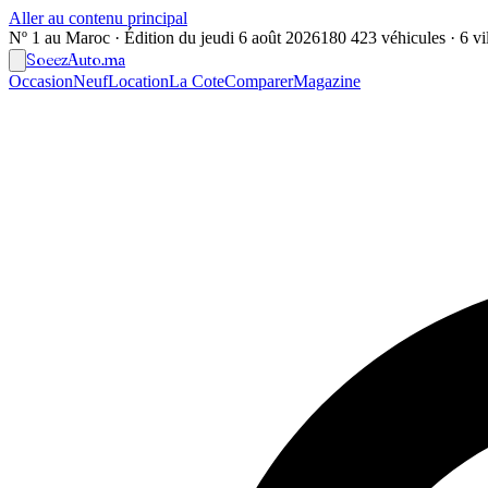
Aller au contenu principal
Nº 1 au Maroc · Édition du
jeudi 6 août 2026
180 423 véhicules · 6 vil
Soeez
Auto
.ma
Occasion
Neuf
Location
La Cote
Comparer
Magazine