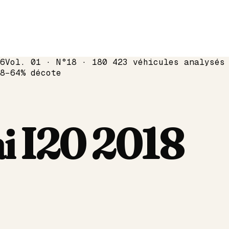
6
Vol. 01 · N°18 · 180 423 véhicules analysés
8
−
64
% décote
i
I20
2018