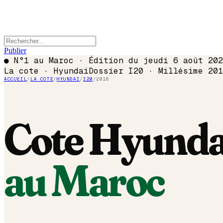
Publier
●
N°1 au Maroc · Édition du
jeudi 6 août 202
La cote ·
Hyundai
Dossier
I20
· Millésime
201
ACCUEIL
/
LA COTE
/
HYUNDAI
/
I20
/
2018
Cote
Hyunda
au Maroc