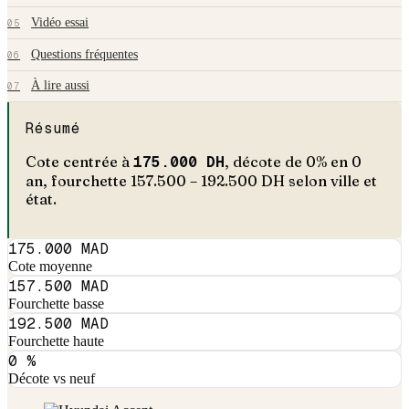
Vidéo essai
05
Questions fréquentes
06
À lire aussi
07
Résumé
Cote centrée à
175.000
DH
, décote de
0
% en
0
an
, fourchette
157.500
–
192.500
DH selon ville et
état.
175.000 MAD
Cote moyenne
157.500 MAD
Fourchette basse
192.500 MAD
Fourchette haute
0 %
Décote vs neuf