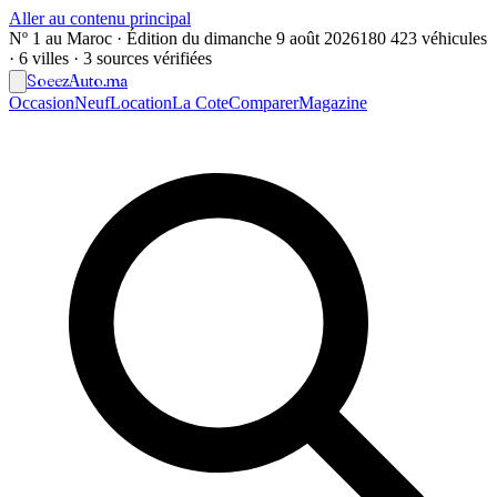
Aller au contenu principal
Nº 1 au Maroc · Édition du
dimanche 9 août 2026
180 423 véhicules
· 6 villes · 3 sources vérifiées
Soeez
Auto
.ma
Occasion
Neuf
Location
La Cote
Comparer
Magazine