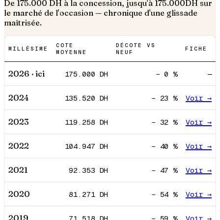
De
175.000
DH à la concession, jusqu'à
175.000
DH sur
le marché de l'occasion — chronique d'une glissade
maîtrisée.
COTE
DÉCOTE VS
MILLÉSIME
FICHE
MOYENNE
NEUF
2026
· ici
175.000
DH
−
0
%
—
2024
135.520
DH
−
23
%
Voir →
2023
119.258
DH
−
32
%
Voir →
2022
104.947
DH
−
40
%
Voir →
2021
92.353
DH
−
47
%
Voir →
2020
81.271
DH
−
54
%
Voir →
2019
71.518
DH
−
59
%
Voir →