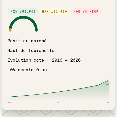
MIN
157.500
MAX
192.500
−
0
% VS NEUF
Position marché
Haut de fourchette
Évolution cote ·
2016
→
2026
−
0
% décote
0
an
175
k
2026
· ICI
2016
2021
2026