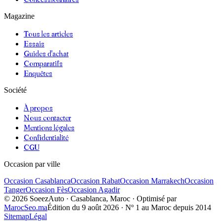
Magazine
Tous les articles
Essais
Guides d'achat
Comparatifs
Enquêtes
Société
À propos
Nous contacter
Mentions légales
Confidentialité
CGU
Occasion par ville
Occasion
Casablanca
Occasion
Rabat
Occasion
Marrakech
Occasion
Tanger
Occasion
Fès
Occasion
Agadir
©
2026
SoeezAuto · Casablanca, Maroc · Optimisé par
MarocSeo.ma
Édition du
9 août 2026
· Nº 1 au Maroc depuis 2014
Sitemap
Légal