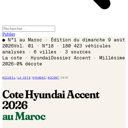
Publier
●
N°1 au Maroc · Édition du
dimanche 9 août
2026
Vol. 01 · N°18 · 180 423 véhicules
analysés · 6 villes · 3 sources
La cote ·
Hyundai
Dossier
Accent
· Millésime
2026
−
0
% décote
ACCUEIL
/
LA COTE
/
HYUNDAI
/
ACCENT
/
2026
Cote
Hyundai
Accent
2026
au Maroc