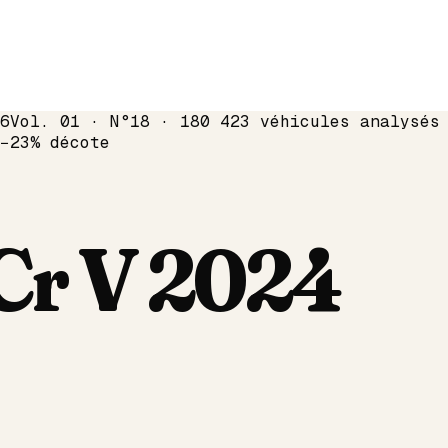
6
Vol. 01 · N°18 · 180 423 véhicules analysés
−
23
% décote
Cr V
2024