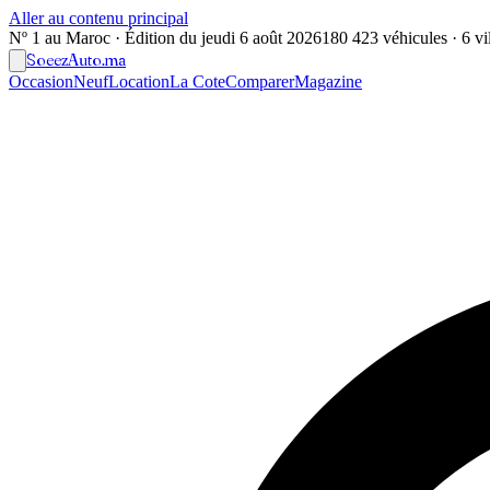
Aller au contenu principal
Nº 1 au Maroc · Édition du
jeudi 6 août 2026
180 423 véhicules · 6 vil
Soeez
Auto
.ma
Occasion
Neuf
Location
La Cote
Comparer
Magazine