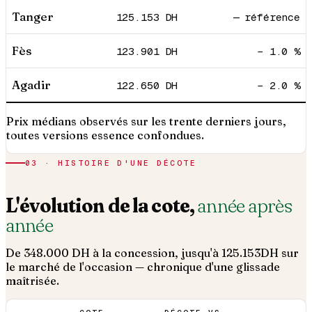
Tanger
125.153
DH
— référence
Fès
123.901
DH
− 1.0 %
Agadir
122.650
DH
− 2.0 %
Prix médians observés sur les trente derniers jours,
toutes versions essence confondues.
03 · HISTOIRE D'UNE DÉCOTE
L'évolution de la cote,
année après
année
De
348.000
DH à la concession, jusqu'à
125.153
DH sur
le marché de l'occasion — chronique d'une glissade
maîtrisée.