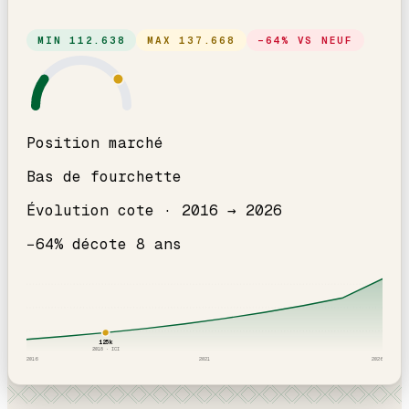
MIN
112.638
MAX
137.668
−
64
% VS NEUF
Position marché
Bas de fourchette
Évolution cote ·
2016
→
2026
−
64
% décote
8
an
s
125
k
2018
· ICI
2016
2021
2026