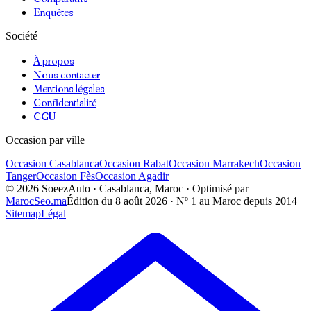
Enquêtes
Société
À propos
Nous contacter
Mentions légales
Confidentialité
CGU
Occasion par ville
Occasion
Casablanca
Occasion
Rabat
Occasion
Marrakech
Occasion
Tanger
Occasion
Fès
Occasion
Agadir
©
2026
SoeezAuto · Casablanca, Maroc · Optimisé par
MarocSeo.ma
Édition du
8 août 2026
· Nº 1 au Maroc depuis 2014
Sitemap
Légal