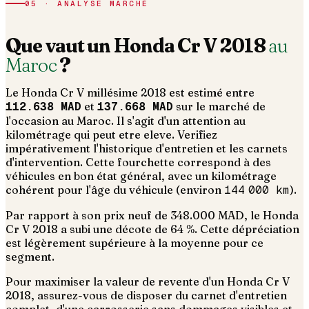
05 · ANALYSE MARCHÉ
Que vaut un
Honda
Cr V
2018
au
Maroc
?
Le
Honda
Cr V
millésime
2018
est estimé entre
112.638 MAD
et
137.668 MAD
sur le marché de
l'occasion au Maroc. Il s'agit d'un
attention au
kilométrage qui peut etre eleve. Verifiez
impérativement l'historique d'entretien et les carnets
d'intervention
. Cette fourchette correspond à des
véhicules en bon état général, avec un kilométrage
cohérent pour l'âge du véhicule (environ
144 000
km
).
Par rapport à son prix neuf de 348.000 MAD, le Honda
Cr V 2018 a subi une décote de 64 %. Cette dépréciation
est légèrement supérieure à la moyenne pour ce
segment.
Pour maximiser la valeur de revente d'un Honda Cr V
2018, assurez-vous de disposer du carnet d'entretien
complet, d'une carrosserie sans dommages visibles et