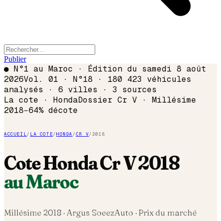
Publier
●
N°1 au Maroc · Édition du
samedi 8 août
2026
Vol. 01 · N°18 · 180 423 véhicules
analysés · 6 villes · 3 sources
La cote ·
Honda
Dossier
Cr V
· Millésime
2018
−
64
% décote
ACCUEIL
/
LA COTE
/
HONDA
/
CR V
/
2018
Cote
Honda
Cr V
2018
au Maroc
Millésime
2018
· Argus SoeezAuto · Prix du marché