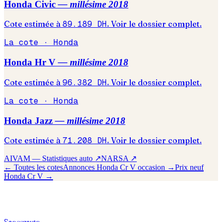
Honda
Civic
— millésime
2018
Cote estimée à
89.189
DH
. Voir le dossier complet.
La cote ·
Honda
Honda
Hr V
— millésime
2018
Cote estimée à
96.382
DH
. Voir le dossier complet.
La cote ·
Honda
Honda
Jazz
— millésime
2018
Cote estimée à
71.208
DH
. Voir le dossier complet.
AIVAM — Statistiques auto ↗
NARSA ↗
← Toutes les cotes
Annonces
Honda
Cr V
occasion →
Prix neuf
Honda
Cr V
→
S
soeez
auto