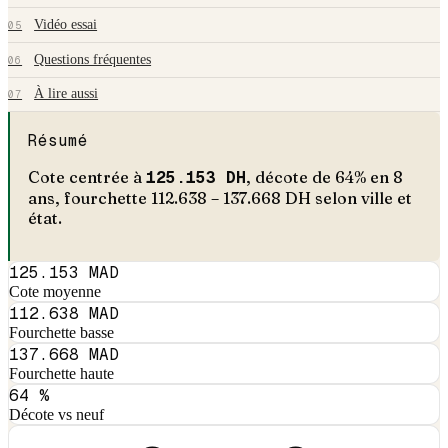
Vidéo essai
05
Questions fréquentes
06
À lire aussi
07
Résumé
Cote centrée à
125.153
DH
, décote de
64
% en
8
an
s
, fourchette
112.638
–
137.668
DH selon ville et
état.
125.153 MAD
Cote moyenne
112.638 MAD
Fourchette basse
137.668 MAD
Fourchette haute
64 %
Décote vs neuf