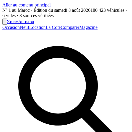
Aller au contenu principal
Nº 1 au Maroc · Édition du
samedi 8 août 2026
180 423 véhicules ·
6 villes · 3 sources vérifiées
Soeez
Auto
.ma
Occasion
Neuf
Location
La Cote
Comparer
Magazine