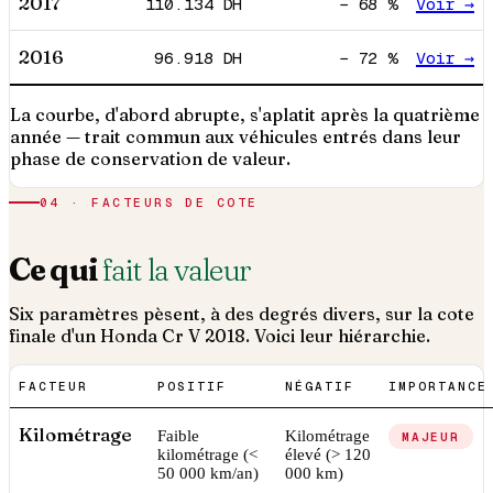
2017
110.134
DH
−
68
%
Voir →
2016
96.918
DH
−
72
%
Voir →
La courbe, d'abord abrupte, s'aplatit après la quatrième
année — trait commun aux véhicules entrés dans leur
phase de conservation de valeur.
04 · FACTEURS DE COTE
Ce qui
fait la valeur
Six paramètres pèsent, à des degrés divers, sur la cote
finale d'un
Honda
Cr V
2018
. Voici leur hiérarchie.
FACTEUR
POSITIF
NÉGATIF
IMPORTANCE
Kilométrage
Faible
Kilométrage
MAJEUR
kilométrage (<
élevé (> 120
50 000 km/an)
000 km)