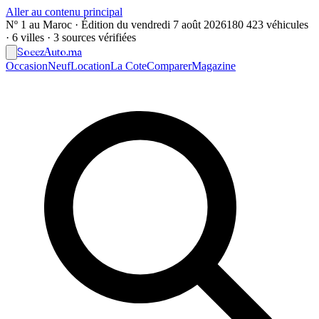
Aller au contenu principal
Nº 1 au Maroc · Édition du
vendredi 7 août 2026
180 423 véhicules
· 6 villes · 3 sources vérifiées
Soeez
Auto
.ma
Occasion
Neuf
Location
La Cote
Comparer
Magazine