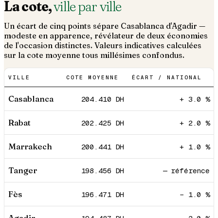
La cote,
ville par ville
Un écart de cinq points sépare Casablanca d'Agadir —
modeste en apparence, révélateur de deux économies
de l'occasion distinctes. Valeurs indicatives calculées
sur la cote moyenne tous millésimes confondus.
VILLE
COTE MOYENNE
ÉCART / NATIONAL
Casablanca
204.410
DH
+ 3.0 %
Rabat
202.425
DH
+ 2.0 %
Marrakech
200.441
DH
+ 1.0 %
Tanger
198.456
DH
— référence
Fès
196.471
DH
− 1.0 %
Agadir