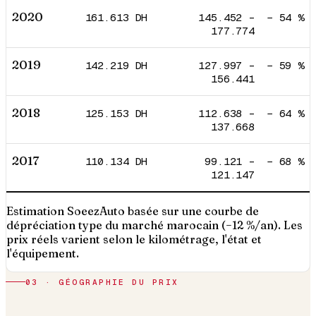
2020
161.613
DH
145.452
–
−
54
%
177.774
2019
142.219
DH
127.997
–
−
59
%
156.441
2018
125.153
DH
112.638
–
−
64
%
137.668
2017
110.134
DH
99.121
–
−
68
%
121.147
Estimation SoeezAuto basée sur une courbe de
dépréciation type du marché marocain (−12 %/an). Les
prix réels varient selon le kilométrage, l'état et
l'équipement.
03 · GÉOGRAPHIE DU PRIX