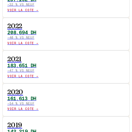
−
32
% VS NEUF
VOIR LA COTE →
2022
208.694
DH
−
40
% VS NEUF
VOIR LA COTE →
2021
183.651
DH
−
47
% VS NEUF
VOIR LA COTE →
2020
161.613
DH
−
54
% VS NEUF
VOIR LA COTE →
2019
142.219
DH