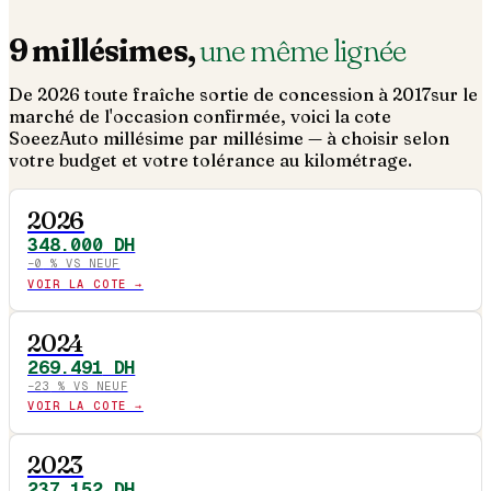
9
millésimes,
une même lignée
De
2026
toute fraîche sortie de concession à
2017
sur le
marché de l'occasion confirmée, voici la cote
SoeezAuto millésime par millésime — à choisir selon
votre budget et votre tolérance au kilométrage.
2026
348.000
DH
−
0
% VS NEUF
VOIR LA COTE →
2024
269.491
DH
−
23
% VS NEUF
VOIR LA COTE →
2023
237.152
DH