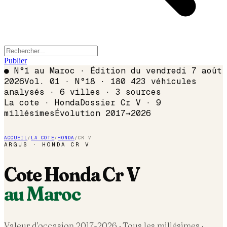
Publier
●
N°1 au Maroc · Édition du
vendredi 7 août
2026
Vol. 01 · N°18 · 180 423 véhicules
analysés · 6 villes · 3 sources
La cote ·
Honda
Dossier
Cr V
·
9
millésimes
Évolution
2017
→
2026
ACCUEIL
/
LA COTE
/
HONDA
/
CR V
ARGUS ·
HONDA
CR V
Cote
Honda
Cr V
au Maroc
Valeur d'occasion 2017-
2026
· Tous les millésimes ·