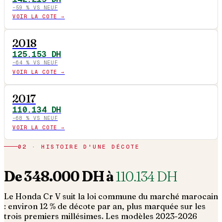
−
59
% VS NEUF
VOIR LA COTE →
2018
125.153
DH
−
64
% VS NEUF
VOIR LA COTE →
2017
110.134
DH
−
68
% VS NEUF
VOIR LA COTE →
02 · HISTOIRE D'UNE DÉCOTE
De
348.000
DH à
110.134
DH
Le
Honda
Cr V
suit la loi commune du marché marocain
: environ 12 % de décote par an, plus marquée sur les
trois premiers millésimes. Les modèles 2023-2026