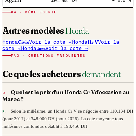
194.487
DH
− 2.0 %
04
· MÊME ÉCURIE
Autres modèles
Honda
Honda
Civic
Voir la cote →
Honda
Hr V
Voir la
cote →
Honda
Jazz
Voir la cote →
FAQ · QUESTIONS FRÉQUENTES
Ce que les acheteurs
demandent
Quel est le prix d'un
Honda
Cr V
d'occasion au
Maroc ?
Selon le millésime, un
Honda
Cr V
se négocie entre
110.134
DH
(pour
2017
) et
348.000
DH (pour
2026
). La cote moyenne tous
millésimes confondus s'établit à
198.456
DH.