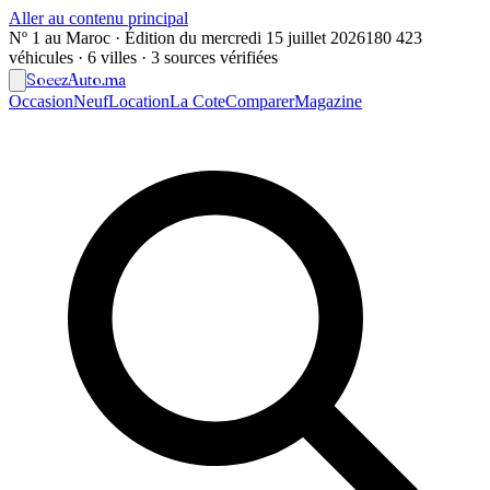
Aller au contenu principal
Nº 1 au Maroc · Édition du
mercredi 15 juillet 2026
180 423
véhicules · 6 villes · 3 sources vérifiées
Soeez
Auto
.ma
Occasion
Neuf
Location
La Cote
Comparer
Magazine