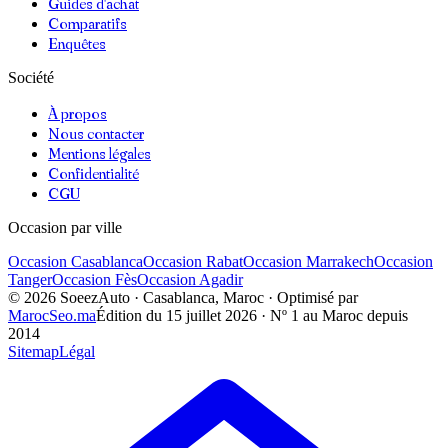
Guides d'achat
Comparatifs
Enquêtes
Société
À propos
Nous contacter
Mentions légales
Confidentialité
CGU
Occasion par ville
Occasion
Casablanca
Occasion
Rabat
Occasion
Marrakech
Occasion
Tanger
Occasion
Fès
Occasion
Agadir
©
2026
SoeezAuto · Casablanca, Maroc · Optimisé par
MarocSeo.ma
Édition du
15 juillet 2026
· Nº 1 au Maroc depuis
2014
Sitemap
Légal