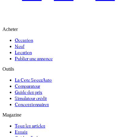
Acheter
Occasion
Neuf
Location
Publier une annonce
Outils
La Cote SoeezAuto
Comparateur
Guide des prix
Simulateur crédit
Concessionnaires
Magazine
Tous les articles
Essais