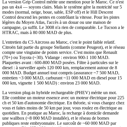
La version Grip Control mérite une mention pour le Maroc. Ce n'est
pas un 4x4 — soyons clairs. Mais le système gère la motricité sur 5
modes (normal, neige, boue, sable, ESP off) et le Hill Descent
Control descend les pentes en contrôlant la vitesse. Pour les pistes
légères du Moyen Atlas, l'accès à un douar ou une maison de
campagne, ça suffit. Le 3008 n'a rien de comparable. Le Tucson a le
HTRAC, mais à 80 000 MAD de plus.
L'entretien du C5 Aircross au Maroc, c'est le point faible relatif.
Citroën fait partie du groupe Stellantis (comme Peugeot), et le réseau
compte une vingtaine de points service. C'est moins que Renault
(70+) ou Toyota (~30). Vidange : environ 900-1 100 MAD.
Plaquettes avant : 600-800 MAD posées. Filtre à particules sur le
diesel : à surveiller après 120 000 km, remplacement autour de 8
000 MAD. Budget annuel tout compris (assurance ~7 500 MAD,
entretien ~3 000 MAD, carburant ~11 000 MAD en diesel pour 15
000 km, vignette 1 500 MAD) : environ 23 000 MAD.
La version plug-in hybride rechargeable (PHEV) mérite un mot.
Elle combine un moteur essence avec un moteur électrique pour 225
ch et 50 km d'autonomie électrique. En théorie, si vous chargez chez
vous et faites moins de 50 km par jour, vous roulez en électrique au
quotidien. En pratique au Maroc, la recharge à domicile demande
une wallbox (~8 000 MAD installée), et le réseau de bornes
publiques reste embryonnaire. Le surcoût de ~60 000 MAD par