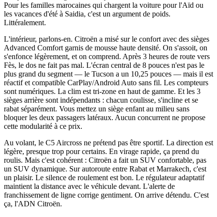
Pour les familles marocaines qui chargent la voiture pour l'Aïd ou
les vacances d'été à Saidia, c'est un argument de poids.
Littéralement.
L'intérieur, parlons-en. Citroën a misé sur le confort avec des sièges
Advanced Comfort garnis de mousse haute densité. On s'assoit, on
s'enfonce légèrement, et on comprend. Après 3 heures de route vers
Fès, le dos ne fait pas mal. L'écran central de 8 pouces n'est pas le
plus grand du segment — le Tucson a un 10,25 pouces — mais il est
réactif et compatible CarPlay/Android Auto sans fil. Les compteurs
sont numériques. La clim est tri-zone en haut de gamme. Et les 3
sièges arrière sont indépendants : chacun coulisse, s'incline et se
rabat séparément. Vous mettez un siège enfant au milieu sans
bloquer les deux passagers latéraux. Aucun concurrent ne propose
cette modularité à ce prix.
Au volant, le C5 Aircross ne prétend pas être sportif. La direction est
légère, presque trop pour certains. En virage rapide, ça prend du
roulis. Mais c'est cohérent : Citroën a fait un SUV confortable, pas
un SUV dynamique. Sur autoroute entre Rabat et Marrakech, c'est
un plaisir. Le silence de roulement est bon. Le régulateur adaptatif
maintient la distance avec le véhicule devant. L'alerte de
franchissement de ligne corrige gentiment. On arrive détendu. C'est
ça, l'ADN Citroën.