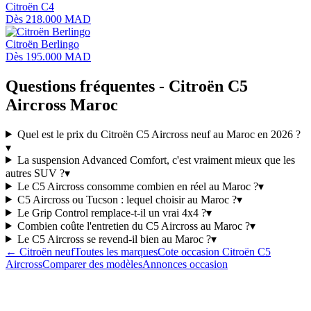
Citroën
C4
Dès
218.000 MAD
Citroën
Berlingo
Dès
195.000 MAD
Questions fréquentes -
Citroën
C5
Aircross
Maroc
Quel est le prix du Citroën C5 Aircross neuf au Maroc en 2026 ?
▾
La suspension Advanced Comfort, c'est vraiment mieux que les
autres SUV ?
▾
Le C5 Aircross consomme combien en réel au Maroc ?
▾
C5 Aircross ou Tucson : lequel choisir au Maroc ?
▾
Le Grip Control remplace-t-il un vrai 4x4 ?
▾
Combien coûte l'entretien du C5 Aircross au Maroc ?
▾
Le C5 Aircross se revend-il bien au Maroc ?
▾
←
Citroën
neuf
Toutes les marques
Cote occasion
Citroën
C5
Aircross
Comparer des modèles
Annonces occasion