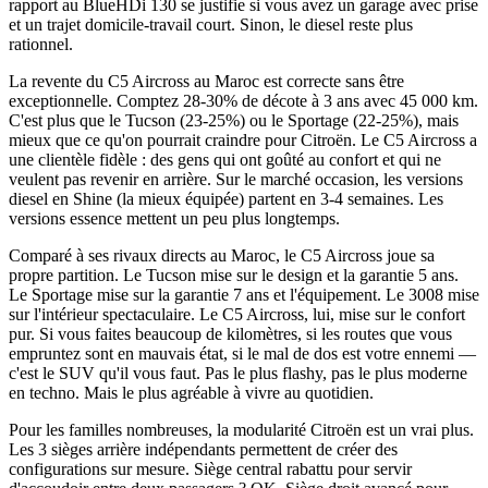
rapport au BlueHDi 130 se justifie si vous avez un garage avec prise
et un trajet domicile-travail court. Sinon, le diesel reste plus
rationnel.
La revente du C5 Aircross au Maroc est correcte sans être
exceptionnelle. Comptez 28-30% de décote à 3 ans avec 45 000 km.
C'est plus que le Tucson (23-25%) ou le Sportage (22-25%), mais
mieux que ce qu'on pourrait craindre pour Citroën. Le C5 Aircross a
une clientèle fidèle : des gens qui ont goûté au confort et qui ne
veulent pas revenir en arrière. Sur le marché occasion, les versions
diesel en Shine (la mieux équipée) partent en 3-4 semaines. Les
versions essence mettent un peu plus longtemps.
Comparé à ses rivaux directs au Maroc, le C5 Aircross joue sa
propre partition. Le Tucson mise sur le design et la garantie 5 ans.
Le Sportage mise sur la garantie 7 ans et l'équipement. Le 3008 mise
sur l'intérieur spectaculaire. Le C5 Aircross, lui, mise sur le confort
pur. Si vous faites beaucoup de kilomètres, si les routes que vous
empruntez sont en mauvais état, si le mal de dos est votre ennemi —
c'est le SUV qu'il vous faut. Pas le plus flashy, pas le plus moderne
en techno. Mais le plus agréable à vivre au quotidien.
Pour les familles nombreuses, la modularité Citroën est un vrai plus.
Les 3 sièges arrière indépendants permettent de créer des
configurations sur mesure. Siège central rabattu pour servir