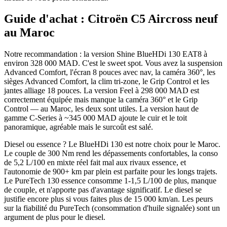
Guide d'achat :
Citroën
C5 Aircross
neuf
au Maroc
Notre recommandation : la version Shine BlueHDi 130 EAT8 à
environ 328 000 MAD. C'est le sweet spot. Vous avez la suspension
Advanced Comfort, l'écran 8 pouces avec nav, la caméra 360°, les
sièges Advanced Comfort, la clim tri-zone, le Grip Control et les
jantes alliage 18 pouces. La version Feel à 298 000 MAD est
correctement équipée mais manque la caméra 360° et le Grip
Control — au Maroc, les deux sont utiles. La version haut de
gamme C-Series à ~345 000 MAD ajoute le cuir et le toit
panoramique, agréable mais le surcoût est salé.
Diesel ou essence ? Le BlueHDi 130 est notre choix pour le Maroc.
Le couple de 300 Nm rend les dépassements confortables, la conso
de 5,2 L/100 en mixte réel fait mal aux rivaux essence, et
l'autonomie de 900+ km par plein est parfaite pour les longs trajets.
Le PureTech 130 essence consomme 1-1,5 L/100 de plus, manque
de couple, et n'apporte pas d'avantage significatif. Le diesel se
justifie encore plus si vous faites plus de 15 000 km/an. Les peurs
sur la fiabilité du PureTech (consommation d'huile signalée) sont un
argument de plus pour le diesel.