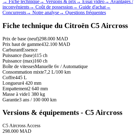
→
Fiche technique
→
Versions & prix
→
Essai vidéo
→
Avantages /
inconvénients
→
Coût de possession
→
Guide d'achat
→
Concurrents
→
Notre analyse
→
Questions fréquentes
Fiche technique du
Citroën
C5 Aircross
Prix de base (neuf)
298.000 MAD
Prix haut de gamme
432.100 MAD
Carburant
Essence
Puissance (base)
115 ch
Puissance (max)
160 ch
Boîte de vitesses
Manuelle 6v / Automatique
Consommation mixte
7,2 L/100 km
Coffre
445 L
Longueur
4 420 mm
Empattement
2 640 mm
Masse à vide
1 380 kg
Garantie
3 ans / 100 000 km
Versions & équipements -
C5 Aircross
C5 Aircross Access
298.000 MAD