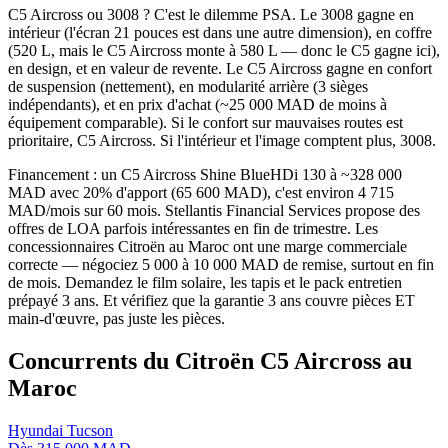
C5 Aircross ou 3008 ? C'est le dilemme PSA. Le 3008 gagne en
intérieur (l'écran 21 pouces est dans une autre dimension), en coffre
(520 L, mais le C5 Aircross monte à 580 L — donc le C5 gagne ici),
en design, et en valeur de revente. Le C5 Aircross gagne en confort
de suspension (nettement), en modularité arrière (3 sièges
indépendants), et en prix d'achat (~25 000 MAD de moins à
équipement comparable). Si le confort sur mauvaises routes est
prioritaire, C5 Aircross. Si l'intérieur et l'image comptent plus, 3008.
Financement : un C5 Aircross Shine BlueHDi 130 à ~328 000
MAD avec 20% d'apport (65 600 MAD), c'est environ 4 715
MAD/mois sur 60 mois. Stellantis Financial Services propose des
offres de LOA parfois intéressantes en fin de trimestre. Les
concessionnaires Citroën au Maroc ont une marge commerciale
correcte — négociez 5 000 à 10 000 MAD de remise, surtout en fin
de mois. Demandez le film solaire, les tapis et le pack entretien
prépayé 3 ans. Et vérifiez que la garantie 3 ans couvre pièces ET
main-d'œuvre, pas juste les pièces.
Concurrents du
Citroën
C5 Aircross
au
Maroc
Hyundai
Tucson