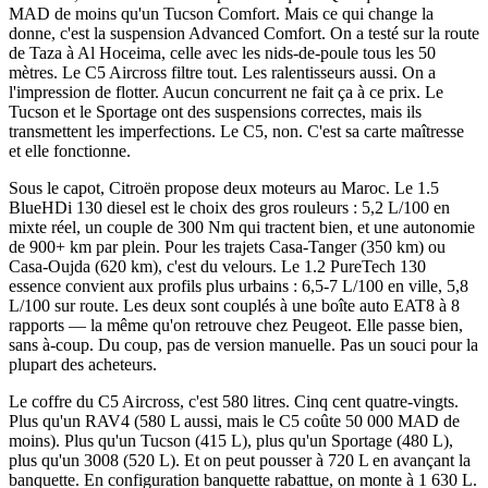
MAD de moins qu'un Tucson Comfort. Mais ce qui change la
donne, c'est la suspension Advanced Comfort. On a testé sur la route
de Taza à Al Hoceima, celle avec les nids-de-poule tous les 50
mètres. Le C5 Aircross filtre tout. Les ralentisseurs aussi. On a
l'impression de flotter. Aucun concurrent ne fait ça à ce prix. Le
Tucson et le Sportage ont des suspensions correctes, mais ils
transmettent les imperfections. Le C5, non. C'est sa carte maîtresse
et elle fonctionne.
Sous le capot, Citroën propose deux moteurs au Maroc. Le 1.5
BlueHDi 130 diesel est le choix des gros rouleurs : 5,2 L/100 en
mixte réel, un couple de 300 Nm qui tractent bien, et une autonomie
de 900+ km par plein. Pour les trajets Casa-Tanger (350 km) ou
Casa-Oujda (620 km), c'est du velours. Le 1.2 PureTech 130
essence convient aux profils plus urbains : 6,5-7 L/100 en ville, 5,8
L/100 sur route. Les deux sont couplés à une boîte auto EAT8 à 8
rapports — la même qu'on retrouve chez Peugeot. Elle passe bien,
sans à-coup. Du coup, pas de version manuelle. Pas un souci pour la
plupart des acheteurs.
Le coffre du C5 Aircross, c'est 580 litres. Cinq cent quatre-vingts.
Plus qu'un RAV4 (580 L aussi, mais le C5 coûte 50 000 MAD de
moins). Plus qu'un Tucson (415 L), plus qu'un Sportage (480 L),
plus qu'un 3008 (520 L). Et on peut pousser à 720 L en avançant la
banquette. En configuration banquette rabattue, on monte à 1 630 L.