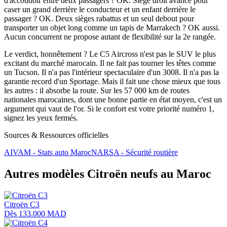
d'accoudoir entre deux passagers ? OK. Siège droit avancé pour
caser un grand derrière le conducteur et un enfant derrière le
passager ? OK. Deux sièges rabattus et un seul debout pour
transporter un objet long comme un tapis de Marrakech ? OK aussi.
Aucun concurrent ne propose autant de flexibilité sur la 2e rangée.
Le verdict, honnêtement ? Le C5 Aircross n'est pas le SUV le plus
excitant du marché marocain. Il ne fait pas tourner les têtes comme
un Tucson. Il n'a pas l'intérieur spectaculaire d'un 3008. Il n'a pas la
garantie record d'un Sportage. Mais il fait une chose mieux que tous
les autres : il absorbe la route. Sur les 57 000 km de routes
nationales marocaines, dont une bonne partie en état moyen, c'est un
argument qui vaut de l'or. Si le confort est votre priorité numéro 1,
signez les yeux fermés.
Sources & Ressources officielles
AIVAM - Stats auto Maroc
NARSA - Sécurité routière
Autres modèles
Citroën
neufs au Maroc
Citroën
C3
Dès
133.000 MAD