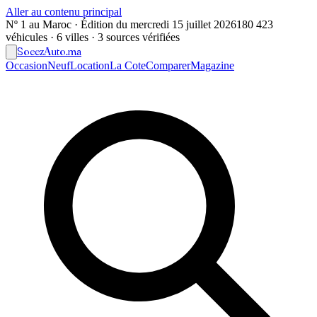
Aller au contenu principal
Nº 1 au Maroc · Édition du
mercredi 15 juillet 2026
180 423
véhicules · 6 villes · 3 sources vérifiées
Soeez
Auto
.ma
Occasion
Neuf
Location
La Cote
Comparer
Magazine