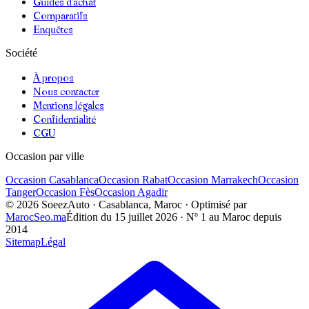
Guides d'achat
Comparatifs
Enquêtes
Société
À propos
Nous contacter
Mentions légales
Confidentialité
CGU
Occasion par ville
Occasion
Casablanca
Occasion
Rabat
Occasion
Marrakech
Occasion
Tanger
Occasion
Fès
Occasion
Agadir
©
2026
SoeezAuto · Casablanca, Maroc · Optimisé par
MarocSeo.ma
Édition du
15 juillet 2026
· Nº 1 au Maroc depuis
2014
Sitemap
Légal