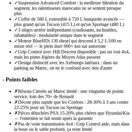
✓
Suspension Advanced Comfort : la meilleure filtration du
segment, les ralentisseurs marocains ne se sentent presque
plus
✓
Coffre de 580 L extensible à 720 L banquette avancée —
plus grand qu'un Tucson (415 L) et qu'un Sportage (480 L)
✓
3 sièges arrière indépendants (coulissants, inclinables,
rabattables) : modularité unique dans le segment
✓
Moteur BlueHDi 130 diesel qui descend à 5,2 L/100 en
mixte réel — le plein dure 900+ km sur autoroute
✓
Grip Control avec Hill Descent disponible : pas un vrai 4x4,
mais les pistes légères du Moyen Atlas passent
✓
Design distinctif avec les Airbumps latéraux : dans un
parking au Maroc, on ne le confond avec rien d'autre
-
Points faibles
✗
Réseau Citroën au Maroc limité : une vingtaine de points
service, loin des 70+ de Renault
✗
Décote plus rapide que les Coréens : 28-30% à 3 ans contre
22-25% pour un Tucson ou Sportage
✗
Pièces détachées PSA 15-20% plus chères que Hyundai/Kia
— l'entretien se fait sentir après la garantie
✗
Pas de vraie transmission 4x4 : Grip Control aide, mais dans
la boue ou le sable profond, ça reste limité