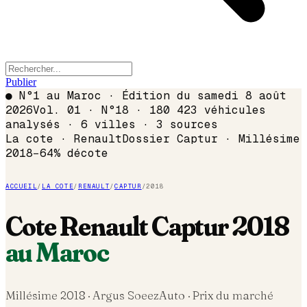
Publier
●
N°1 au Maroc · Édition du
samedi 8 août
2026
Vol. 01 · N°18 · 180 423 véhicules
analysés · 6 villes · 3 sources
La cote ·
Renault
Dossier
Captur
· Millésime
2018
−
64
% décote
ACCUEIL
/
LA COTE
/
RENAULT
/
CAPTUR
/
2018
Cote
Renault
Captur
2018
au Maroc
Millésime
2018
· Argus SoeezAuto · Prix du marché