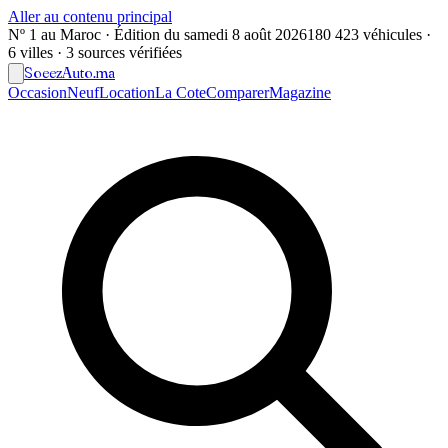
Aller au contenu principal
Nº 1 au Maroc · Édition du
samedi 8 août 2026
180 423 véhicules ·
6 villes · 3 sources vérifiées
Soeez
Auto
.ma
Occasion
Neuf
Location
La Cote
Comparer
Magazine