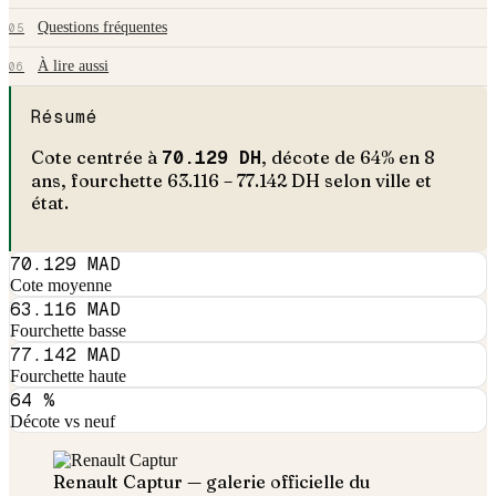
Questions fréquentes
05
À lire aussi
06
Résumé
Cote centrée à
70.129
DH
, décote de
64
% en
8
an
s
, fourchette
63.116
–
77.142
DH selon ville et
état.
70.129 MAD
Cote moyenne
63.116 MAD
Fourchette basse
77.142 MAD
Fourchette haute
64 %
Décote vs neuf
Renault
Captur
— galerie officielle du