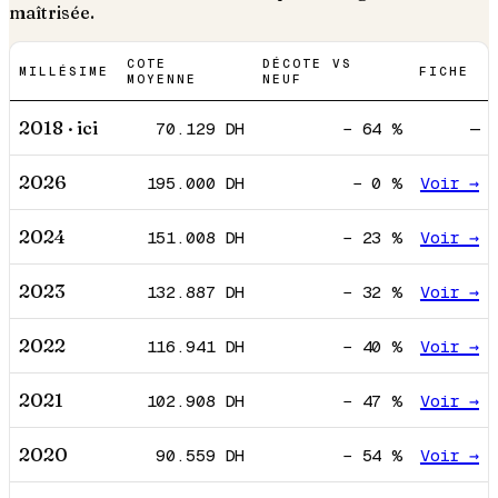
maîtrisée.
COTE
DÉCOTE VS
MILLÉSIME
FICHE
MOYENNE
NEUF
2018
· ici
70.129
DH
−
64
%
—
2026
195.000
DH
−
0
%
Voir →
2024
151.008
DH
−
23
%
Voir →
2023
132.887
DH
−
32
%
Voir →
2022
116.941
DH
−
40
%
Voir →
2021
102.908
DH
−
47
%
Voir →
2020
90.559
DH
−
54
%
Voir →