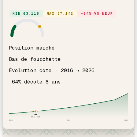
MIN
63.116
MAX
77.142
−
64
% VS NEUF
Position marché
Bas de fourchette
Évolution cote ·
2016
→
2026
−
64
% décote
8
an
s
70
k
2018
· ICI
2016
2021
2026