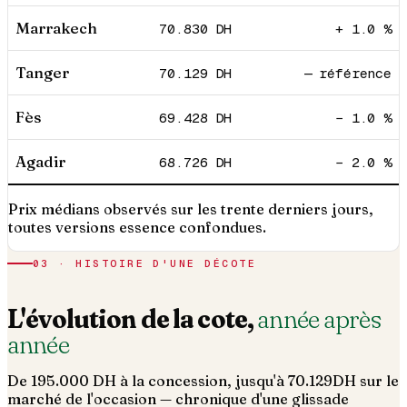
Marrakech
70.830
DH
+ 1.0 %
Tanger
70.129
DH
— référence
Fès
69.428
DH
− 1.0 %
Agadir
68.726
DH
− 2.0 %
Prix médians observés sur les trente derniers jours,
toutes versions essence confondues.
03 · HISTOIRE D'UNE DÉCOTE
L'évolution de la cote,
année après
année
De
195.000
DH à la concession, jusqu'à
70.129
DH sur le
marché de l'occasion — chronique d'une glissade