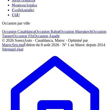
Nous contacter
Mentions légales
Confidentialité
CGU
Occasion par ville
Occasion
Casablanca
Occasion
Rabat
Occasion
Marrakech
Occasion
Tanger
Occasion
Fès
Occasion
Agadir
©
2026
SoeezAuto · Casablanca, Maroc · Optimisé par
MarocSeo.ma
Édition du
8 août 2026
· Nº 1 au Maroc depuis 2014
Sitemap
Légal