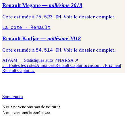
Renault
Megane
— millésime
2018
Cote estimée à
75.523
DH
. Voir le dossier complet.
La cote ·
Renault
Renault
Kadjar
— millésime
2018
Cote estimée à
84.514
DH
. Voir le dossier complet.
AIVAM — Statistiques auto ↗
NARSA ↗
← Toutes les cotes
Annonces
Renault
Captur
occasion →
Prix neuf
Renault
Captur
→
S
soeez
auto
Nous ne vendons pas de voitures.
Nous vendons la confiance.