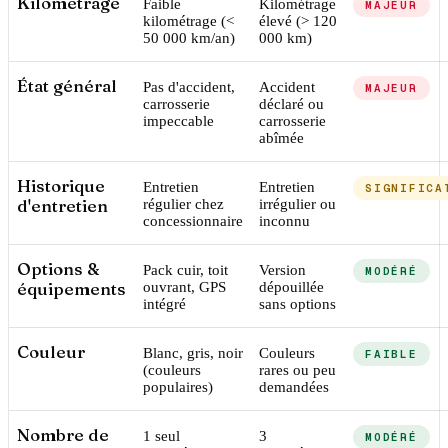
Kilométrage
Faible
Kilométrage
MAJEUR
kilométrage (<
élevé (> 120
50 000 km/an)
000 km)
État général
Pas d'accident,
Accident
MAJEUR
carrosserie
déclaré ou
impeccable
carrosserie
abîmée
Historique
Entretien
Entretien
SIGNIFICA
d'entretien
régulier chez
irrégulier ou
concessionnaire
inconnu
Options &
Pack cuir, toit
Version
MODÉRÉ
équipements
ouvrant, GPS
dépouillée
intégré
sans options
Couleur
Blanc, gris, noir
Couleurs
FAIBLE
(couleurs
rares ou peu
populaires)
demandées
Nombre de
1 seul
3
MODÉRÉ