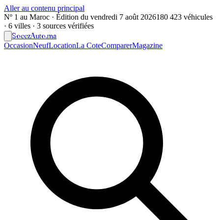
Aller au contenu principal
Nº 1 au Maroc · Édition du
vendredi 7 août 2026
180 423 véhicules
· 6 villes · 3 sources vérifiées
Soeez
Auto
.ma
Occasion
Neuf
Location
La Cote
Comparer
Magazine