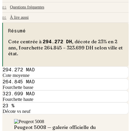
Questions fréquentes
05
À lire aussi
06
Résumé
Cote centrée à
294.272
DH
, décote de
23
% en
2
an
s
, fourchette
264.845
–
323.699
DH selon ville et
état.
294.272 MAD
Cote moyenne
264.845 MAD
Fourchette basse
323.699 MAD
Fourchette haute
23 %
Décote vs neuf
Peugeot
5008
— galerie officielle du