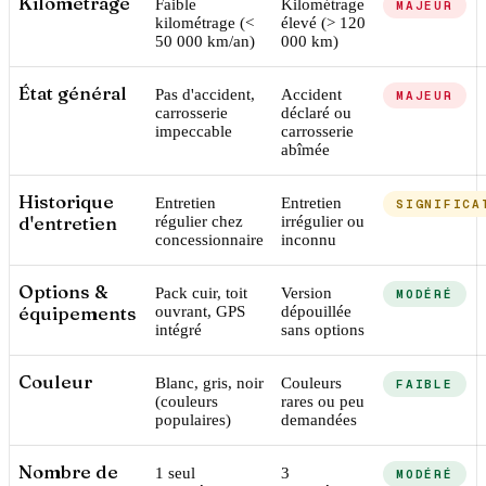
Kilométrage
Faible
Kilométrage
MAJEUR
kilométrage (<
élevé (> 120
50 000 km/an)
000 km)
État général
Pas d'accident,
Accident
MAJEUR
carrosserie
déclaré ou
impeccable
carrosserie
abîmée
Historique
Entretien
Entretien
SIGNIFICA
d'entretien
régulier chez
irrégulier ou
concessionnaire
inconnu
Options &
Pack cuir, toit
Version
MODÉRÉ
équipements
ouvrant, GPS
dépouillée
intégré
sans options
Couleur
Blanc, gris, noir
Couleurs
FAIBLE
(couleurs
rares ou peu
populaires)
demandées
Nombre de
1 seul
3
MODÉRÉ