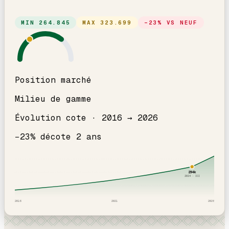
MIN
264.845
MAX
323.699
−
23
% VS NEUF
Position marché
Milieu de gamme
Évolution cote ·
2016
→
2026
−
23
% décote
2
an
s
294
k
2024
· ICI
2016
2021
2026