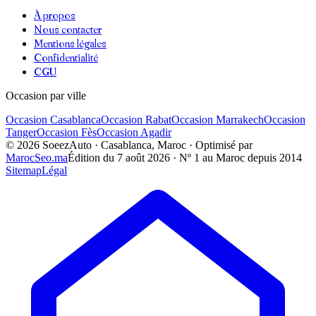
À propos
Nous contacter
Mentions légales
Confidentialité
CGU
Occasion par ville
Occasion
Casablanca
Occasion
Rabat
Occasion
Marrakech
Occasion
Tanger
Occasion
Fès
Occasion
Agadir
©
2026
SoeezAuto · Casablanca, Maroc · Optimisé par
MarocSeo.ma
Édition du
7 août 2026
· Nº 1 au Maroc depuis 2014
Sitemap
Légal