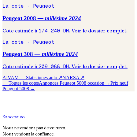
La cote ·
Peugeot
Peugeot
2008
— millésime
2024
Cote estimée à
174.240
DH
. Voir le dossier complet.
La cote ·
Peugeot
Peugeot
308
— millésime
2024
Cote estimée à
209.088
DH
. Voir le dossier complet.
AIVAM — Statistiques auto ↗
NARSA ↗
← Toutes les cotes
Annonces
Peugeot
5008
occasion →
Prix neuf
Peugeot
5008
→
S
soeez
auto
Nous ne vendons pas de voitures.
Nous vendons la confiance.