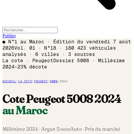
Publier
●
N°1 au Maroc · Édition du
vendredi 7 août
2026
Vol. 01 · N°18 · 180 423 véhicules
analysés · 6 villes · 3 sources
La cote ·
Peugeot
Dossier
5008
· Millésime
2024
−
23
% décote
ACCUEIL
/
LA COTE
/
PEUGEOT
/
5008
/
2024
Cote
Peugeot
5008
2024
au Maroc
Millésime
2024
· Argus SoeezAuto · Prix du marché