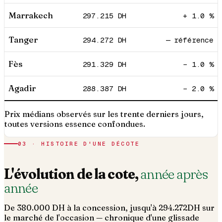
Marrakech
297.215
DH
+ 1.0 %
Tanger
294.272
DH
— référence
Fès
291.329
DH
− 1.0 %
Agadir
288.387
DH
− 2.0 %
Prix médians observés sur les trente derniers jours,
toutes versions essence confondues.
03 · HISTOIRE D'UNE DÉCOTE
L'évolution de la cote,
année après
année
De
380.000
DH à la concession, jusqu'à
294.272
DH sur
le marché de l'occasion — chronique d'une glissade