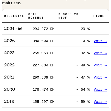
maîtrisée.
COTE
DÉCOTE VS
MILLÉSIME
FICHE
MOYENNE
NEUF
2024
· ici
294.272
DH
−
23
%
—
2026
380.000
DH
−
0
%
Voir →
2023
258.959
DH
−
32
%
Voir →
2022
227.884
DH
−
40
%
Voir →
2021
200.538
DH
−
47
%
Voir →
2020
176.474
DH
−
54
%
Voir →
2019
155.297
DH
−
59
%
Voir →