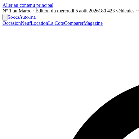
Aller au contenu principal
Nº 1 au Maroc · Édition du
mercredi 5 août 2026
180 423 véhicules · 6
Soeez
Auto
.ma
Occasion
Neuf
Location
La Cote
Comparer
Magazine