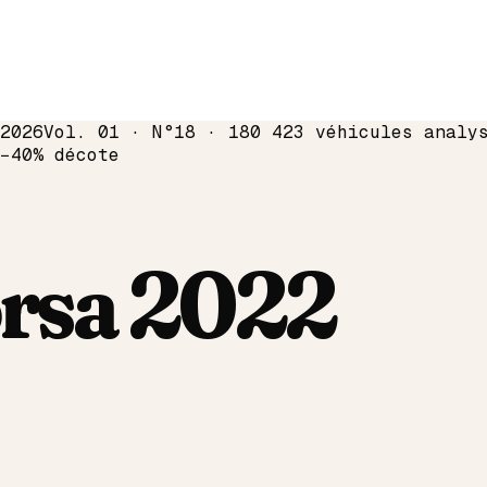
2026
Vol. 01 · N°18 · 180 423 véhicules analy
−
40
% décote
rsa
2022