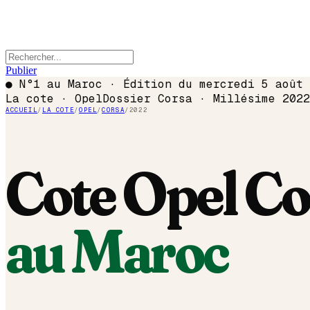
Publier
●
N°1 au Maroc · Édition du
mercredi 5 août 
La cote ·
Opel
Dossier
Corsa
· Millésime
2022
ACCUEIL
/
LA COTE
/
OPEL
/
CORSA
/
2022
Cote
Opel
Co
au Maroc