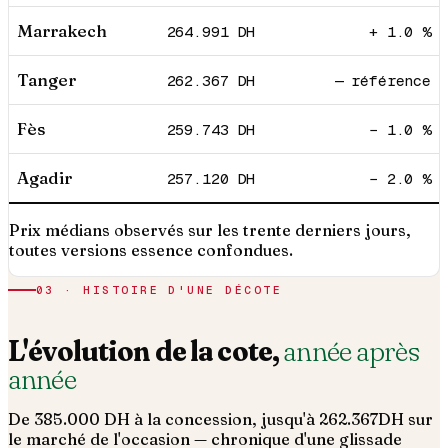
Marrakech
264.991
DH
+ 1.0 %
Tanger
262.367
DH
— référence
Fès
259.743
DH
− 1.0 %
Agadir
257.120
DH
− 2.0 %
Prix médians observés sur les trente derniers jours,
toutes versions essence confondues.
03 · HISTOIRE D'UNE DÉCOTE
L'évolution de la cote,
année après
année
De
385.000
DH à la concession, jusqu'à
262.367
DH sur
le marché de l'occasion — chronique d'une glissade