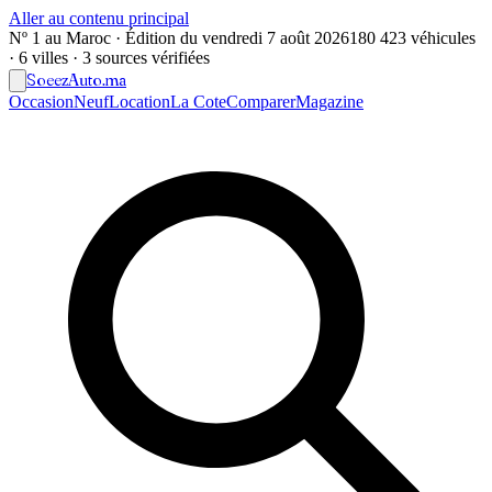
Aller au contenu principal
Nº 1 au Maroc · Édition du
vendredi 7 août 2026
180 423 véhicules
· 6 villes · 3 sources vérifiées
Soeez
Auto
.ma
Occasion
Neuf
Location
La Cote
Comparer
Magazine