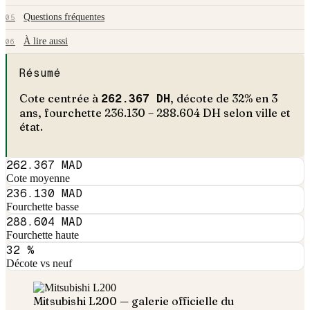
Questions fréquentes
05
À lire aussi
06
Résumé
Cote centrée à
262.367
DH
, décote de
32
% en
3
an
s
, fourchette
236.130
–
288.604
DH selon ville et
état.
262.367 MAD
Cote moyenne
236.130 MAD
Fourchette basse
288.604 MAD
Fourchette haute
32 %
Décote vs neuf
Mitsubishi
L200
— galerie officielle du