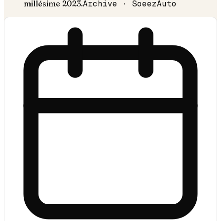
millésime
2023
.
Archive · SoeezAuto