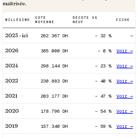
maîtrisée.
COTE
DÉCOTE VS
MILLÉSIME
FICHE
MOYENNE
NEUF
2023
· ici
262.367
DH
−
32
%
—
2026
385.000
DH
−
0
%
Voir →
2024
298.144
DH
−
23
%
Voir →
2022
230.883
DH
−
40
%
Voir →
2021
203.177
DH
−
47
%
Voir →
2020
178.796
DH
−
54
%
Voir →
2019
157.340
DH
−
59
%
Voir →