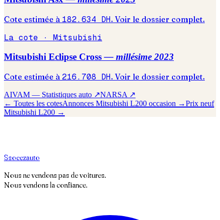
Cote estimée à
182.634
DH
. Voir le dossier complet.
La cote ·
Mitsubishi
Mitsubishi
Eclipse Cross
— millésime
2023
Cote estimée à
216.708
DH
. Voir le dossier complet.
AIVAM — Statistiques auto ↗
NARSA ↗
← Toutes les cotes
Annonces
Mitsubishi
L200
occasion →
Prix neuf
Mitsubishi
L200
→
S
soeez
auto
Nous ne vendons pas de voitures.
Nous vendons la confiance.