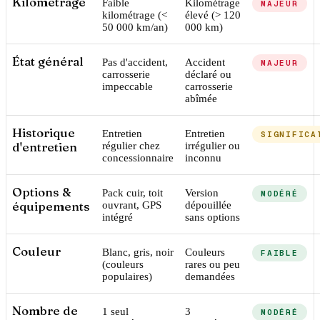
Kilométrage
Faible
Kilométrage
MAJEUR
kilométrage (<
élevé (> 120
50 000 km/an)
000 km)
État général
Pas d'accident,
Accident
MAJEUR
carrosserie
déclaré ou
impeccable
carrosserie
abîmée
Historique
Entretien
Entretien
SIGNIFICA
d'entretien
régulier chez
irrégulier ou
concessionnaire
inconnu
Options &
Pack cuir, toit
Version
MODÉRÉ
équipements
ouvrant, GPS
dépouillée
intégré
sans options
Couleur
Blanc, gris, noir
Couleurs
FAIBLE
(couleurs
rares ou peu
populaires)
demandées
Nombre de
1 seul
3
MODÉRÉ