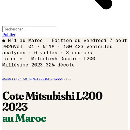
Publier
●
N°1 au Maroc · Édition du
vendredi 7 août
2026
Vol. 01 · N°18 · 180 423 véhicules
analysés · 6 villes · 3 sources
La cote ·
Mitsubishi
Dossier
L200
·
Millésime
2023
−
32
% décote
ACCUEIL
/
LA COTE
/
MITSUBISHI
/
L200
/
2023
Cote
Mitsubishi
L200
2023
au Maroc