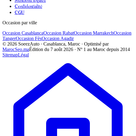
Mentions légales
Confidentialité
CGU
Occasion par ville
Occasion
Casablanca
Occasion
Rabat
Occasion
Marrakech
Occasion
Tanger
Occasion
Fès
Occasion
Agadir
©
2026
SoeezAuto · Casablanca, Maroc · Optimisé par
MarocSeo.ma
Édition du
7 août 2026
· Nº 1 au Maroc depuis 2014
Sitemap
Légal