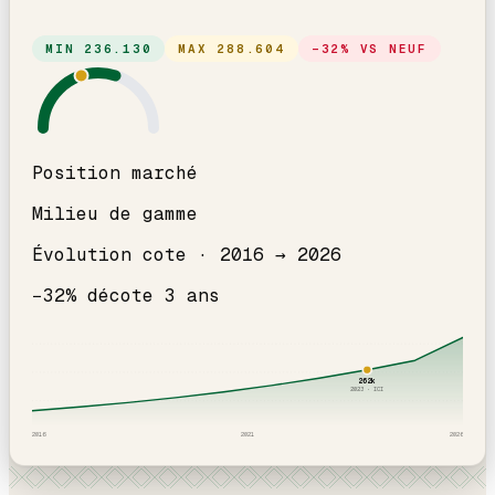
MIN
236.130
MAX
288.604
−
32
% VS NEUF
Position marché
Milieu de gamme
Évolution cote ·
2016
→
2026
−
32
% décote
3
an
s
262
k
2023
· ICI
2016
2021
2026