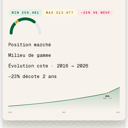
MIN
256.481
MAX
313.477
−
23
% VS NEUF
Position marché
Milieu de gamme
Évolution cote ·
2016
→
2026
−
23
% décote
2
an
s
285
k
2024
· ICI
2016
2021
2026