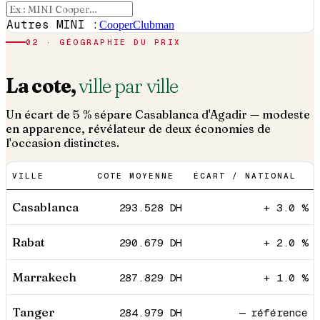
Autres MINI :
Cooper
Clubman
02 · GÉOGRAPHIE DU PRIX
La cote,
ville par ville
Un écart de 5 % sépare Casablanca d'Agadir — modeste
en apparence, révélateur de deux économies de
l'occasion distinctes.
VILLE
COTE MOYENNE
ÉCART / NATIONAL
Casablanca
293.528
DH
+ 3.0 %
Rabat
290.679
DH
+ 2.0 %
Marrakech
287.829
DH
+ 1.0 %
Tanger
284.979
DH
— référence