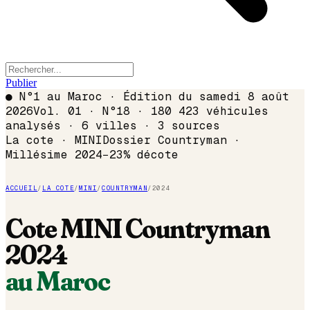
Publier
●
N°1 au Maroc · Édition du
samedi 8 août
2026
Vol. 01 · N°18 · 180 423 véhicules
analysés · 6 villes · 3 sources
La cote ·
MINI
Dossier
Countryman
·
Millésime
2024
−
23
% décote
ACCUEIL
/
LA COTE
/
MINI
/
COUNTRYMAN
/
2024
Cote
MINI
Countryman
2024
au Maroc