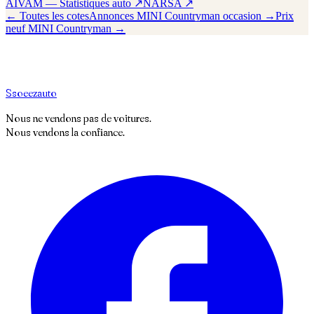
AIVAM — Statistiques auto ↗
NARSA ↗
← Toutes les cotes
Annonces
MINI
Countryman
occasion →
Prix
neuf
MINI
Countryman
→
S
soeez
auto
Nous ne vendons pas de voitures.
Nous vendons la confiance.