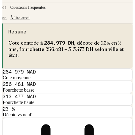
Questions fréquentes
05
À lire aussi
06
Résumé
Cote centrée à
284.979
DH
, décote de
23
% en
2
an
s
, fourchette
256.481
–
313.477
DH selon ville et
état.
284.979 MAD
Cote moyenne
256.481 MAD
Fourchette basse
313.477 MAD
Fourchette haute
23 %
Décote vs neuf