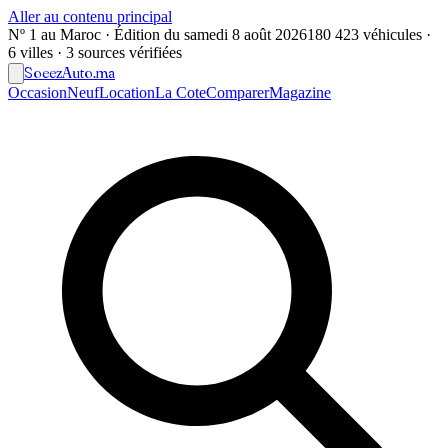
Aller au contenu principal
Nº 1 au Maroc · Édition du
samedi 8 août 2026
180 423 véhicules ·
6 villes · 3 sources vérifiées
Soeez
Auto
.ma
Occasion
Neuf
Location
La Cote
Comparer
Magazine