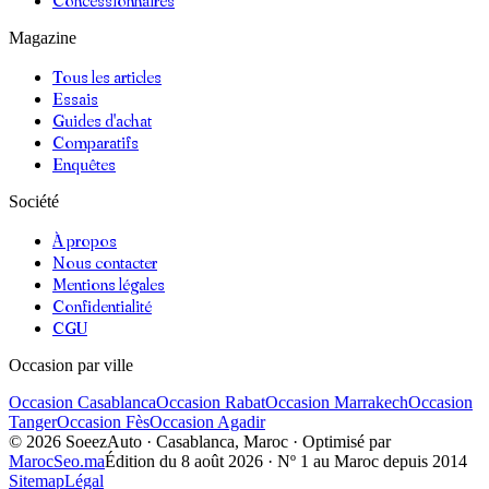
Magazine
Tous les articles
Essais
Guides d'achat
Comparatifs
Enquêtes
Société
À propos
Nous contacter
Mentions légales
Confidentialité
CGU
Occasion par ville
Occasion
Casablanca
Occasion
Rabat
Occasion
Marrakech
Occasion
Tanger
Occasion
Fès
Occasion
Agadir
©
2026
SoeezAuto · Casablanca, Maroc · Optimisé par
MarocSeo.ma
Édition du
8 août 2026
· Nº 1 au Maroc depuis 2014
Sitemap
Légal