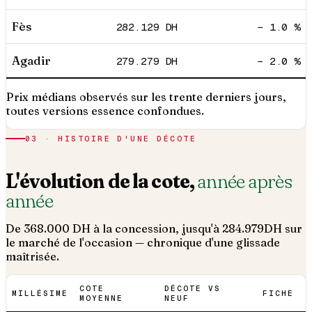
Fès
282.129
DH
− 1.0 %
Agadir
279.279
DH
− 2.0 %
Prix médians observés sur les trente derniers jours,
toutes versions essence confondues.
03 · HISTOIRE D'UNE DÉCOTE
L'évolution de la cote,
année après
année
De
368.000
DH à la concession, jusqu'à
284.979
DH sur
le marché de l'occasion — chronique d'une glissade
maîtrisée.
COTE
DÉCOTE VS
MILLÉSIME
FICHE
MOYENNE
NEUF