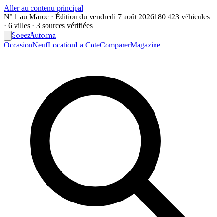
Aller au contenu principal
Nº 1 au Maroc · Édition du
vendredi 7 août 2026
180 423 véhicules
· 6 villes · 3 sources vérifiées
Soeez
Auto
.ma
Occasion
Neuf
Location
La Cote
Comparer
Magazine