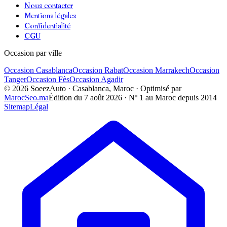
Nous contacter
Mentions légales
Confidentialité
CGU
Occasion par ville
Occasion
Casablanca
Occasion
Rabat
Occasion
Marrakech
Occasion
Tanger
Occasion
Fès
Occasion
Agadir
©
2026
SoeezAuto · Casablanca, Maroc · Optimisé par
MarocSeo.ma
Édition du
7 août 2026
· Nº 1 au Maroc depuis 2014
Sitemap
Légal