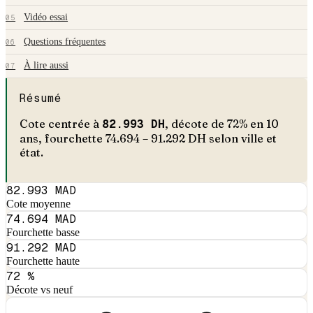
Vidéo essai
05
Questions fréquentes
06
À lire aussi
07
Résumé
Cote centrée à
82.993
DH
, décote de
72
% en
10
an
s
, fourchette
74.694
–
91.292
DH selon ville et
état.
82.993 MAD
Cote moyenne
74.694 MAD
Fourchette basse
91.292 MAD
Fourchette haute
72 %
Décote vs neuf