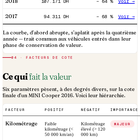
2018
107.171
DH
−
64
%
Voir →
2017
94.311
DH
−
68
%
Voir →
La courbe, d'abord abrupte, s'aplatit après la quatrième
année — trait commun aux véhicules entrés dans leur
phase de conservation de valeur.
04 · FACTEURS DE COTE
Ce qui
fait la valeur
Six paramètres pèsent, à des degrés divers, sur la cote
finale d'un
MINI
Cooper
2016
. Voici leur hiérarchie.
FACTEUR
POSITIF
NÉGATIF
IMPORTANCE
Kilométrage
Faible
Kilométrage
MAJEUR
kilométrage (<
élevé (> 120
50 000 km/an)
000 km)