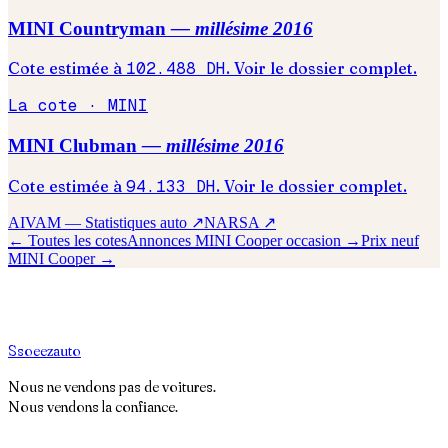
MINI
Countryman
— millésime
2016
Cote estimée à
102.488
DH
. Voir le dossier complet.
La cote ·
MINI
MINI
Clubman
— millésime
2016
Cote estimée à
94.133
DH
. Voir le dossier complet.
AIVAM — Statistiques auto ↗
NARSA ↗
← Toutes les cotes
Annonces
MINI
Cooper
occasion →
Prix neuf
MINI
Cooper
→
S
soeez
auto
Nous ne vendons pas de voitures.
Nous vendons la confiance.