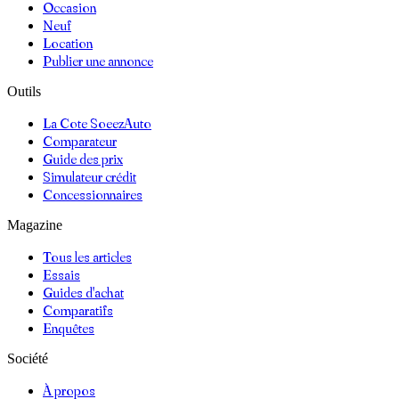
Occasion
Neuf
Location
Publier une annonce
Outils
La Cote SoeezAuto
Comparateur
Guide des prix
Simulateur crédit
Concessionnaires
Magazine
Tous les articles
Essais
Guides d'achat
Comparatifs
Enquêtes
Société
À propos