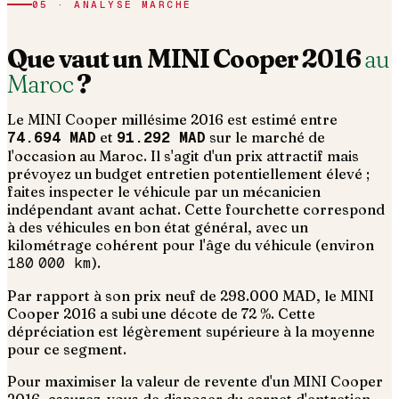
05 · ANALYSE MARCHÉ
Que vaut un
MINI
Cooper
2016
au
Maroc
?
Le
MINI
Cooper
millésime
2016
est estimé entre
74.694 MAD
et
91.292 MAD
sur le marché de
l'occasion au Maroc. Il s'agit d'un
prix attractif mais
prévoyez un budget entretien potentiellement élevé ;
faites inspecter le véhicule par un mécanicien
indépendant avant achat
. Cette fourchette correspond
à des véhicules en bon état général, avec un
kilométrage cohérent pour l'âge du véhicule (environ
180 000
km
).
Par rapport à son prix neuf de 298.000 MAD, le MINI
Cooper 2016 a subi une décote de 72 %. Cette
dépréciation est légèrement supérieure à la moyenne
pour ce segment.
Pour maximiser la valeur de revente d'un MINI Cooper
2016, assurez-vous de disposer du carnet d'entretien