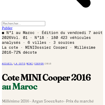
Publier
●
N°1 au Maroc · Édition du
vendredi 7 août
2026
Vol. 01 · N°18 · 180 423 véhicules
analysés · 6 villes · 3 sources
La cote ·
MINI
Dossier
Cooper
· Millésime
2016
−
72
% décote
ACCUEIL
/
LA COTE
/
MINI
/
COOPER
/
2016
Cote
MINI
Cooper
2016
au Maroc
Millésime
2016
· Argus SoeezAuto · Prix du marché