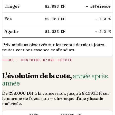
Tanger
82.993
DH
— référence
Fès
82.163
DH
− 1.0 %
Agadir
81.333
DH
− 2.0 %
Prix médians observés sur les trente derniers jours,
toutes versions essence confondues.
03 · HISTOIRE D'UNE DÉCOTE
L'évolution de la cote,
année après
année
De
298.000
DH à la concession, jusqu'à
82.993
DH sur
le marché de l'occasion — chronique d'une glissade
maîtrisée.