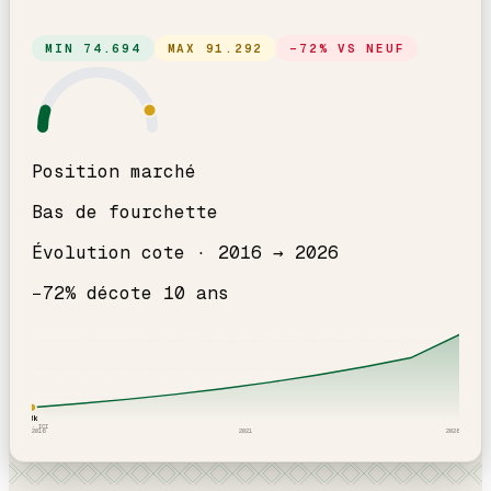
MIN
74.694
MAX
91.292
−
72
% VS NEUF
Position marché
Bas de fourchette
Évolution cote ·
2016
→
2026
−
72
% décote
10
an
s
83
k
2016
· ICI
2016
2021
2026