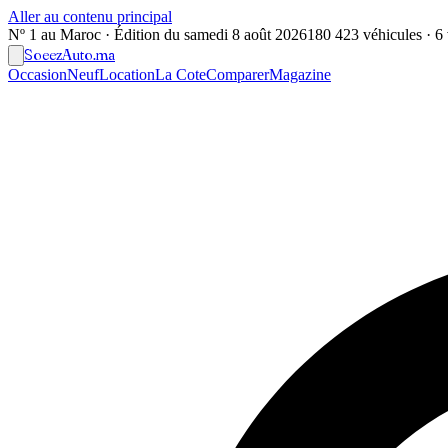
Aller au contenu principal
Nº 1 au Maroc · Édition du
samedi 8 août 2026
180 423 véhicules · 6 v
Soeez
Auto
.ma
Occasion
Neuf
Location
La Cote
Comparer
Magazine