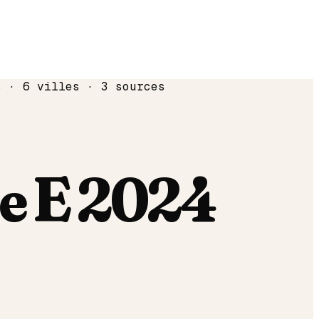
s · 6 villes · 3 sources
e E
2024