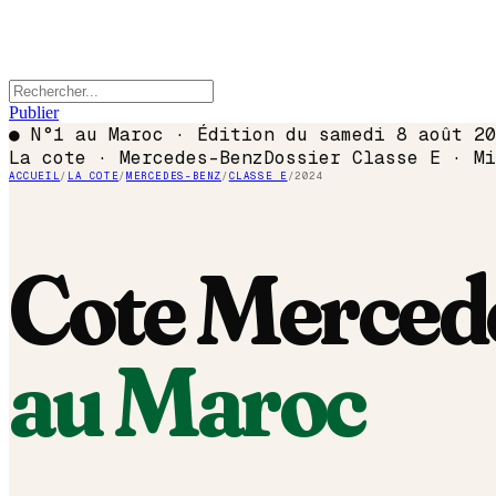
Publier
●
N°1 au Maroc · Édition du
samedi 8 août 20
La cote ·
Mercedes-Benz
Dossier
Classe E
· Mi
ACCUEIL
/
LA COTE
/
MERCEDES-BENZ
/
CLASSE E
/
2024
Cote
Merced
au Maroc