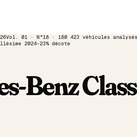
26
Vol. 01 · N°18 · 180 423 véhicules analysé
llésime
2024
−
23
% décote
es-Benz
Class